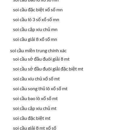
soi cầu đặc biệt xổ số mn
soi cầu lô 3 số xổ số mn
soi cầu cặp xíu chủ mn
soi cầu giải 8 xổ số mn
soi cầu miền trung chính xác
soi cầu sớ đầu đuôi giải 8 mt
soi cầu sớ đầu đuôi giải đặc biệt mt
soi cầu xíu chủ xổ số mt
soi cầu song thủ lô xổ số mt
soi cầu bao lô xổ số mt
soi cầu cặp xíu chủ mt
soi cầu đặc biệt mt
soi cầu giải 8 mt xổ số