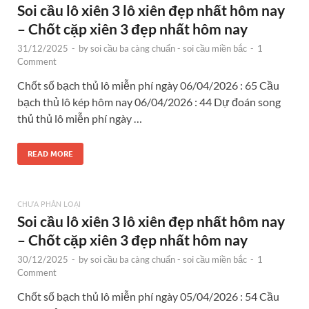
Soi cầu lô xiên 3 lô xiên đẹp nhất hôm nay
– Chốt cặp xiên 3 đẹp nhất hôm nay
31/12/2025
-
by
soi cầu ba càng chuẩn - soi cầu miền bắc
-
1
Comment
Chốt số bạch thủ lô miễn phí ngày 06/04/2026 : 65 Cầu
bạch thủ lô kép hôm nay 06/04/2026 : 44 Dự đoán song
thủ thủ lô miễn phí ngày …
READ MORE
CHƯA PHÂN LOẠI
Soi cầu lô xiên 3 lô xiên đẹp nhất hôm nay
– Chốt cặp xiên 3 đẹp nhất hôm nay
30/12/2025
-
by
soi cầu ba càng chuẩn - soi cầu miền bắc
-
1
Comment
Chốt số bạch thủ lô miễn phí ngày 05/04/2026 : 54 Cầu