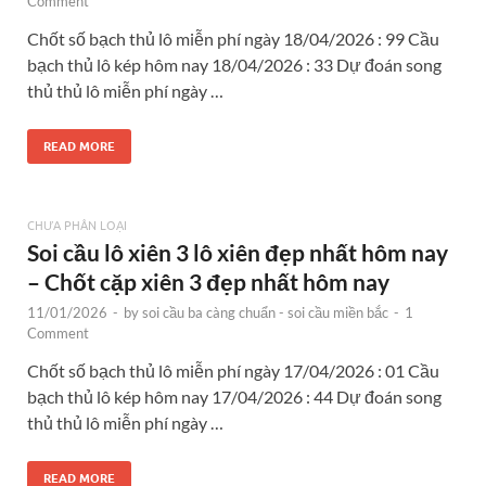
Comment
Chốt số bạch thủ lô miễn phí ngày 18/04/2026 : 99 Cầu
bạch thủ lô kép hôm nay 18/04/2026 : 33 Dự đoán song
thủ thủ lô miễn phí ngày …
READ MORE
CHƯA PHÂN LOẠI
Soi cầu lô xiên 3 lô xiên đẹp nhất hôm nay
– Chốt cặp xiên 3 đẹp nhất hôm nay
11/01/2026
-
by
soi cầu ba càng chuẩn - soi cầu miền bắc
-
1
Comment
Chốt số bạch thủ lô miễn phí ngày 17/04/2026 : 01 Cầu
bạch thủ lô kép hôm nay 17/04/2026 : 44 Dự đoán song
thủ thủ lô miễn phí ngày …
READ MORE