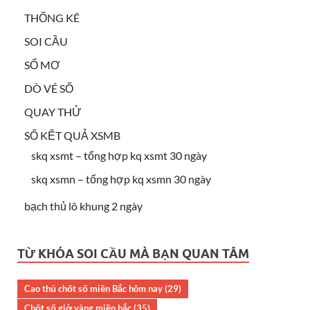
THỐNG KÊ
SOI CẦU
SỔ MƠ
DÒ VÉ SỐ
QUAY THỬ
SỐ KẾT QUẢ XSMB
skq xsmt – tổng hợp kq xsmt 30 ngày
skq xsmn – tổng hợp kq xsmn 30 ngày
bạch thủ lô khung 2 ngày
TỪ KHÓA SOI CẦU MÀ BẠN QUAN TÂM
Cao thủ chốt số miền Bắc hôm nay
(29)
Chốt số giờ vàng miền bắc
(35)