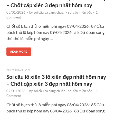
– Chốt cặp xiên 3 đẹp nhất hôm nay
03/01/2026
-
by
soi cầu ba càng chuẩn - soi cầu miền bắc
-
1
Comment
Chốt số bạch thủ lô miễn phí ngày 09/04/2026 : 87 Cầu
bạch thủ lô kép hôm nay 09/04/2026 : 55 Dự đoán song
thủ thủ lô miễn phí ngày …
READ MORE
CHƯA PHÂN LOẠI
Soi cầu lô xiên 3 lô xiên đẹp nhất hôm nay
– Chốt cặp xiên 3 đẹp nhất hôm nay
02/01/2026
-
by
soi cầu ba càng chuẩn - soi cầu miền bắc
-
1
Comment
Chốt số bạch thủ lô miễn phí ngày 08/04/2026 : 85 Cầu
bạch thủ lô kép hôm nay 08/04/2026 : 88 Dự đoán song