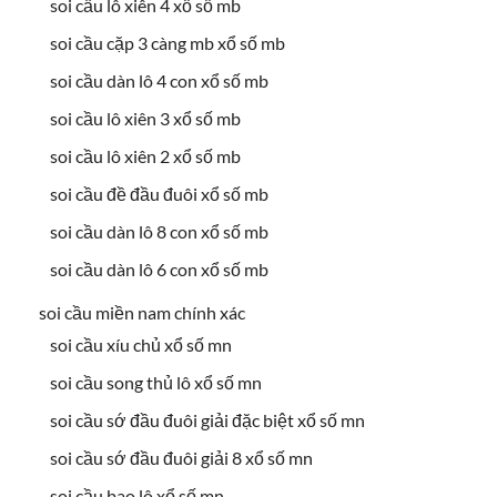
soi cầu lô xiên 4 xổ số mb
soi cầu cặp 3 càng mb xổ số mb
soi cầu dàn lô 4 con xổ số mb
soi cầu lô xiên 3 xổ số mb
soi cầu lô xiên 2 xổ số mb
soi cầu đề đầu đuôi xổ số mb
soi cầu dàn lô 8 con xổ số mb
soi cầu dàn lô 6 con xổ số mb
soi cầu miền nam chính xác
soi cầu xíu chủ xổ số mn
soi cầu song thủ lô xổ số mn
soi cầu sớ đầu đuôi giải đặc biệt xổ số mn
soi cầu sớ đầu đuôi giải 8 xổ số mn
soi cầu bao lô xổ số mn