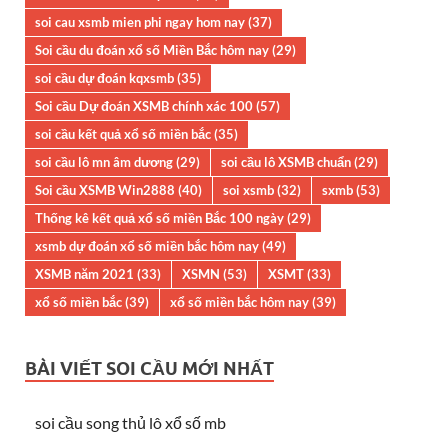
soi cau xsmb mien phi ngay hom nay
(37)
Soi cầu du đoán xổ số Miền Bắc hôm nay
(29)
soi cầu dự đoán kqxsmb
(35)
Soi cầu Dự đoán XSMB chính xác 100
(57)
soi cầu kết quả xổ số miền bắc
(35)
soi cầu lô mn âm dương
(29)
soi cầu lô XSMB chuẩn
(29)
Soi cầu XSMB Win2888
(40)
soi xsmb
(32)
sxmb
(53)
Thống kê kết quả xổ số miền Bắc 100 ngày
(29)
xsmb dự đoán xổ số miền bắc hôm nay
(49)
XSMB năm 2021
(33)
XSMN
(53)
XSMT
(33)
xổ số miền bắc
(39)
xổ số miền bắc hôm nay
(39)
BÀI VIẾT SOI CẦU MỚI NHẤT
soi cầu song thủ lô xổ số mb