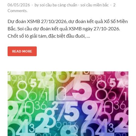
06/05/2026
-
by
soi cầu ba càng chuẩn - soi cầu miền bắc
-
2
Comments.
Dự đoán XSMB 27/10/2026, dự đoán kết quả Xổ Số Miền
Bắc. Soi cầu dự đoán kết quả XSMB ngày 27/10-2026.
Chốt số lô giải tám, đặc biệt đầu đuôi, …
READ MORE