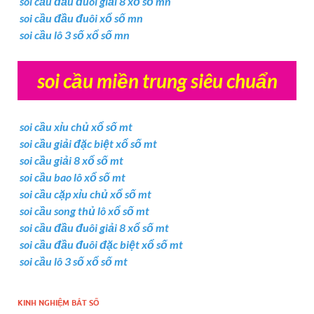
soi cầu đầu đuôi giải 8 xổ số mn
soi cầu đầu đuôi xổ số mn
soi cầu lô 3 số xổ số mn
soi cầu miền trung siêu chuẩn
soi cầu xỉu chủ xổ số mt
soi cầu giải đặc biệt xổ số mt
soi cầu giải 8 xổ số mt
soi cầu bao lô xổ số mt
soi cầu cặp xỉu chủ xổ số mt
soi cầu song thủ lô xổ số mt
soi cầu đầu đuôi giải 8 xổ số mt
soi cầu đầu đuôi đặc biệt xổ số mt
soi cầu lô 3 số xổ số mt
KINH NGHIỆM BẮT SỐ