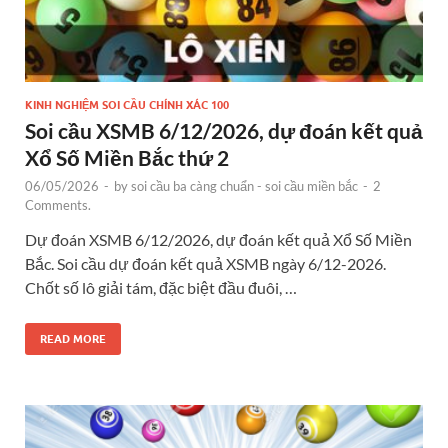
KINH NGHIỆM SOI CẦU CHÍNH XÁC 100
Soi cầu XSMB 6/12/2026, dự đoán kết quả
Xổ Số Miền Bắc thứ 2
06/05/2026
-
by
soi cầu ba càng chuẩn - soi cầu miền bắc
-
2
Comments.
Dự đoán XSMB 6/12/2026, dự đoán kết quả Xổ Số Miền
Bắc. Soi cầu dự đoán kết quả XSMB ngày 6/12-2026.
Chốt số lô giải tám, đặc biệt đầu đuôi, …
READ MORE