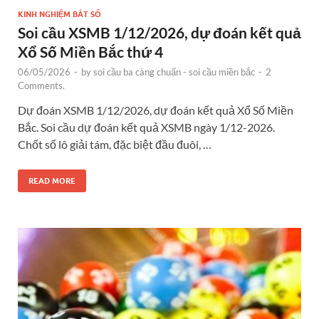
KINH NGHIỆM BẮT SỐ
Soi cầu XSMB 1/12/2026, dự đoán kết quả
Xổ Số Miền Bắc thứ 4
06/05/2026
-
by
soi cầu ba càng chuẩn - soi cầu miền bắc
-
2
Comments.
Dự đoán XSMB 1/12/2026, dự đoán kết quả Xổ Số Miền
Bắc. Soi cầu dự đoán kết quả XSMB ngày 1/12-2026.
Chốt số lô giải tám, đặc biệt đầu đuôi, …
READ MORE