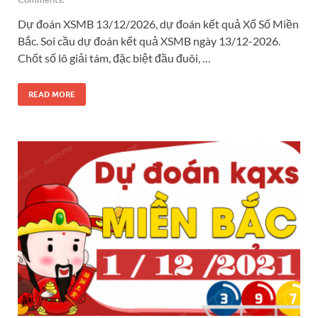
Dự đoán XSMB 13/12/2026, dự đoán kết quả Xổ Số Miền
Bắc. Soi cầu dự đoán kết quả XSMB ngày 13/12-2026.
Chốt số lô giải tám, đặc biệt đầu đuôi, …
READ MORE