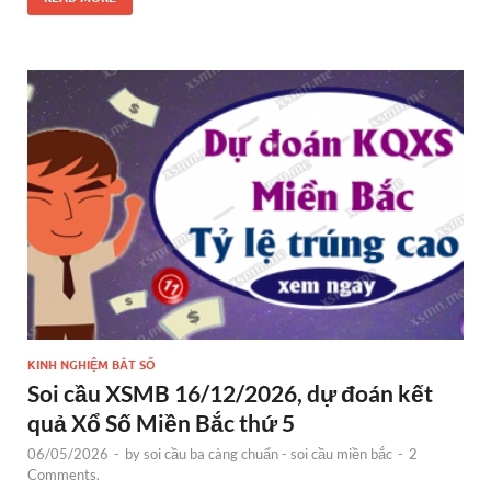
KINH NGHIỆM BẮT SỐ
Soi cầu XSMB 16/12/2026, dự đoán kết
quả Xổ Số Miền Bắc thứ 5
06/05/2026
-
by
soi cầu ba càng chuẩn - soi cầu miền bắc
-
2
Comments.