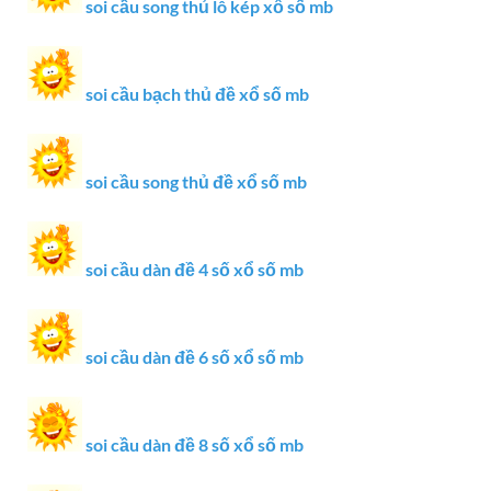
soi cầu song thủ lô kép xổ số mb
soi cầu bạch thủ đề xổ số mb
soi cầu song thủ đề xổ số mb
soi cầu dàn đề 4 số xổ số mb
soi cầu dàn đề 6 số xổ số mb
soi cầu dàn đề 8 số xổ số mb