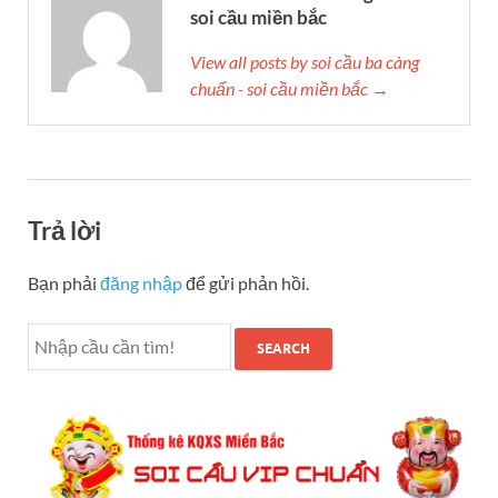
soi cầu miền bắc
View all posts by soi cầu ba càng
chuẩn - soi cầu miền bắc →
Trả lời
Bạn phải
đăng nhập
để gửi phản hồi.
SEARCH