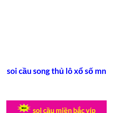
soi cầu song thủ lô xổ số mn
soi cầu miền bắc víp