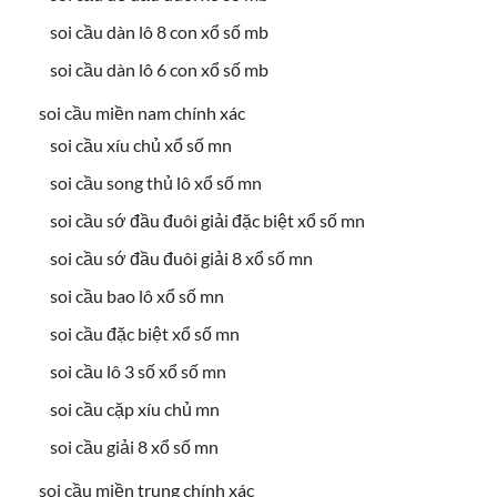
soi cầu dàn lô 8 con xổ số mb
soi cầu dàn lô 6 con xổ số mb
soi cầu miền nam chính xác
soi cầu xíu chủ xổ số mn
soi cầu song thủ lô xổ số mn
soi cầu sớ đầu đuôi giải đặc biệt xổ số mn
soi cầu sớ đầu đuôi giải 8 xổ số mn
soi cầu bao lô xổ số mn
soi cầu đặc biệt xổ số mn
soi cầu lô 3 số xổ số mn
soi cầu cặp xíu chủ mn
soi cầu giải 8 xổ số mn
soi cầu miền trung chính xác