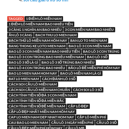
TAGGED
1 ĐIỂM LÔ MIỀN NAM
1 ĐIỂM LÔ MIỀN NAM BAO NHIÊU TIỀN
3 CÀNG 1 NGHÌN AN BAO NHIÊU
3 CON MIỀN NAM BAO NHIÊU
ĂN LÔ 3 CÀNG
BACH THU LO MIEN NAM
BẠCH THỦ LÔ MIỀN NAM HÔM NAY
BAN LO TO MIEN NAM
BANG THONG KE LOTO MIEN NAM
BAO LÔ 3 CON MIỀN NAM
BAO LÔ 3 CON MIỀN NAM BAO NHIÊU TIỀN
BAO LÔ 3 CON TRÚNG
BAO LÔ 3 CON TRÚNG BAO NHIÊU MIỀN NAM
BAO LÔ 3 SỐ
BAO LÔ 3 SỐ LÀ GÌ
BAO LÔ 3 SỐ TRÚNG BAO NHIÊU
BAO LÔ 4 CON TRÚNG BAO NHIÊU
BẢO LÔ ĐỀ MIỄN PHÍ HÔM NAY
BAO LO MIEN NAM HOM NAY
BAO LÔ MIỀN NAM LÀ GÌ
BAT LO MIEN NAM
CÁCH ĐÁNH LÔ 3 SỐ
CÁCH SOI CẦU LÔ MIỀN NAM
CÁCH SOI CẦU LÔ MIỀN NAM CHUẨN
CÁCH SOI LÔ 3 SỐ
CÁCH TÍNH TIỀN SỐ ĐÁ 3 CON MIỀN NAM
CÁCH TÍNH TIỀN SỐ ĐÁ MIỀN BẮC
CÁCH TÍNH TIỀN SỐ ĐỀ MIỀN NAM
CẶP LÔ ĐẸP
CẶP LÔ ĐẸP NHẤT MIỀN NAM HÔM NAY
CAP LO MIEN NAM DEP NHAT HOM NAY
CẶP LÔ MIỄN PHÍ
CAU BAO LO MIEN NAM
CẦU LÔ 3 NGÀY MIỄN PHÍ
CẦU LÔ 3 SỐ
CẦU LÔ ĐẸP MIỄN PHÍ HÔM NAY
CẦU LÔ MB