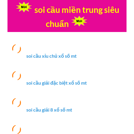
soi cầu miền trung siêu
chuẩn
soi cầu xỉu chủ xổ số mt
soi cầu giải đặc biệt xổ số mt
soi cầu giải 8 xổ số mt