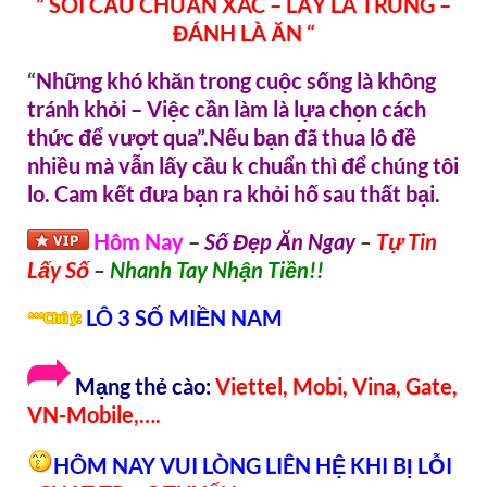
” SOI CẦU CHUẨN XÁC – LẤY LÀ TRÚNG –
ĐÁNH LÀ ĂN “
“
Những khó khăn trong cuộc sống là không
tránh khỏi – Việc cần làm là lựa chọn cách
thức để vượt qua”.
Nếu bạn đã thua lô đề
nhiều mà vẫn lấy cầu k chuẩn thì để chúng tôi
lo. Cam kết đưa bạn ra khỏi hố sau thất bại.
Hôm Nay
–
Số Đẹp Ăn Ngay
–
Tự Tin
Lấy Số
–
Nhanh Tay Nhận Tiền!!
LÔ 3 SỐ MIỀN NAM
Mạng thẻ cào:
Viettel, Mobi, Vina, Gate,
VN-Mobile,….
HÔM NAY VUI LÒNG LIÊN HỆ KHI BỊ LỖI