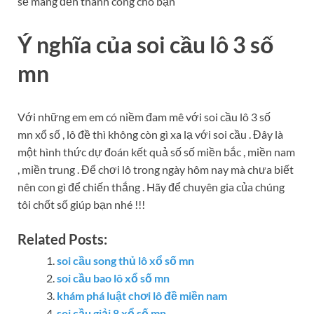
sẽ mang đến thành công cho bạn
Ý nghĩa của soi cầu lô 3 số
mn
Với những em em có niềm đam mê với soi cầu lô 3 số
mn xổ số , lô đề thì không còn gì xa lạ với soi cầu . Đây là
một hình thức dự đoán kết quả số số miền bắc , miền nam
, miền trung . Để chơi lô trong ngày hôm nay mà chưa biết
nên con gì để chiến thắng . Hãy để chuyên gia của chúng
tôi chốt số giúp bạn nhé !!!
Related Posts:
soi cầu song thủ lô xổ số mn
soi cầu bao lô xổ số mn
khám phá luật chơi lô đề miền nam
soi cầu giải 8 xổ số mn