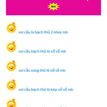
soi cầu lo bạch thủ 2 nháy mb
soi cầu bạch thủ lô xổ số mb
soi cầu song thủ lô xổ số mb
soi cầu bạch thủ lô kép xổ số mb