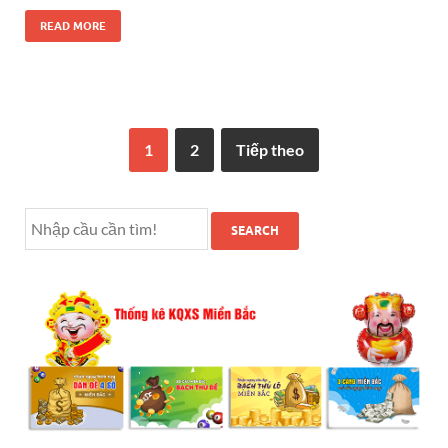
READ MORE
1
2
Tiếp theo
SEARCH