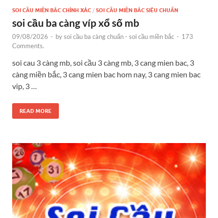
SOI CẦU MIỀN BẮC CHÍNH XÁC
/
SOI CẦU MIỀN BẮC SIÊU CHUẨN
soi cầu ba càng víp xổ số mb
09/08/2026
-
by
soi cầu ba càng chuẩn - soi cầu miền bắc
-
173
Comments.
soi cau 3 càng mb, soi cầu 3 càng mb, 3 cang mien bac, 3
càng miền bắc, 3 cang mien bac hom nay, 3 cang mien bac
vip, 3 …
READ MORE