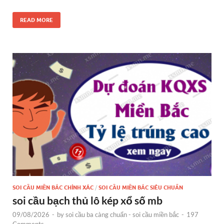
READ MORE
SOI CẦU MIỀN BẮC CHÍNH XÁC
/
SOI CẦU MIỀN BẮC SIÊU CHUẨN
soi cầu bạch thủ lô kép xổ số mb
09/08/2026
-
by
soi cầu ba càng chuẩn - soi cầu miền bắc
-
197
Comments.