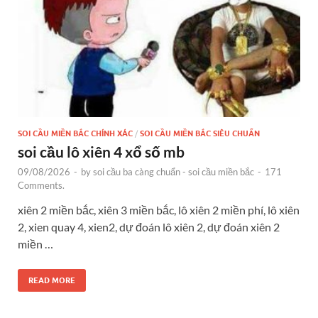
SOI CẦU MIỀN BẮC CHÍNH XÁC
/
SOI CẦU MIỀN BẮC SIÊU CHUẨN
soi cầu lô xiên 4 xổ số mb
09/08/2026
-
by
soi cầu ba càng chuẩn - soi cầu miền bắc
-
171
Comments.
xiên 2 miền bắc, xiên 3 miền bắc, lô xiên 2 miền phí, lô xiên
2, xien quay 4, xien2, dự đoán lô xiên 2, dự đoán xiên 2
miền …
READ MORE