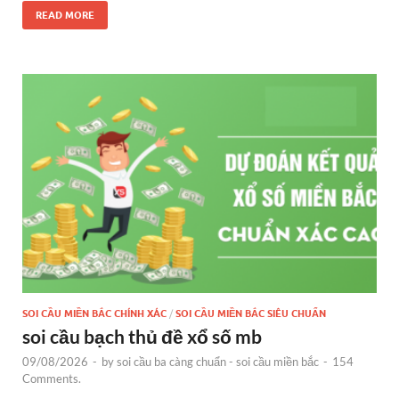
READ MORE
SOI CẦU MIỀN BẮC CHÍNH XÁC
/
SOI CẦU MIỀN BẮC SIÊU CHUẨN
soi cầu bạch thủ đề xổ số mb
09/08/2026
-
by
soi cầu ba càng chuẩn - soi cầu miền bắc
-
154
Comments.