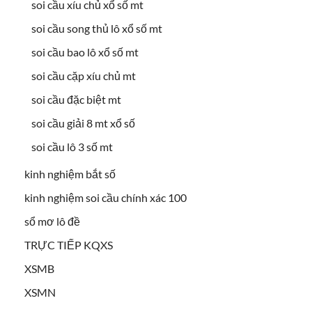
soi cầu xíu chủ xổ số mt
soi cầu song thủ lô xổ số mt
soi cầu bao lô xổ số mt
soi cầu cặp xíu chủ mt
soi cầu đặc biệt mt
soi cầu giải 8 mt xổ số
soi cầu lô 3 số mt
kinh nghiệm bắt số
kinh nghiệm soi cầu chính xác 100
sổ mơ lô đề
TRỰC TIẾP KQXS
XSMB
XSMN