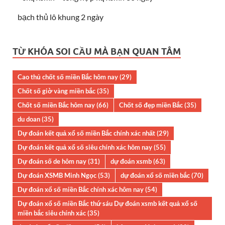
bạch thủ lô khung 2 ngày
TỪ KHÓA SOI CẦU MÀ BẠN QUAN TÂM
Cao thủ chốt số miền Bắc hôm nay
(29)
Chốt số giờ vàng miền bắc
(35)
Chốt số miền Bắc hôm nay
(66)
Chốt số đẹp miền Bắc
(35)
du doan
(35)
Dự đoán kết quả xổ số miền Bắc chính xác nhất
(29)
Dự đoán kết quả xổ số siêu chính xác hôm nay
(55)
Dự đoán số de hôm nay
(31)
dự đoán xsmb
(63)
Dự đoán XSMB Minh Ngọc
(53)
dự đoán xổ số miền bắc
(70)
Dự đoán xổ số miền Bắc chính xác hôm nay
(54)
Dự đoán xổ số miền Bắc thứ sáu Dự đoán xsmb kết quả xổ số
miền bắc siêu chính xác
(35)