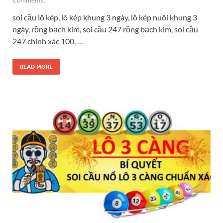
soi cầu lô kép, lô kép khung 3 ngày, lô kép nuôi khung 3
ngày, rồng bạch kim, soi cầu 247 rồng bạch kim, soi cầu
247 chính xác 100, …
READ MORE