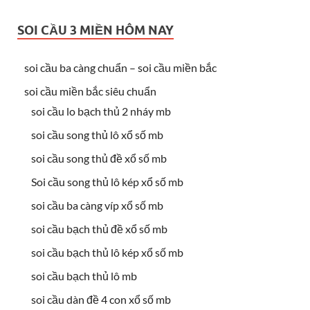
SOI CẦU 3 MIỀN HÔM NAY
soi cầu ba càng chuẩn – soi cầu miền bắc
soi cầu miền bắc siêu chuẩn
soi cầu lo bạch thủ 2 nháy mb
soi cầu song thủ lô xổ số mb
soi cầu song thủ đề xổ số mb
Soi cầu song thủ lô kép xổ số mb
soi cầu ba càng víp xổ số mb
soi cầu bạch thủ đề xổ số mb
soi cầu bạch thủ lô kép xổ số mb
soi cầu bạch thủ lô mb
soi cầu dàn đề 4 con xổ số mb