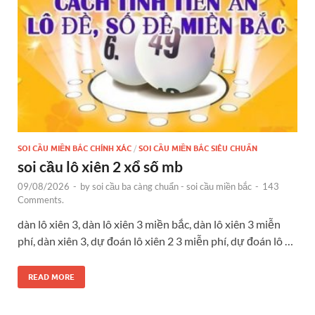
SOI CẦU MIỀN BẮC CHÍNH XÁC
/
SOI CẦU MIỀN BẮC SIÊU CHUẨN
soi cầu lô xiên 2 xổ số mb
09/08/2026
-
by
soi cầu ba càng chuẩn - soi cầu miền bắc
-
143
Comments.
dàn lô xiên 3, dàn lô xiên 3 miền bắc, dàn lô xiên 3 miễn
phí, dàn xiên 3, dự đoán lô xiên 2 3 miễn phí, dự đoán lô …
READ MORE