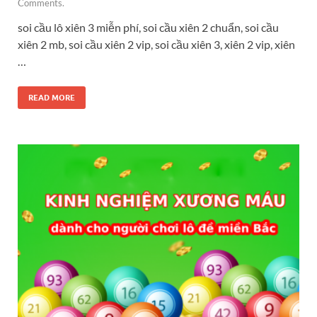
Comments.
soi cầu lô xiên 3 miễn phí, soi cầu xiên 2 chuẩn, soi cầu
xiên 2 mb, soi cầu xiên 2 vip, soi cầu xiên 3, xiên 2 vip, xiên
…
READ MORE