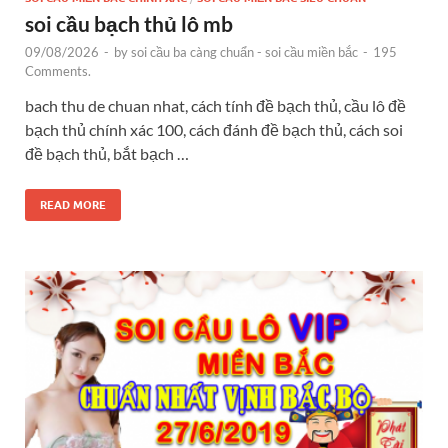
soi cầu bạch thủ lô mb
09/08/2026
-
by
soi cầu ba càng chuẩn - soi cầu miền bắc
-
195
Comments.
bach thu de chuan nhat, cách tính đề bạch thủ, cầu lô đề
bạch thủ chính xác 100, cách đánh đề bạch thủ, cách soi
đề bạch thủ, bắt bạch …
READ MORE