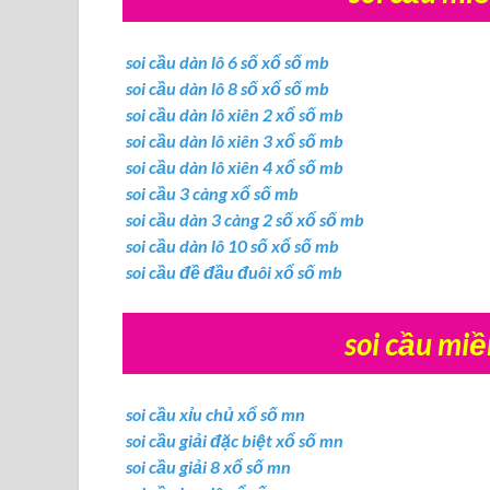
soi cầu dàn lô 6 số xổ số mb
soi cầu dàn lô 8 số xổ số mb
soi cầu dàn lô xiên 2 xổ số mb
soi cầu dàn lô xiên 3 xổ số mb
soi cầu dàn lô xiên 4 xổ số mb
soi cầu 3 càng xổ số mb
soi cầu dàn 3 càng 2 số xổ số mb
soi cầu dàn lô 10 số xổ số mb
soi cầu đề đầu đuôi xổ số mb
soi cầu mi
soi cầu xỉu chủ xổ số mn
soi cầu giải đặc biệt xổ số mn
soi cầu giải 8 xổ số mn