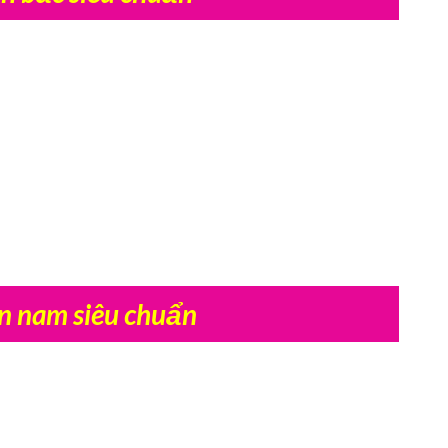
ền nam siêu chuẩn