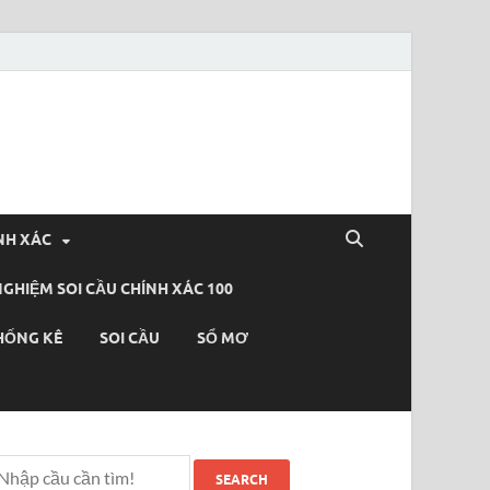
NH XÁC
NGHIỆM SOI CẦU CHÍNH XÁC 100
HỐNG KÊ
SOI CẦU
SỔ MƠ
SEARCH