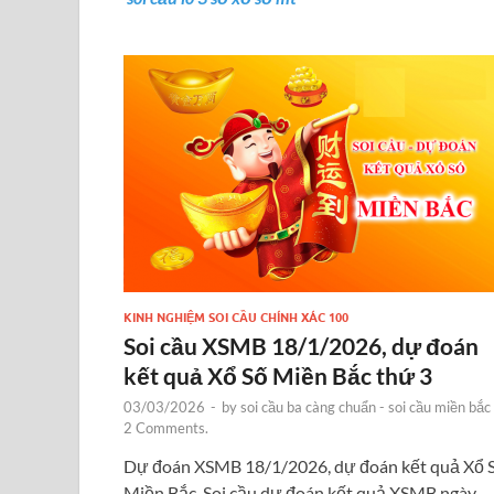
KINH NGHIỆM SOI CẦU CHÍNH XÁC 100
Soi cầu XSMB 18/1/2026, dự đoán
kết quả Xổ Số Miền Bắc thứ 3
03/03/2026
-
by
soi cầu ba càng chuẩn - soi cầu miền bắc
2 Comments.
Dự đoán XSMB 18/1/2026, dự đoán kết quả Xổ 
Miền Bắc. Soi cầu dự đoán kết quả XSMB ngày