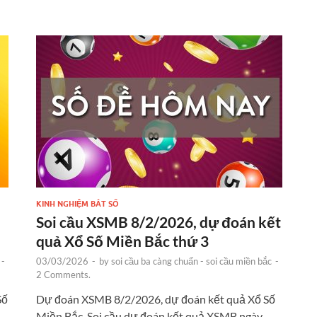
KINH NGHIỆM BẮT SỐ
Soi cầu XSMB 8/2/2026, dự đoán kết
quả Xổ Số Miền Bắc thứ 3
-
03/03/2026
-
by
soi cầu ba càng chuẩn - soi cầu miền bắc
-
2 Comments.
Số
Dự đoán XSMB 8/2/2026, dự đoán kết quả Xổ Số
Miền Bắc. Soi cầu dự đoán kết quả XSMB ngày