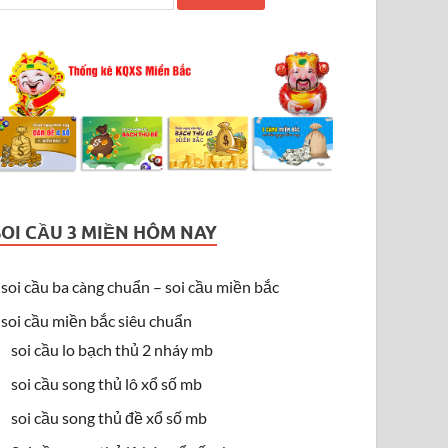
SOI CẦU 3 MIỀN HÔM NAY
soi cầu ba càng chuẩn – soi cầu miền bắc
soi cầu miền bắc siêu chuẩn
soi cầu lo bạch thủ 2 nháy mb
soi cầu song thủ lô xổ số mb
soi cầu song thủ đề xổ số mb