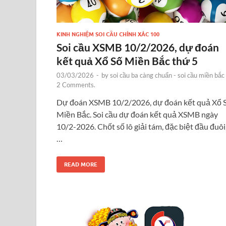
KINH NGHIỆM SOI CẦU CHÍNH XÁC 100
Soi cầu XSMB 10/2/2026, dự đoán
kết quả Xổ Số Miền Bắc thứ 5
03/03/2026
-
by
soi cầu ba càng chuẩn - soi cầu miền bắc
2 Comments.
Dự đoán XSMB 10/2/2026, dự đoán kết quả Xổ 
Miền Bắc. Soi cầu dự đoán kết quả XSMB ngày
10/2-2026. Chốt số lô giải tám, đặc biệt đầu đuôi
…
READ MORE