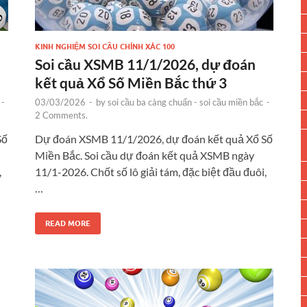
KINH NGHIỆM SOI CẦU CHÍNH XÁC 100
Soi cầu XSMB 11/1/2026, dự đoán
kết quả Xổ Số Miền Bắc thứ 3
-
03/03/2026
-
by
soi cầu ba càng chuẩn - soi cầu miền bắc
-
2 Comments.
Số
Dự đoán XSMB 11/1/2026, dự đoán kết quả Xổ Số
Miền Bắc. Soi cầu dự đoán kết quả XSMB ngày
,
11/1-2026. Chốt số lô giải tám, đặc biệt đầu đuôi,
…
READ MORE