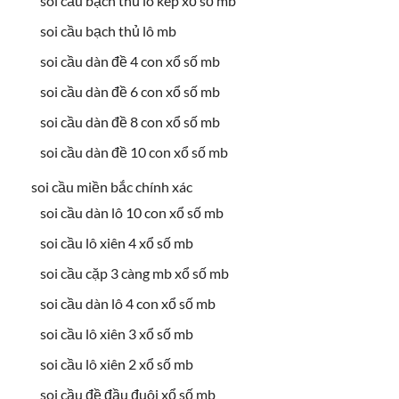
soi cầu bạch thủ lô kép xổ số mb
soi cầu bạch thủ lô mb
soi cầu dàn đề 4 con xổ số mb
soi cầu dàn đề 6 con xổ số mb
soi cầu dàn đề 8 con xổ số mb
soi cầu dàn đề 10 con xổ số mb
soi cầu miền bắc chính xác
soi cầu dàn lô 10 con xổ số mb
soi cầu lô xiên 4 xổ số mb
soi cầu cặp 3 càng mb xổ số mb
soi cầu dàn lô 4 con xổ số mb
soi cầu lô xiên 3 xổ số mb
soi cầu lô xiên 2 xổ số mb
soi cầu đề đầu đuôi xổ số mb