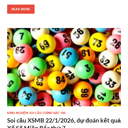
READ MORE
KINH NGHIỆM SOI CẦU CHÍNH XÁC 100
Soi cầu XSMB 22/1/2026, dự đoán kết quả
Xổ Số Miền Bắc thứ 7