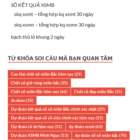
SỐ KẾT QUẢ XSMB
skq xsmt – tổng hợp kq xsmt 30 ngày
skq xsmn – tổng hợp kq xsmn 30 ngày
bạch thủ lô khung 2 ngày
TỪ KHÓA SOI CẦU MÀ BẠN QUAN TÂM
Cao thủ chốt số miền Bắc hôm nay
(29)
Chốt số giờ vàng miền bắc
(35)
Chốt số miền Bắc hôm nay
(66)
Chốt số đẹp miền Bắc
(35)
du doan
(35)
Dự đoán kết quả xổ số miền Bắc chính xác nhất
(29)
Dự đoán kết quả xổ số siêu chính xác hôm nay
(55)
Dự đoán số de hôm nay
(31)
dự đoán xsmb
(63)
Dự đoán XSMB Minh Ngọc
(53)
dự đoán xổ số miền bắc
(70)