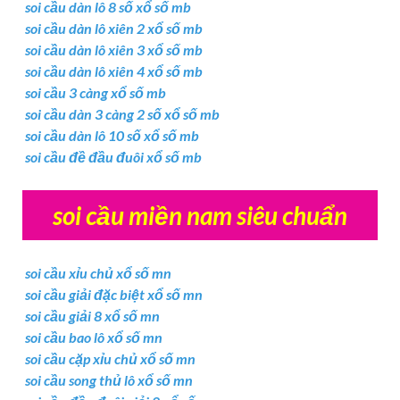
soi cầu dàn lô 8 số xổ số mb
soi cầu dàn lô xiên 2 xổ số mb
soi cầu dàn lô xiên 3 xổ số mb
soi cầu dàn lô xiên 4 xổ số mb
soi cầu 3 càng xổ số mb
soi cầu dàn 3 càng 2 số xổ số mb
soi cầu dàn lô 10 số xổ số mb
soi cầu đề đầu đuôi xổ số mb
soi cầu miền nam siêu chuẩn
soi cầu xỉu chủ xổ số mn
soi cầu giải đặc biệt xổ số mn
soi cầu giải 8 xổ số mn
soi cầu bao lô xổ số mn
soi cầu cặp xỉu chủ xổ số mn
soi cầu song thủ lô xổ số mn