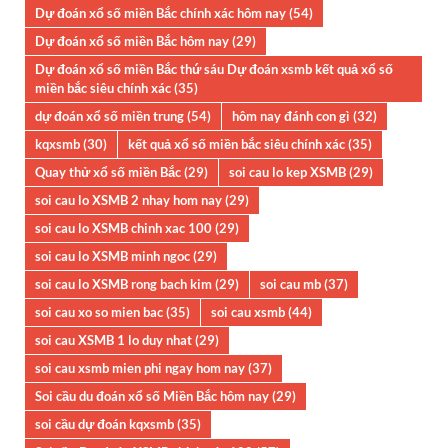
Dự đoán xổ số miền Bắc chính xác hôm nay
(54)
Dự đoán xổ số miền Bắc hôm nay
(29)
Dự đoán xổ số miền Bắc thứ sáu Dự đoán xsmb kết quả xổ số
miền bắc siêu chính xác
(35)
dự đoán xổ số miền trung
(54)
hôm nay đánh con gì
(32)
kqxsmb
(30)
kết quả xổ số miền bắc siêu chính xác
(35)
Quay thử xổ số miền Bắc
(29)
soi cau lo kep XSMB
(29)
soi cau lo XSMB 2 nhay hom nay
(29)
soi cau lo XSMB chinh xac 100
(29)
soi cau lo XSMB minh ngoc
(29)
soi cau lo XSMB rong bach kim
(29)
soi cau mb
(37)
soi cau xo so mien bac
(35)
soi cau xsmb
(44)
soi cau XSMB 1 lo duy nhat
(29)
soi cau xsmb mien phi ngay hom nay
(37)
Soi cầu du đoán xổ số Miền Bắc hôm nay
(29)
soi cầu dự đoán kqxsmb
(35)