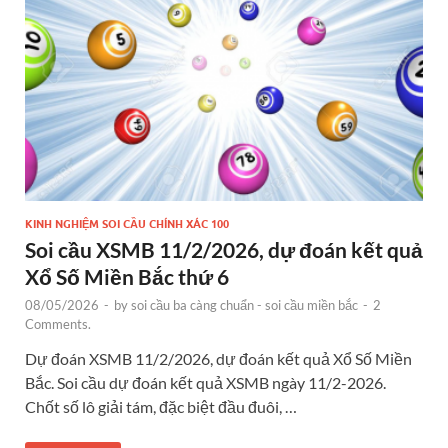
KINH NGHIỆM SOI CẦU CHÍNH XÁC 100
Soi cầu XSMB 11/2/2026, dự đoán kết quả
Xổ Số Miền Bắc thứ 6
08/05/2026
-
by
soi cầu ba càng chuẩn - soi cầu miền bắc
-
2
Comments.
Dự đoán XSMB 11/2/2026, dự đoán kết quả Xổ Số Miền
Bắc. Soi cầu dự đoán kết quả XSMB ngày 11/2-2026.
Chốt số lô giải tám, đặc biệt đầu đuôi, …