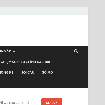
NH XÁC
NGHIỆM SOI CẦU CHÍNH XÁC 100
HỐNG KÊ
SOI CẦU
SỔ MƠ
SEARCH