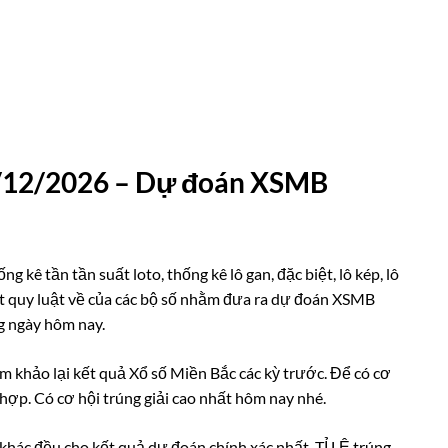
3/12/2026 – Dự đoán XSMB
kê tần tần suất loto, thống kê lô gan, đặc biệt, lô kép, lô
iết quy luật về của các bộ số nhằm đưa ra dự đoán XSMB
g ngày hôm nay.
 khảo lại kết quả Xổ số Miền Bắc các kỳ trước. Để có cơ
hợp. Có cơ hội trúng giải cao nhất hôm nay nhé.
khác đều cho kết quả dự đoán chính xác nhất. TỈ LỆ trúng