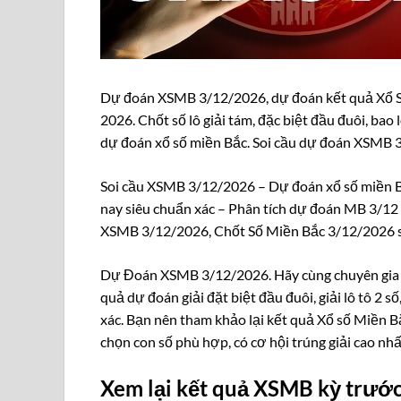
Dự đoán XSMB 3/12/2026, dự đoán kết quả Xổ S
2026. Chốt số lô giải tám, đặc biệt đầu đuôi, bao
dự đoán xổ số miền Bắc. Soi cầu dự đoán XSMB
Soi cầu XSMB 3/12/2026 – Dự đoán xổ số miền 
nay siêu chuẩn xác – Phân tích dự đoán MB 3/12 
XSMB 3/12/2026, Chốt Số Miền Bắc 3/12/2026 s
Dự Đoán XSMB 3/12/2026. Hãy cùng chuyên gia 
quả dự đoán giải đặt biệt đầu đuôi, giải lô tô 2 số
xác. Bạn nên tham khảo lại kết quả Xổ số Miền Bắ
chọn con số phù hợp, có cơ hội trúng giải cao nhấ
Xem lại kết quả XSMB kỳ trướ