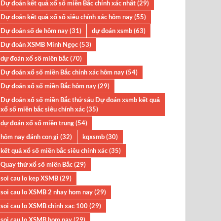
Dự đoán kết quả xổ số miền Bắc chính xác nhất
(29)
Dự đoán kết quả xổ số siêu chính xác hôm nay
(55)
Dự đoán số de hôm nay
(31)
dự đoán xsmb
(63)
Dự đoán XSMB Minh Ngọc
(53)
dự đoán xổ số miền bắc
(70)
Dự đoán xổ số miền Bắc chính xác hôm nay
(54)
Dự đoán xổ số miền Bắc hôm nay
(29)
Dự đoán xổ số miền Bắc thứ sáu Dự đoán xsmb kết quả
xổ số miền bắc siêu chính xác
(35)
dự đoán xổ số miền trung
(54)
hôm nay đánh con gì
(32)
kqxsmb
(30)
kết quả xổ số miền bắc siêu chính xác
(35)
Quay thử xổ số miền Bắc
(29)
soi cau lo kep XSMB
(29)
soi cau lo XSMB 2 nhay hom nay
(29)
soi cau lo XSMB chinh xac 100
(29)
soi cau lo XSMB hom nay
(29)