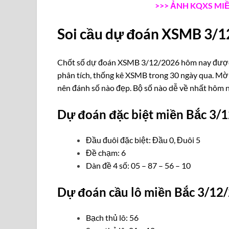
>>> ẢNH KQXS MI
Soi cầu dự đoán XSMB 3/1
Chốt số dự đoán XSMB 3/12/2026 hôm nay được 
phân tích, thống kê XSMB trong 30 ngày qua. M
nên đánh số nào đẹp. Bộ số nào dễ về nhất hôm n
Dự đoán đặc biệt miền Bắc 3/
Đầu đuôi đặc biệt:
Đầu 0, Đuôi 5
Đề chạm:
6
Dàn đề 4 số: 05
– 87 – 56 – 10
Dự đoán cầu lô miền Bắc 3/12
Bạch thủ lô:
56