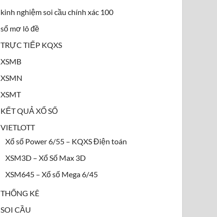
kinh nghiệm soi cầu chính xác 100
sổ mơ lô đề
TRỰC TIẾP KQXS
XSMB
XSMN
XSMT
KẾT QUẢ XỔ SỐ
VIETLOTT
Xổ số Power 6/55 – KQXS Điện toán
XSM3D – Xổ Số Max 3D
XSM645 – Xổ số Mega 6/45
THỐNG KÊ
SOI CẦU