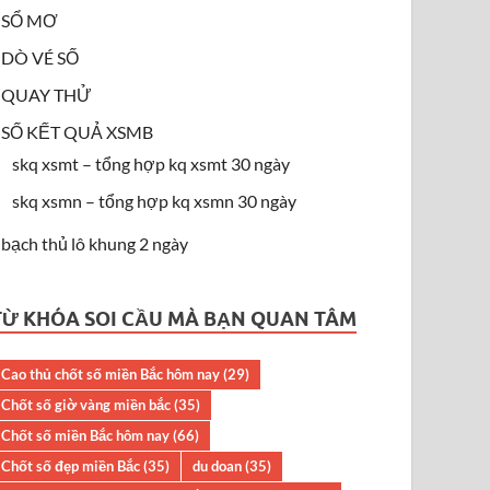
SỔ MƠ
DÒ VÉ SỐ
QUAY THỬ
SỐ KẾT QUẢ XSMB
skq xsmt – tổng hợp kq xsmt 30 ngày
skq xsmn – tổng hợp kq xsmn 30 ngày
bạch thủ lô khung 2 ngày
TỪ KHÓA SOI CẦU MÀ BẠN QUAN TÂM
Cao thủ chốt số miền Bắc hôm nay
(29)
Chốt số giờ vàng miền bắc
(35)
Chốt số miền Bắc hôm nay
(66)
Chốt số đẹp miền Bắc
(35)
du doan
(35)