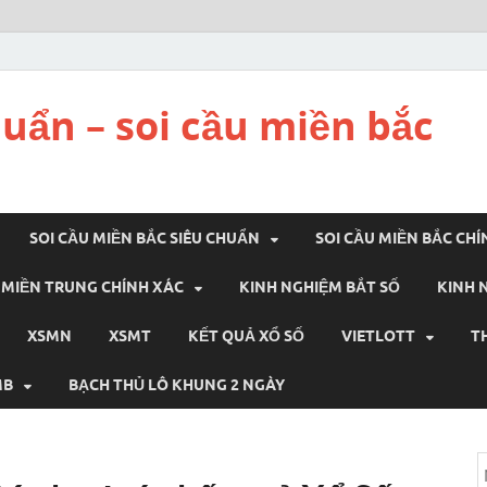
huẩn – soi cầu miền bắc
SOI CẦU MIỀN BẮC SIÊU CHUẨN
SOI CẦU MIỀN BẮC CHÍ
 MIỀN TRUNG CHÍNH XÁC
KINH NGHIỆM BẮT SỐ
KINH 
XSMN
XSMT
KẾT QUẢ XỔ SỐ
VIETLOTT
T
MB
BẠCH THỦ LÔ KHUNG 2 NGÀY