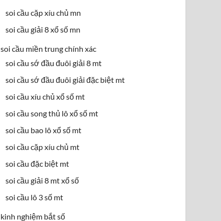
soi cầu cặp xíu chủ mn
soi cầu giải 8 xổ số mn
soi cầu miền trung chính xác
soi cầu sớ đầu đuôi giải 8 mt
soi cầu sớ đầu đuôi giải đặc biệt mt
soi cầu xíu chủ xổ số mt
soi cầu song thủ lô xổ số mt
soi cầu bao lô xổ số mt
soi cầu cặp xíu chủ mt
soi cầu đặc biệt mt
soi cầu giải 8 mt xổ số
soi cầu lô 3 số mt
kinh nghiệm bắt số