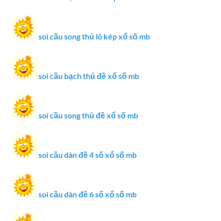
soi cầu song thủ lô kép xổ số mb
soi cầu bạch thủ đề xổ số mb
soi cầu song thủ đề xổ số mb
soi cầu dàn đề 4 số xổ số mb
soi cầu dàn đề 6 số xổ số mb