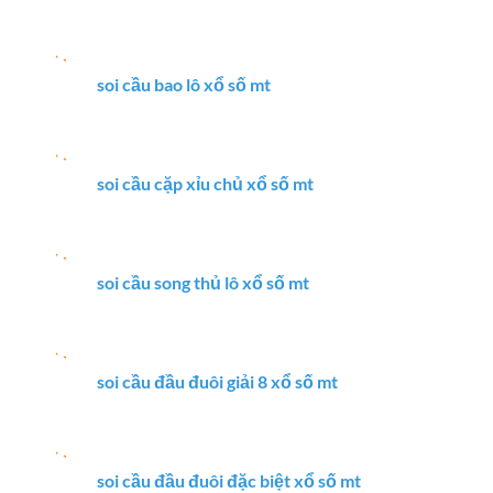
soi cầu bao lô xổ số mt
soi cầu cặp xỉu chủ xổ số mt
soi cầu song thủ lô xổ số mt
soi cầu đầu đuôi giải 8 xổ số mt
soi cầu đầu đuôi đặc biệt xổ số mt