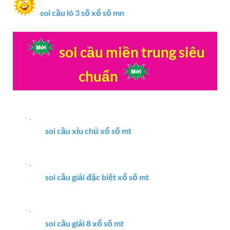
soi cầu lô 3 số xổ số mn
soi cầu miền trung siêu
chuẩn
soi cầu xỉu chủ xổ số mt
soi cầu giải đặc biệt xổ số mt
soi cầu giải 8 xổ số mt