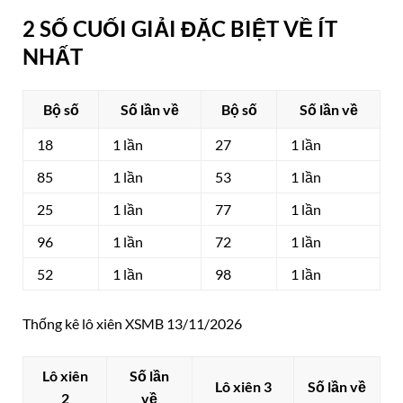
2 SỐ CUỐI GIẢI ĐẶC BIỆT VỀ ÍT
NHẤT
Bộ số
Số lần về
Bộ số
Số lần về
18
1 lần
27
1 lần
85
1 lần
53
1 lần
25
1 lần
77
1 lần
96
1 lần
72
1 lần
52
1 lần
98
1 lần
Thống kê lô xiên XSMB 13/11/2026
Lô xiên
Số lần
Lô xiên 3
Số lần về
2
về