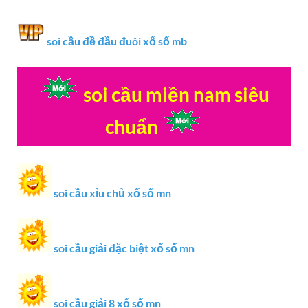
soi cầu đề đầu đuôi xổ số mb
soi cầu miền nam siêu
chuẩn
soi cầu xỉu chủ xổ số mn
soi cầu giải đặc biệt xổ số mn
soi cầu giải 8 xổ số mn