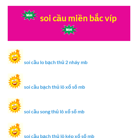
soi cầu miền bắc víp
soi cầu lo bạch thủ 2 nháy mb
soi cầu bạch thủ lô xổ số mb
soi cầu song thủ lô xổ số mb
soi cầu bạch thủ lô kép xổ số mb