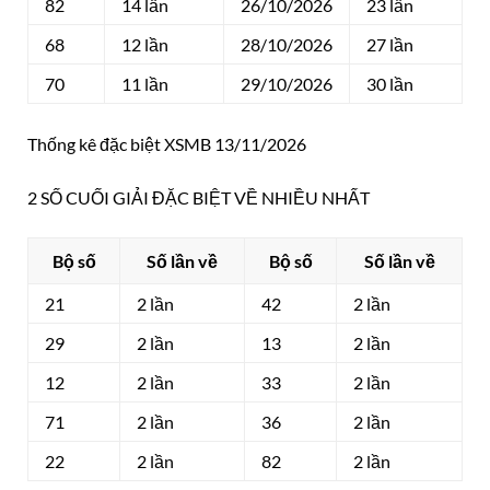
82
14
lần
26/10/2026
23
lần
68
12
lần
28/10/2026
27
lần
70
11
lần
29/10/2026
30
lần
Thống kê đặc biệt XSMB 13/11/2026
2 SỐ CUỐI GIẢI ĐẶC BIỆT VỀ NHIỀU NHẤT
Bộ số
Số lần về
Bộ số
Số lần về
21
2 lần
42
2 lần
29
2 lần
13
2 lần
12
2 lần
33
2 lần
71
2 lần
36
2 lần
22
2 lần
82
2 lần