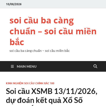
10/08/2026
soi cầu ba càng
chuẩn – soi cầu miền
bắc
soi cầu ba càng chuẩn – soi cầu miền bắc
MAIN MENU
KINH NGHIỆM SOI CẦU CHÍNH XÁC 100
Soi cầu XSMB 13/11/2026,
dự đoán kết quả Xổ Số