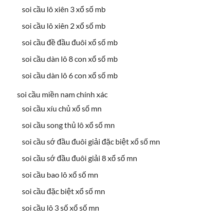
soi cầu lô xiên 3 xổ số mb
soi cầu lô xiên 2 xổ số mb
soi cầu đề đầu đuôi xổ số mb
soi cầu dàn lô 8 con xổ số mb
soi cầu dàn lô 6 con xổ số mb
soi cầu miền nam chính xác
soi cầu xíu chủ xổ số mn
soi cầu song thủ lô xổ số mn
soi cầu sớ đầu đuôi giải đặc biệt xổ số mn
soi cầu sớ đầu đuôi giải 8 xổ số mn
soi cầu bao lô xổ số mn
soi cầu đặc biệt xổ số mn
soi cầu lô 3 số xổ số mn