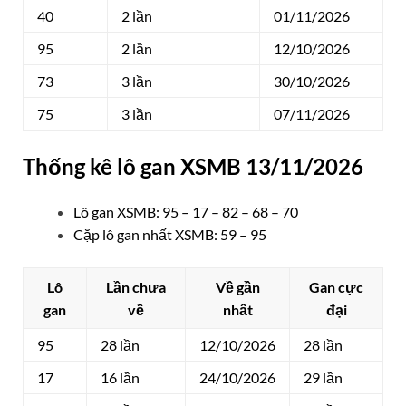
40
2 lần
01/11/2026
95
2 lần
12/10/2026
73
3 lần
30/10/2026
75
3 lần
07/11/2026
Thống kê lô gan XSMB 13/11/2026
Lô gan XSMB:
95 – 17 – 82 – 68 – 70
Cặp lô gan nhất XSMB:
59 – 95
Lô
Lần chưa
Về gần
Gan cực
gan
về
nhất
đại
95
28
lần
12/10/2026
28
lần
17
16
lần
24/10/2026
29
lần