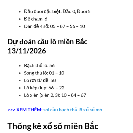
Đầu đuôi đặc biệt:
Đầu 0, Đuôi 5
Đề chạm:
6
Dàn đề 4 số: 05
– 87 – 56 – 10
Dự đoán cầu lô miền Bắc
13/11/2026
Bạch thủ lô:
56
Song thủ lô:
01 – 10
Lô rơi từ đề:
58
Lô kép đẹp:
66 – 22
Lô xiên (xiên 2, 3):
10 – 84 – 67
>>> XEM THÊM:
soi cầu bạch thủ lô xổ số mb
Thống kê xổ số miền Bắc