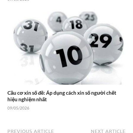
Cầu cơ xin số đề: Áp dụng cách xin số người chết
hiệu nghiệm nhất
09/05/2026
PREVIOUS ARTICLE
NEXT ARTICLE