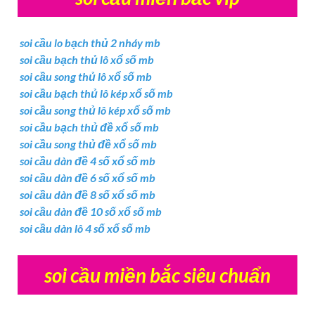
soi cầu lo bạch thủ 2 nháy mb
soi cầu bạch thủ lô xổ số mb
soi cầu song thủ lô xổ số mb
soi cầu bạch thủ lô kép xổ số mb
soi cầu song thủ lô kép xổ số mb
soi cầu bạch thủ đề xổ số mb
soi cầu song thủ đề xổ số mb
soi cầu dàn đề 4 số xổ số mb
soi cầu dàn đề 6 số xổ số mb
soi cầu dàn đề 8 số xổ số mb
soi cầu dàn đề 10 số xổ số mb
soi cầu dàn lô 4 số xổ số mb
soi cầu miền bắc siêu chuẩn