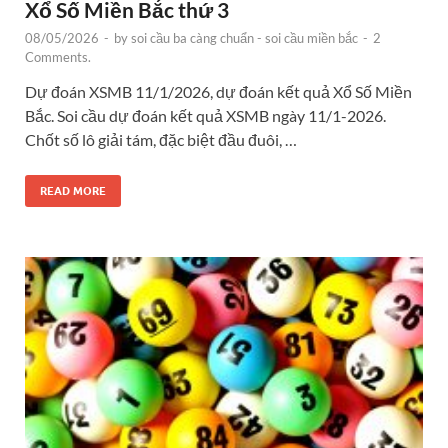
Xổ Số Miền Bắc thứ 3
08/05/2026
-
by
soi cầu ba càng chuẩn - soi cầu miền bắc
-
2
Comments.
Dự đoán XSMB 11/1/2026, dự đoán kết quả Xổ Số Miền
Bắc. Soi cầu dự đoán kết quả XSMB ngày 11/1-2026.
Chốt số lô giải tám, đặc biệt đầu đuôi, …
READ MORE