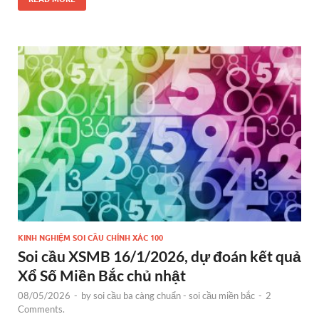
KINH NGHIỆM SOI CẦU CHÍNH XÁC 100
Soi cầu XSMB 16/1/2026, dự đoán kết quả
Xổ Số Miền Bắc chủ nhật
08/05/2026
-
by
soi cầu ba càng chuẩn - soi cầu miền bắc
-
2
Comments.