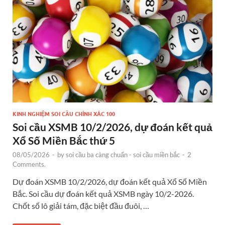
KINH NGHIỆM SOI CẦU CHÍNH XÁC 100
Soi cầu XSMB 10/2/2026, dự đoán kết quả
Xổ Số Miền Bắc thứ 5
08/05/2026
-
by
soi cầu ba càng chuẩn - soi cầu miền bắc
-
2
Comments.
Dự đoán XSMB 10/2/2026, dự đoán kết quả Xổ Số Miền
Bắc. Soi cầu dự đoán kết quả XSMB ngày 10/2-2026.
Chốt số lô giải tám, đặc biệt đầu đuôi, …