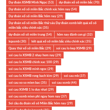
Dự đoán XSMB Minh Ngọc
(53)
dự đoán xổ số miền bắc
(70)
Dự đoán xổ số miền Bắc chính xác hôm nay
(54)
Dự đoán xổ số miền Bắc hôm nay
(29)
Dự đoán xổ số miền Bắc thứ sáu Dự đoán xsmb kết quả xổ số
miền bắc siêu chính xác
(35)
dự đoán xổ số miền trung
(54)
hôm nay đánh con gì
(32)
kqxsmb
(30)
kết quả xổ số miền bắc siêu chính xác
(35)
Quay thử xổ số miền Bắc
(29)
soi cau lo kep XSMB
(29)
soi cau lo XSMB 2 nhay hom nay
(29)
soi cau lo XSMB chinh xac 100
(29)
soi cau lo XSMB minh ngoc
(29)
soi cau lo XSMB rong bach kim
(29)
soi cau mb
(37)
soi cau xo so mien bac
(35)
soi cau xsmb
(44)
soi cau XSMB 1 lo duy nhat
(29)
soi cau xsmb mien phi ngay hom nay
(37)
Soi cầu du đoán xổ số Miền Bắc hôm nay
(29)