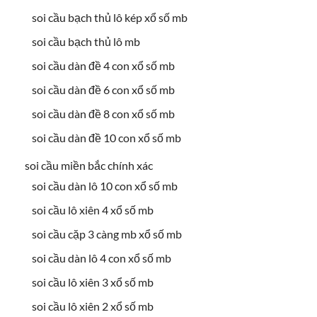
soi cầu bạch thủ lô kép xổ số mb
soi cầu bạch thủ lô mb
soi cầu dàn đề 4 con xổ số mb
soi cầu dàn đề 6 con xổ số mb
soi cầu dàn đề 8 con xổ số mb
soi cầu dàn đề 10 con xổ số mb
soi cầu miền bắc chính xác
soi cầu dàn lô 10 con xổ số mb
soi cầu lô xiên 4 xổ số mb
soi cầu cặp 3 càng mb xổ số mb
soi cầu dàn lô 4 con xổ số mb
soi cầu lô xiên 3 xổ số mb
soi cầu lô xiên 2 xổ số mb