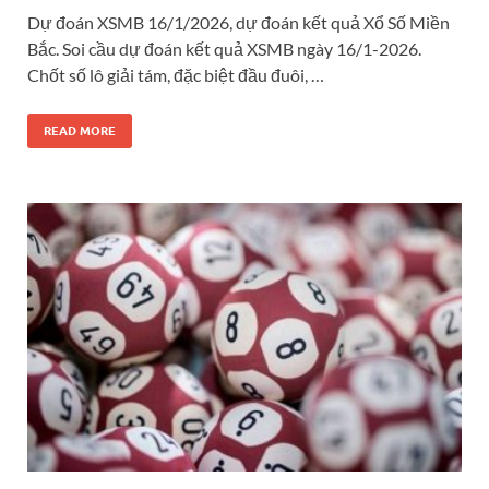
Dự đoán XSMB 16/1/2026, dự đoán kết quả Xổ Số Miền
Bắc. Soi cầu dự đoán kết quả XSMB ngày 16/1-2026.
Chốt số lô giải tám, đặc biệt đầu đuôi, …
READ MORE