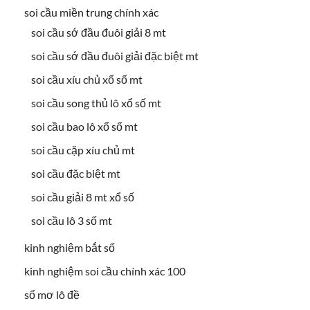
soi cầu miền trung chính xác
soi cầu sớ đầu đuôi giải 8 mt
soi cầu sớ đầu đuôi giải đặc biệt mt
soi cầu xíu chủ xổ số mt
soi cầu song thủ lô xổ số mt
soi cầu bao lô xổ số mt
soi cầu cặp xíu chủ mt
soi cầu đặc biệt mt
soi cầu giải 8 mt xổ số
soi cầu lô 3 số mt
kinh nghiệm bắt số
kinh nghiệm soi cầu chính xác 100
sổ mơ lô đề