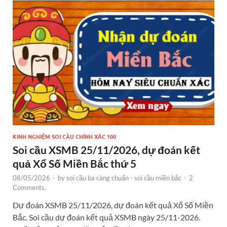
KINH NGHIỆM SOI CẦU CHÍNH XÁC 100
Soi cầu XSMB 25/11/2026, dự đoán kết
quả Xổ Số Miền Bắc thứ 5
08/05/2026
-
by
soi cầu ba càng chuẩn - soi cầu miền bắc
-
2
Comments.
Dự đoán XSMB 25/11/2026, dự đoán kết quả Xổ Số Miền
Bắc. Soi cầu dự đoán kết quả XSMB ngày 25/11-2026.