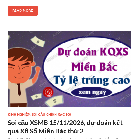
READ MORE
KINH NGHIỆM SOI CẦU CHÍNH XÁC 100
Soi cầu XSMB 15/11/2026, dự đoán kết
quả Xổ Số Miền Bắc thứ 2