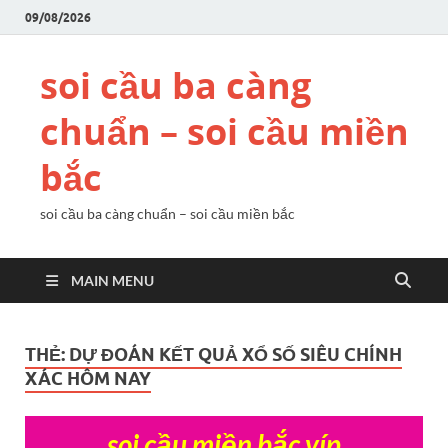
09/08/2026
soi cầu ba càng
chuẩn – soi cầu miền
bắc
soi cầu ba càng chuẩn – soi cầu miền bắc
MAIN MENU
THẺ:
DỰ ĐOÁN KẾT QUẢ XỔ SỐ SIÊU CHÍNH
XÁC HÔM NAY
soi cầu miền bắc víp