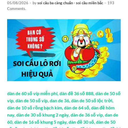
05/08/2026
-
by
soi cầu ba càng chuẩn - soi cầu miền bắc
-
193
Comments.
dàn de 60 số víp miễn phí, dàn đề 36 số 888, dàn de 50 số
vip, dàn de 50 số víp, dan de 36, dàn de 50 số lộc trời,
dàn de 10 số rồng bạch kim, dàn de 64 số, dàn đề hôm
nay, dàn de 30 số khung 2 ngày, dàn de 36 số vip, dan de
60, dàn de 16 số khung 5 ngày, dàn đề 30 số, dàn de 50