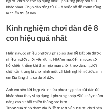
người chơi có thể áp dụng nhiều phương pháp soi cầu
khác nhau. Chọn dàn tổng từ 0 – 8 hoặc bộ đề chạm cũng
là chiến thuật hay.
Kinh nghiệm chơi dàn đề 8
con hiệu quả nhất
Hiện nay, có nhiều phương pháp soi dàn đề bất bại được
nhiều người chơi vận dụng. Nhưng mà, để nâng cao cơ
hội chiến thắng khi tham gia màn chơi theo dàn, người
chơi cần trang bị cho mình một vài kinh nghiệm được anh
em lão làng chia sẻ dưới đây:
Anh em nên kết hợp với nhiều phương pháp bắt dàn đề
khác nhau thay vì áp dụng 1 phương pháp. Điều này nhằm
nâng cao cơ hội chiến thắng cao hơn.
Trong quá trình tham gia lô đề trực tuyến, người chơi nên