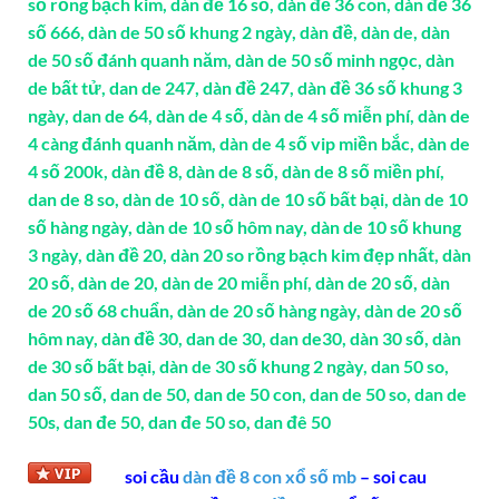
số rồng bạch kim, dàn đề 16 số, dàn đề 36 con, dàn đề 36
số 666, dàn de 50 số khung 2 ngày, dàn đề, dàn de, dàn
de 50 số đánh quanh năm, dàn de 50 số minh ngọc, dàn
de bất tử, dan de 247, dàn đề 247, dàn đề 36 số khung 3
ngày, dan de 64, dàn de 4 số, dàn de 4 số miễn phí, dàn de
4 càng đánh quanh năm, dàn de 4 số vip miền bắc, dàn de
4 số 200k, dàn đề 8, dàn de 8 số, dàn de 8 số miền phí,
dan de 8 so, dàn de 10 số, dàn de 10 số bất bại, dàn de 10
số hàng ngày, dàn de 10 số hôm nay, dàn de 10 số khung
3 ngày, dàn đề 20, dàn 20 so rồng bạch kim đẹp nhất, dàn
20 số, dàn de 20, dàn de 20 miễn phí, dàn de 20 số, dàn
de 20 số 68 chuẩn, dàn de 20 số hàng ngày, dàn de 20 số
hôm nay, dàn đề 30, dan de 30, dan de30, dàn 30 số, dàn
de 30 số bất bại, dàn de 30 số khung 2 ngày, dan 50 so,
dan 50 số, dan de 50, dan de 50 con, dan de 50 so, dan de
50s, dan đe 50, dan đe 50 so, dan đê 50
soi cầu
dàn đề 8 con xổ số mb
– soi cau