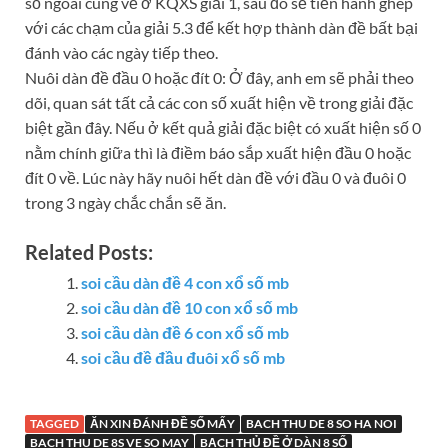
số ngoài cùng về ở KQXS giải 1, sau đó sẽ tiến hành ghép
với các chạm của giải 5.3 để kết hợp thành dàn đề bất bại
đánh vào các ngày tiếp theo.
Nuôi dàn đề đầu 0 hoặc đít 0: Ở đây, anh em sẽ phải theo
dõi, quan sát tất cả các con số xuất hiện về trong giải đặc
biệt gần đây. Nếu ở kết quả giải đặc biệt có xuất hiện số 0
nằm chính giữa thì là điềm báo sắp xuất hiện đầu 0 hoặc
đít 0 về. Lúc này hãy nuôi hết dàn đề với đầu 0 và đuôi 0
trong 3 ngày chắc chắn sẽ ăn.
Related Posts:
soi cầu dàn đề 4 con xổ số mb
soi cầu dàn đề 10 con xổ số mb
soi cầu dàn đề 6 con xổ số mb
soi cầu đề đầu đuôi xổ số mb
TAGGED
ĂN XIN ĐÁNH ĐỀ SỐ MẤY
BACH THU DE 8 SO HA NOI
BACH THU DE 8S VE SO MAY
BẠCH THỦ ĐỀ Ở DÀN 8 SỐ