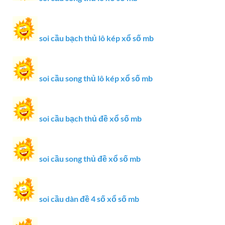
soi cầu bạch thủ lô kép xổ số mb
soi cầu song thủ lô kép xổ số mb
soi cầu bạch thủ đề xổ số mb
soi cầu song thủ đề xổ số mb
soi cầu dàn đề 4 số xổ số mb