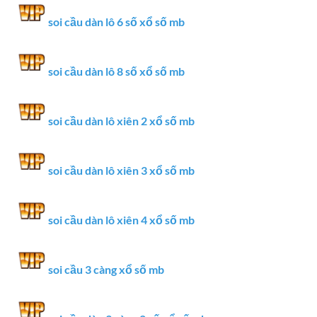
soi cầu dàn lô 6 số xổ số mb
soi cầu dàn lô 8 số xổ số mb
soi cầu dàn lô xiên 2 xổ số mb
soi cầu dàn lô xiên 3 xổ số mb
soi cầu dàn lô xiên 4 xổ số mb
soi cầu 3 càng xổ số mb