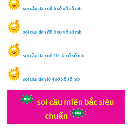
soi cầu dàn đề 6 số xổ số mb
soi cầu dàn đề 8 số xổ số mb
soi cầu dàn đề 10 số xổ số mb
soi cầu dàn lô 4 số xổ số mb
soi cầu miền bắc siêu
chuẩn