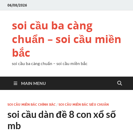
06/08/2026
soi cầu ba càng
chuẩn – soi cầu miền
bắc
soi cầu ba càng chuẩn – soi cầu miền bắc
MAIN MENU
SOI CẦU MIỀN BẮC CHÍNH XÁC
/
SOI CẦU MIỀN BẮC SIÊU CHUẨN
soi cầu dàn đề 8 con xổ số
mb