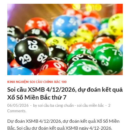
KINH NGHIỆM SOI CẦU CHÍNH XÁC 100
Soi cầu XSMB 4/12/2026, dự đoán kết quả
Xổ Số Miền Bắc thứ 7
06/05/2026
-
by
soi cầu ba càng chuẩn - soi cầu miền bắc
-
2
Comments.
Dự đoán XSMB 4/12/2026, dự đoán kết quả Xổ Số Miền
Bắc. Soi cầu dự đoán kết quả XSMB ngày 4/12-2026.