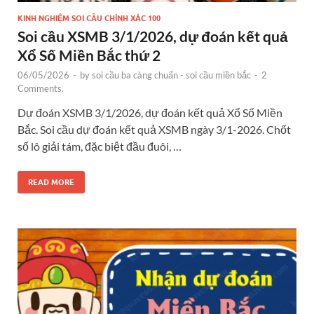
KINH NGHIỆM SOI CẦU CHÍNH XÁC 100
Soi cầu XSMB 3/1/2026, dự đoán kết quả
Xổ Số Miền Bắc thứ 2
06/05/2026
-
by
soi cầu ba càng chuẩn - soi cầu miền bắc
-
2
Comments.
Dự đoán XSMB 3/1/2026, dự đoán kết quả Xổ Số Miền
Bắc. Soi cầu dự đoán kết quả XSMB ngày 3/1-2026. Chốt
số lô giải tám, đặc biệt đầu đuôi, …
READ MORE