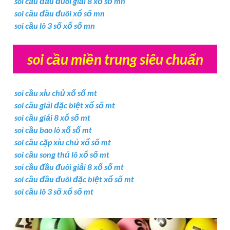
soi cầu đầu đuôi giải 8 xổ số mn
soi cầu đầu đuôi xổ số mn
soi cầu lô 3 số xổ số mn
soi cầu miền trung siêu chuẩn
soi cầu xỉu chủ xổ số mt
soi cầu giải đặc biệt xổ số mt
soi cầu giải 8 xổ số mt
soi cầu bao lô xổ số mt
soi cầu cặp xỉu chủ xổ số mt
soi cầu song thủ lô xổ số mt
soi cầu đầu đuôi giải 8 xổ số mt
soi cầu đầu đuôi đặc biệt xổ số mt
soi cầu lô 3 số xổ số mt