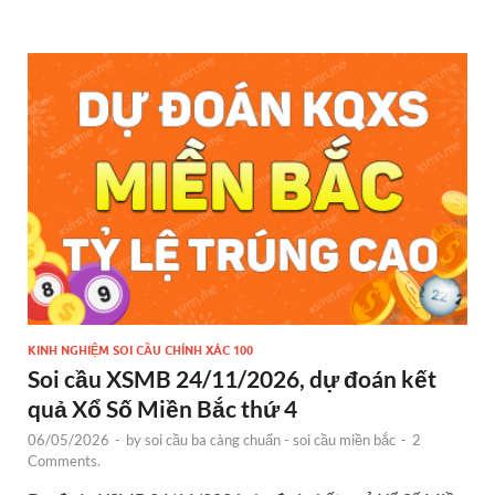
KINH NGHIỆM SOI CẦU CHÍNH XÁC 100
Soi cầu XSMB 24/11/2026, dự đoán kết
quả Xổ Số Miền Bắc thứ 4
06/05/2026
-
by
soi cầu ba càng chuẩn - soi cầu miền bắc
-
2
Comments.