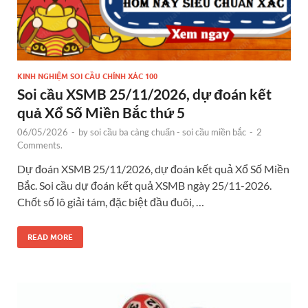
KINH NGHIỆM SOI CẦU CHÍNH XÁC 100
Soi cầu XSMB 25/11/2026, dự đoán kết
quả Xổ Số Miền Bắc thứ 5
06/05/2026
-
by
soi cầu ba càng chuẩn - soi cầu miền bắc
-
2
Comments.
Dự đoán XSMB 25/11/2026, dự đoán kết quả Xổ Số Miền
Bắc. Soi cầu dự đoán kết quả XSMB ngày 25/11-2026.
Chốt số lô giải tám, đặc biệt đầu đuôi, …
READ MORE