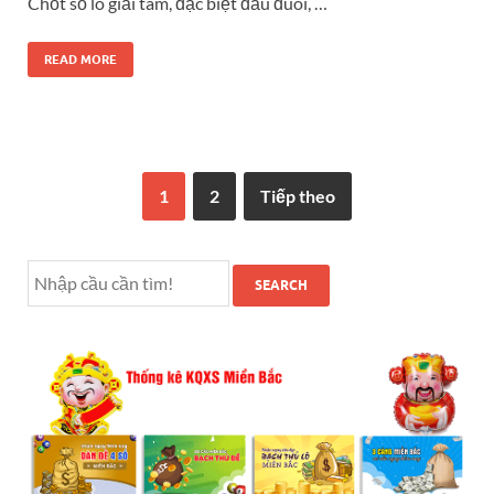
Chốt số lô giải tám, đặc biệt đầu đuôi, …
READ MORE
1
2
Tiếp theo
SEARCH