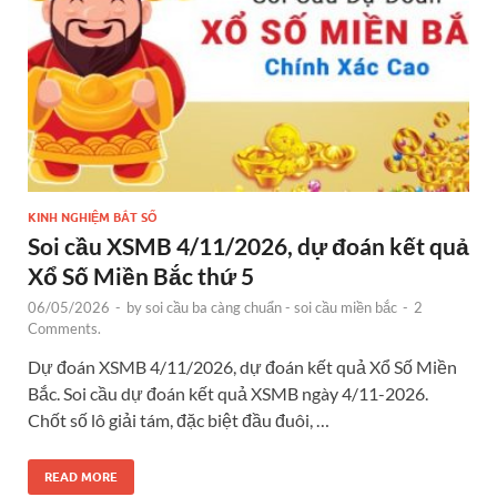
KINH NGHIỆM BẮT SỐ
Soi cầu XSMB 4/11/2026, dự đoán kết quả
Xổ Số Miền Bắc thứ 5
06/05/2026
-
by
soi cầu ba càng chuẩn - soi cầu miền bắc
-
2
Comments.
Dự đoán XSMB 4/11/2026, dự đoán kết quả Xổ Số Miền
Bắc. Soi cầu dự đoán kết quả XSMB ngày 4/11-2026.
Chốt số lô giải tám, đặc biệt đầu đuôi, …
READ MORE