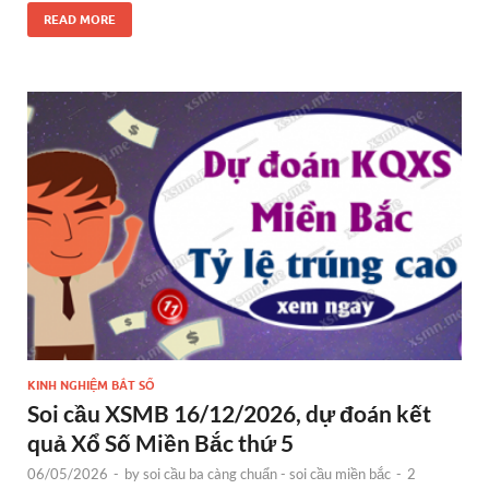
READ MORE
KINH NGHIỆM BẮT SỐ
Soi cầu XSMB 16/12/2026, dự đoán kết
quả Xổ Số Miền Bắc thứ 5
06/05/2026
-
by
soi cầu ba càng chuẩn - soi cầu miền bắc
-
2