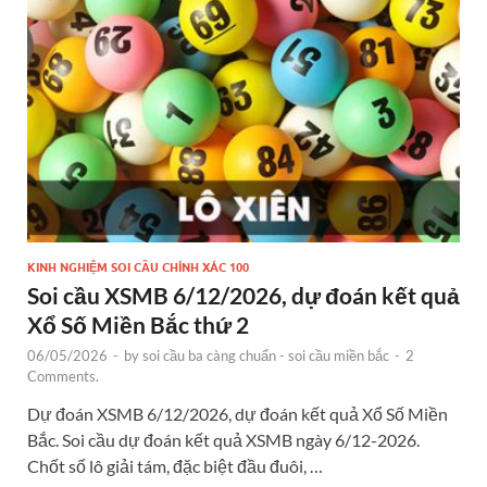
KINH NGHIỆM SOI CẦU CHÍNH XÁC 100
Soi cầu XSMB 6/12/2026, dự đoán kết quả
Xổ Số Miền Bắc thứ 2
06/05/2026
-
by
soi cầu ba càng chuẩn - soi cầu miền bắc
-
2
Comments.
Dự đoán XSMB 6/12/2026, dự đoán kết quả Xổ Số Miền
Bắc. Soi cầu dự đoán kết quả XSMB ngày 6/12-2026.
Chốt số lô giải tám, đặc biệt đầu đuôi, …