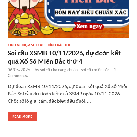
KINH NGHIỆM SOI CẦU CHÍNH XÁC 100
Soi cầu XSMB 10/11/2026, dự đoán kết
quả Xổ Số Miền Bắc thứ 4
06/05/2026
-
by
soi cầu ba càng chuẩn - soi cầu miền bắc
-
2
Comments.
Dự đoán XSMB 10/11/2026, dự đoán kết quả Xổ Số Miền
Bắc. Soi cầu dự đoán kết quả XSMB ngày 10/11-2026.
Chốt số lô giải tám, đặc biệt đầu đuôi, …
READ MORE