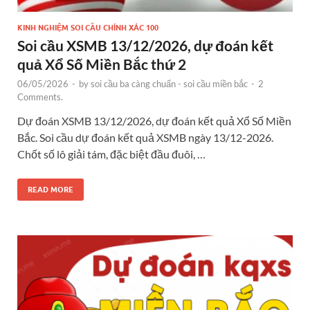
KINH NGHIỆM SOI CẦU CHÍNH XÁC 100
Soi cầu XSMB 13/12/2026, dự đoán kết
quả Xổ Số Miền Bắc thứ 2
06/05/2026
-
by
soi cầu ba càng chuẩn - soi cầu miền bắc
-
2
Comments.
Dự đoán XSMB 13/12/2026, dự đoán kết quả Xổ Số Miền
Bắc. Soi cầu dự đoán kết quả XSMB ngày 13/12-2026.
Chốt số lô giải tám, đặc biệt đầu đuôi, …
READ MORE