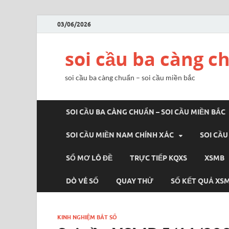
03/06/2026
soi cầu ba càng c
soi cầu ba càng chuẩn – soi cầu miền bắc
SOI CẦU BA CÀNG CHUẨN – SOI CẦU MIỀN BẮC
SOI CẦU MIỀN NAM CHÍNH XÁC
SOI CẦU
SỔ MƠ LÔ ĐỀ
TRỰC TIẾP KQXS
XSMB
DÒ VÉ SỐ
QUAY THỬ
SỐ KẾT QUẢ XS
KINH NGHIỆM BẮT SỐ