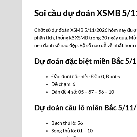
Soi cầu dự đoán XSMB 5/1
Chốt số dự đoán XSMB 5/11/2026 hôm nay được 
phân tích, thống kê XSMB trong 30 ngày qua. M
nên đánh số nào đẹp. Bộ số nào dễ về nhất hôm n
Dự đoán đặc biệt miền Bắc 5/
Đầu đuôi đặc biệt:
Đầu 0, Đuôi 5
Đề chạm:
6
Dàn đề 4 số: 05
– 87 – 56 – 10
Dự đoán cầu lô miền Bắc 5/11
Bạch thủ lô:
56
Song thủ lô:
01 – 10