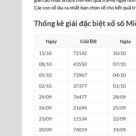
Các con số lâu ra nhất bạn chọn sẽ cho kết quả 
Thống kê giải đặc biệt xổ số M
Ngày
Giải
ĐB
Ngày
11/10
721
42
10/10
08/10
435
50
07/10
05/10
739
67
04/10
02/10
373
77
01/10
29/09
764
77
28/09
26/09
216
94
25/09
23/09
115
34
22/09
20/09
740
19
19/09