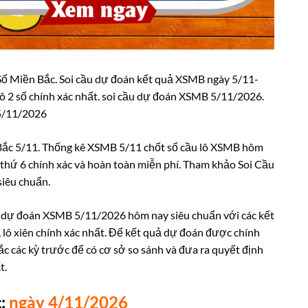
ố Miền Bắc. Soi cầu dự đoán kết quả XSMB ngày 5/11-
 lô 2 số chính xác nhất. soi cầu dự đoán XSMB 5/11/2026.
 5/11/2026
Bắc 5/11. Thống kê XSMB 5/11 chốt số cầu lô XSMB hôm
thứ 6 chính xác và hoàn toàn miễn phí. Tham khảo Soi Cầu
iêu chuẩn.
dự đoán XSMB 5/11/2026 hôm nay siêu chuẩn với các kết
, lô xiên chính xác nhất.
Để kết quả dự đoán được chính
c các kỳ trước để có cơ sở so sánh và đưa ra quyết định
t.
c:
ngày 4/11/2026