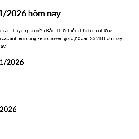
1/2026 hôm nay
các chuyên gia miền Bắc. Thực hiện dựa trên những
ời các anh em cùng xem chuyên gia dự đoán XSMB hôm nay
ay.
11/2026
/2026