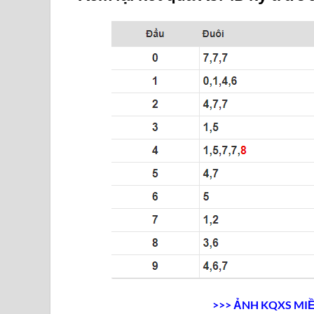
>>> ẢNH KQXS MI