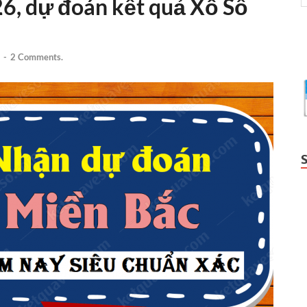
6, dự đoán kết quả Xổ Số
-
2 Comments.