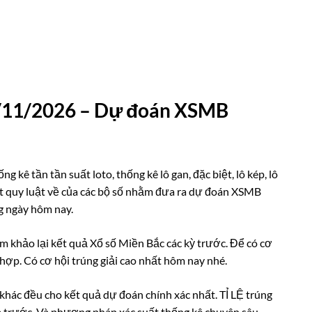
5/11/2026 – Dự đoán XSMB
kê tần tần suất loto, thống kê lô gan, đặc biệt, lô kép, lô
iết quy luật về của các bộ số nhằm đưa ra dự đoán XSMB
g ngày hôm nay.
 khảo lại kết quả Xổ số Miền Bắc các kỳ trước. Để có cơ
hợp. Có cơ hội trúng giải cao nhất hôm nay nhé.
khác đều cho kết quả dự đoán chính xác nhất. TỈ LỆ trúng
m trước. Và phương pháp xác suất thống kê chuyên sâu.