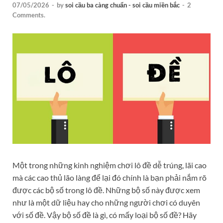
07/05/2026
-
by
soi cầu ba càng chuẩn - soi cầu miền bắc
-
2
Comments.
Một trong những kinh nghiệm chơi lô đề dễ trúng, lãi cao
mà các cao thủ lão làng để lại đó chính là bạn phải nắm rõ
được các bộ số trong lô đề. Những bộ số này được xem
như là một dữ liệu hay cho những người chơi có duyên
với số đề. Vậy bộ số đề là gì, có mấy loại bộ số đề? Hãy