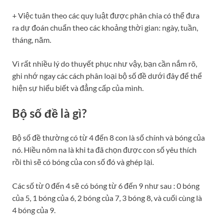
+ Việc tuân theo các quy luật được phân chia có thể đưa
ra dự đoán chuẩn theo các khoảng thời gian: ngày, tuần,
tháng, năm.
Vì rất nhiều lý do thuyết phục như vậy, bạn cần nắm rõ,
ghi nhớ ngay các cách phân loại bộ số đề dưới đây để thể
hiện sự hiểu biết và đẳng cấp của mình.
Bộ số đề là gì?
Bộ số đề thường có từ 4 đến 8 con là số chính và bóng của
nó. Hiều nôm na là khi ta đã chọn được con số yêu thích
rồi thì sẽ có bóng của con số đó và ghép lại.
Các số từ 0 đến 4 sẽ có bóng từ 6 đến 9 như sau : 0 bóng
của 5, 1 bóng của 6, 2 bóng của 7, 3 bóng 8, và cuối cùng là
4 bóng của 9.