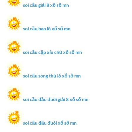
soi cầu giải 8 xổ số mn
soi cầu bao lô xổ số mn
soi cầu cặp xỉu chủ xổ số mn
soi cầu song thủ lô xổ số mn
soi cầu đầu đuôi giải 8 xổ số mn
soi cầu đầu đuôi xổ số mn