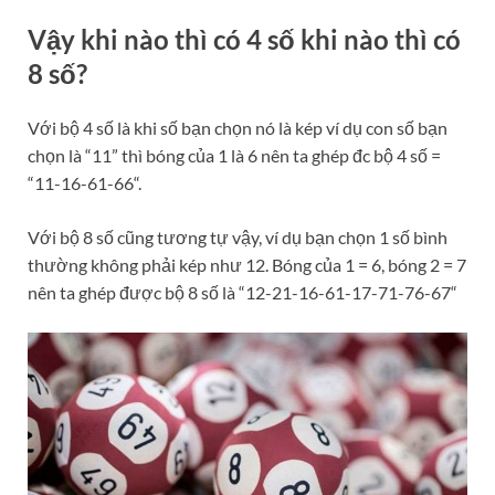
Vậy khi nào thì có 4 số khi nào thì có
8 số?
Với bộ 4 số là khi số bạn chọn nó là kép ví dụ con số bạn
chọn là “11” thì bóng của 1 là 6 nên ta ghép đc bộ 4 số =
“11-16-61-66“.
Với bộ 8 số cũng tương tự vậy, ví dụ bạn chọn 1 số bình
thường không phải kép như 12. Bóng của 1 = 6, bóng 2 = 7
nên ta ghép được bộ 8 số là “12-21-16-61-17-71-76-67“