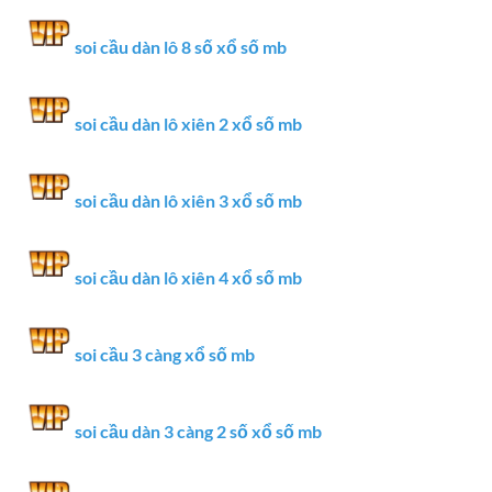
soi cầu dàn lô 8 số xổ số mb
soi cầu dàn lô xiên 2 xổ số mb
soi cầu dàn lô xiên 3 xổ số mb
soi cầu dàn lô xiên 4 xổ số mb
soi cầu 3 càng xổ số mb
soi cầu dàn 3 càng 2 số xổ số mb