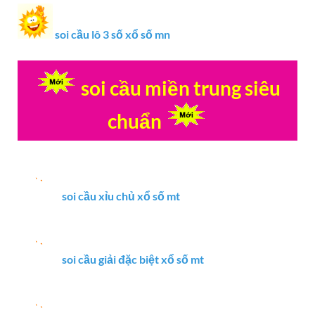
soi cầu lô 3 số xổ số mn
soi cầu miền trung siêu
chuẩn
soi cầu xỉu chủ xổ số mt
soi cầu giải đặc biệt xổ số mt