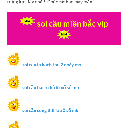
trúng lớn đấy nhé!!! Chúc các bạn may mắn.
soi cầu miền bắc víp
soi cầu lo bạch thủ 2 nháy mb
soi cầu bạch thủ lô xổ số mb
soi cầu song thủ lô xổ số mb