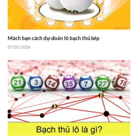
Mách bạn cách dự đoán lô bạch thủ kép
07/05/2026