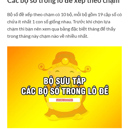
Các bộ số trong lô đề xếp theo chạm
Bộ số đề xếp theo chạm có 10 bộ, mỗi bộ gồm 19 cặp số có
chứa ít nhất 1 con số giống nhau. Trước khi chọn lựa
chạm thì bạn nên xem qua bảng đặc biệt tháng để thấy
trong tháng này chạm nào về nhiều nhất.