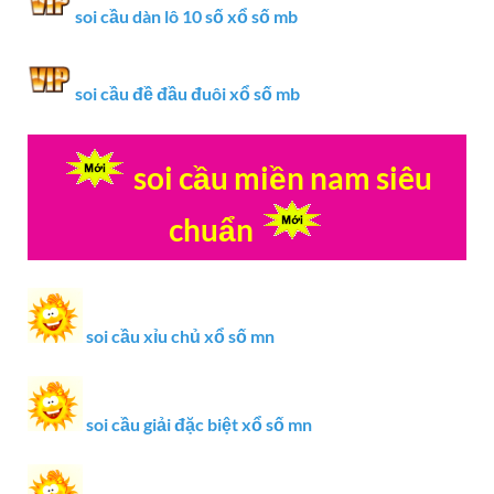
soi cầu dàn lô 10 số xổ số mb
soi cầu đề đầu đuôi xổ số mb
soi cầu miền nam siêu
chuẩn
soi cầu xỉu chủ xổ số mn
soi cầu giải đặc biệt xổ số mn