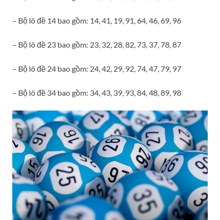
– Bộ lô đề 14 bao gồm: 14, 41, 19, 91, 64, 46, 69, 96
– Bộ lô đề 23 bao gồm: 23, 32, 28, 82, 73, 37, 78, 87
– Bộ lô đề 24 bao gồm: 24, 42, 29, 92, 74, 47, 79, 97
– Bộ lô đề 34 bao gồm: 34, 43, 39, 93, 84, 48, 89, 98