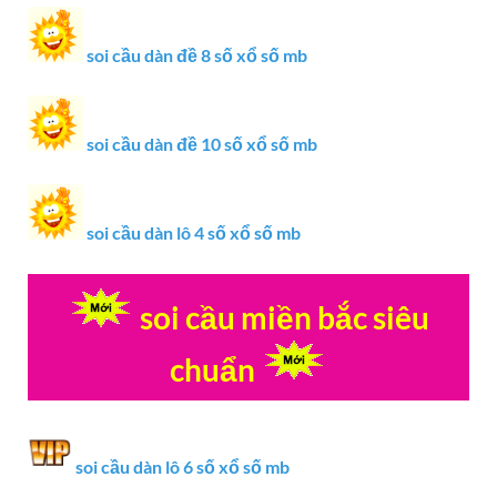
soi cầu dàn đề 8 số xổ số mb
soi cầu dàn đề 10 số xổ số mb
soi cầu dàn lô 4 số xổ số mb
soi cầu miền bắc siêu
chuẩn
soi cầu dàn lô 6 số xổ số mb