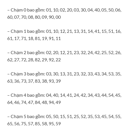
– Chạm 0 bao gồm: 01, 10, 02, 20, 03, 30, 04, 40, 05, 50, 06,
60, 07, 70, 08, 80, 09, 90, 00
– Chạm 1 bao gồm: 01, 10, 12, 21, 13, 31, 14, 41, 15, 51, 16,
61, 17, 71, 18, 81, 19, 91, 11
– Chạm 2 bao gồm: 02, 20, 12, 21, 23, 32, 24, 42, 25, 52, 26,
62, 27, 72, 28, 82, 29, 92, 22
– Chạm 3 bao gồm: 03, 30, 13, 31, 23, 32, 33, 43, 34, 53, 35,
63, 36, 73, 37, 83, 38, 93, 39
– Chạm 4 bao gồm: 04, 40, 14, 41, 24, 42, 34, 43, 44, 54, 45,
64, 46, 74, 47, 84, 48, 94, 49
– Chạm 5 bao gồm: 05, 50, 15, 51, 25, 52, 35, 53, 45, 54, 55,
65, 56, 75, 57, 85, 58, 95, 59