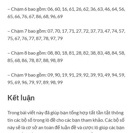
– Chạm 6 bao gồm: 06, 60, 16, 61, 26, 62, 36, 63, 46, 64, 56,
65, 66, 76, 67, 86, 68, 96, 69
– Chạm 7 bao gồm: 07, 70, 17, 71, 27, 72, 37, 73, 47, 74, 57,
75, 67, 76, 77, 87, 78, 97, 79
– Chạm 8 bao gồm: 08, 80, 18, 81, 28, 82, 38, 83, 48, 84, 58,
85, 68, 86, 78, 87, 88, 98, 89
– Chạm 9 bao gồm: 09, 90, 19, 91, 29, 92, 39, 93, 49, 94, 59,
95, 69, 96, 79, 97, 89, 98, 99
Kết luận
Trong bài viết này đã giúp bạn tổng hợp tất tần tật thông
tin các bộ số trong lô đề cho các bạn tham khảo. Các bộ số
này sẽ là cơ sở an toàn để luận đề và cược lô giúp các bạn