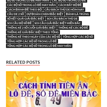
BỘ SỐ TRONG LÔ ĐỀ MAY MẮN
CÁC BỘ SỐ TRONG LÔ ĐỀ
CÁC BỘ SỐ TRONG LÔ ĐỀ MAY MẮN
CÁCH BẮT BỘ ĐỀ
CÁCH ĐÁNH ĐỀ THEO BỘ
CẦU BẠCH THỦ DE HÔM NAY
CẦU DE 2 SỐ
DỰ ĐOÁN CHẠM ĐẶC BIỆT
ĐÁNH LÀ TRÚNG
SỐ KẾT QUẢ GIẢI ĐẶC BIỆT
SOI CẦU BẠCH THỦ DE
SOI CẦU BỘ SỐ ĐỀ
SOI CẦU GIẢI ĐẶC BIỆT MIỀN BẮC
THỐNG KÊ 2 SỐ CUỐI GIẢI ĐẶC BIỆT
THỐNG KÊ CÁC BỘ ĐỀ
THỐNG KÊ GIẢI ĐẶC BIỆT THEO TỔNG
THỐNG KÊ THEO NGÀY CỦA CÁC BỘ SỐ
TỔNG HỢP CÁC BỘ SỐ
TỔNG HỢP CÁC BỘ SỐ TRONG LÔ ĐỀ
TỔNG HỢP CÁC BỘ SỐ TRONG LÔ ĐỀ MAY MẮN
RELATED POSTS