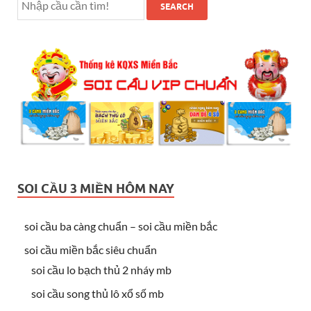
SEARCH
SOI CẦU 3 MIỀN HÔM NAY
soi cầu ba càng chuẩn – soi cầu miền bắc
soi cầu miền bắc siêu chuẩn
soi cầu lo bạch thủ 2 nháy mb
soi cầu song thủ lô xổ số mb