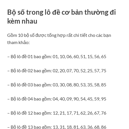
Bộ số trong lô đề cơ bản thường đi
kèm nhau
Gồm 10 bộ số được tổng hợp rất chi tiết cho các bạn
tham khảo:
– Bộ lô đề 01 bao gồm: 01, 10, 06, 60, 51, 15, 56, 65
– Bộ lô đề 02 bao gồm: 02, 20, 07, 70, 52, 25, 57, 75
– Bộ lô đề 03 bao gồm: 03, 30, 08, 80, 53, 35, 58, 85
– Bộ lô đề 04 bao gồm: 04, 40, 09, 90, 54, 45, 59, 95
– Bộ lô đề 12 bao gồm: 12, 21, 17, 71, 62, 26, 67, 76
– Bộ lô đề 13 bao gồm: 13, 31, 18, 81, 63, 36, 68, 86