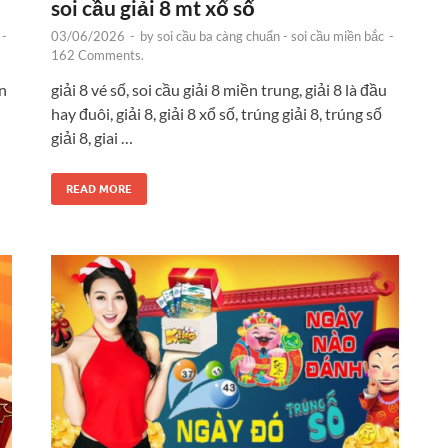
soi cầu giải 8 mt xổ số
-
03/06/2026
-
by
soi cầu ba càng chuẩn - soi cầu miền bắc
-
162 Comments.
ền
giải 8 vé số, soi cầu giải 8 miền trung, giải 8 là đầu
hay đuôi, giải 8, giải 8 xổ số, trúng giải 8, trúng số
giải 8, giai …
READ MORE