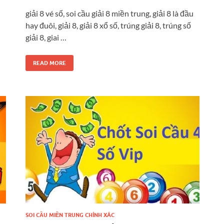
giải 8 vé số, soi cầu giải 8 miền trung, giải 8 là đầu
hay đuôi, giải 8, giải 8 xổ số, trúng giải 8, trúng số
giải 8, giai …
READ MORE
SOI CẦU MIỀN TRUNG CHÍNH XÁC