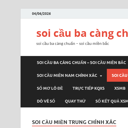
04/06/2026
soi cầu ba càng c
soi cầu ba càng chuẩn – soi cầu miền bắc
SOI CẦU BA CÀNG CHUẨN – SOI CẦU MIỀN BẮC
SOI CẦU MIỀN NAM CHÍNH XÁC
SOI CẦU
SỔ MƠ LÔ ĐỀ
TRỰC TIẾP KQXS
XSMB
DÒ VÉ SỐ
QUAY THỬ
SỐ KẾT QUẢ XS
SOI CẦU MIỀN TRUNG CHÍNH XÁC