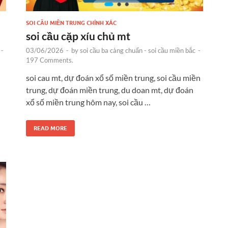
SOI CẦU MIỀN TRUNG CHÍNH XÁC
soi cầu cặp xíu chủ mt
-
03/06/2026
-
by
soi cầu ba càng chuẩn - soi cầu miền bắc
-
197 Comments.
soi cau mt, dự đoán xổ số miền trung, soi cầu miền
trung, dự đoán miền trung, du doan mt, dự đoán
xổ số miền trung hôm nay, soi cầu …
READ MORE