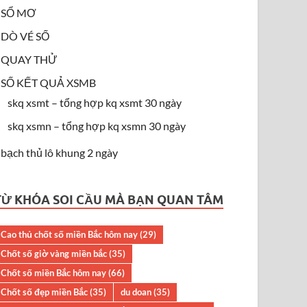
SỔ MƠ
DÒ VÉ SỐ
QUAY THỬ
SỐ KẾT QUẢ XSMB
skq xsmt – tổng hợp kq xsmt 30 ngày
skq xsmn – tổng hợp kq xsmn 30 ngày
bạch thủ lô khung 2 ngày
TỪ KHÓA SOI CẦU MÀ BẠN QUAN TÂM
Cao thủ chốt số miền Bắc hôm nay
(29)
Chốt số giờ vàng miền bắc
(35)
Chốt số miền Bắc hôm nay
(66)
Chốt số đẹp miền Bắc
(35)
du doan
(35)