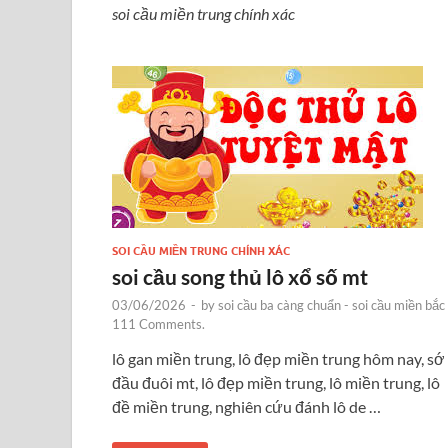
soi cầu miền trung chính xác
SOI CẦU MIỀN TRUNG CHÍNH XÁC
soi cầu song thủ lô xổ số mt
03/06/2026
-
by
soi cầu ba càng chuẩn - soi cầu miền bắc
111 Comments.
lô gan miền trung, lô đẹp miền trung hôm nay, sớ
đầu đuôi mt, lô đẹp miền trung, lô miền trung, lô
đề miền trung, nghiên cứu đánh lô de …