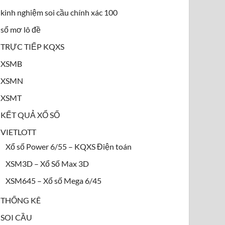
kinh nghiệm soi cầu chính xác 100
sổ mơ lô đề
TRỰC TIẾP KQXS
XSMB
XSMN
XSMT
KẾT QUẢ XỔ SỐ
VIETLOTT
Xổ số Power 6/55 – KQXS Điện toán
XSM3D – Xổ Số Max 3D
XSM645 – Xổ số Mega 6/45
THỐNG KÊ
SOI CẦU