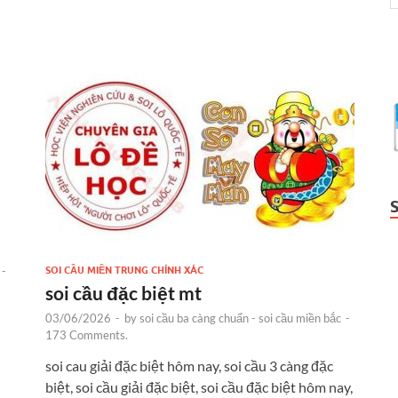
-
SOI CẦU MIỀN TRUNG CHÍNH XÁC
soi cầu đặc biệt mt
03/06/2026
-
by
soi cầu ba càng chuẩn - soi cầu miền bắc
-
173 Comments.
soi cau giải đặc biệt hôm nay, soi cầu 3 càng đặc
biệt, soi cầu giải đặc biệt, soi cầu đặc biệt hôm nay,