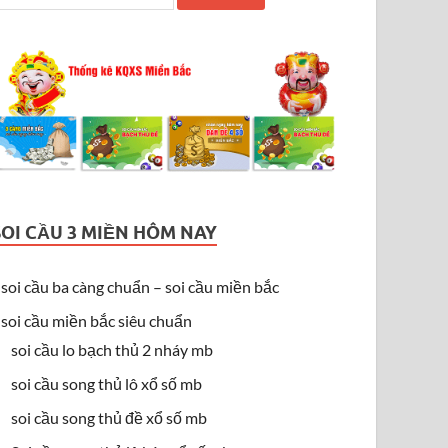
SOI CẦU 3 MIỀN HÔM NAY
soi cầu ba càng chuẩn – soi cầu miền bắc
soi cầu miền bắc siêu chuẩn
soi cầu lo bạch thủ 2 nháy mb
soi cầu song thủ lô xổ số mb
soi cầu song thủ đề xổ số mb