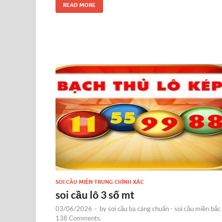
READ MORE
SOI CẦU MIỀN TRUNG CHÍNH XÁC
soi cầu lô 3 số mt
03/06/2026
-
by
soi cầu ba càng chuẩn - soi cầu miền bắc
138 Comments.