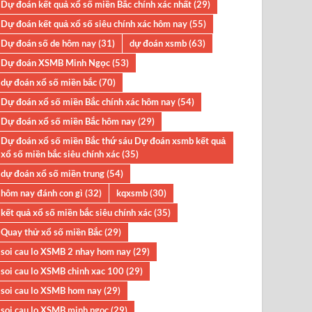
Dự đoán kết quả xổ số miền Bắc chính xác nhất
(29)
Dự đoán kết quả xổ số siêu chính xác hôm nay
(55)
Dự đoán số de hôm nay
(31)
dự đoán xsmb
(63)
Dự đoán XSMB Minh Ngọc
(53)
dự đoán xổ số miền bắc
(70)
Dự đoán xổ số miền Bắc chính xác hôm nay
(54)
Dự đoán xổ số miền Bắc hôm nay
(29)
Dự đoán xổ số miền Bắc thứ sáu Dự đoán xsmb kết quả
xổ số miền bắc siêu chính xác
(35)
dự đoán xổ số miền trung
(54)
hôm nay đánh con gì
(32)
kqxsmb
(30)
kết quả xổ số miền bắc siêu chính xác
(35)
Quay thử xổ số miền Bắc
(29)
soi cau lo XSMB 2 nhay hom nay
(29)
soi cau lo XSMB chinh xac 100
(29)
soi cau lo XSMB hom nay
(29)
soi cau lo XSMB minh ngoc
(29)