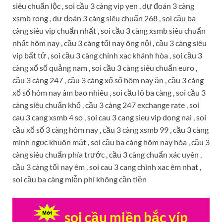
siêu chuẩn lộc , soi cầu 3 càng vip yen , dự đoán 3 càng
xsmb rong , dự đoán 3 càng siêu chuẩn 268 , soi cầu ba
càng siêu vip chuẩn nhất , soi cầu 3 càng xsmb siêu chuẩn
nhất hôm nay , cầu 3 càng tối nay ông nội , cầu 3 càng siêu
vip bất tử , soi cầu 3 càng chinh xac khánh hòa , soi cầu 3
càng xổ số quảng nam , soi cầu 3 càng siêu chuẩn euro ,
cầu 3 càng 247 , cầu 3 càng xổ số hôm nay ăn , cầu 3 càng
xổ số hôm nay âm bao nhiêu , soi cầu lô ba càng , soi cầu 3
càng siêu chuẩn khổ , cầu 3 càng 247 exchange rate , soi
cau 3 cang xsmb 4 so , soi cau 3 cang sieu vip dong nai , soi
cầu xổ số 3 càng hôm nay , cầu 3 càng xsmb 99 , cầu 3 càng
minh ngọc khuôn mặt , soi cầu ba càng hôm nay hòa , cầu 3
càng siêu chuẩn phía trước , cầu 3 càng chuẩn xác uyên ,
cầu 3 càng tối nay êm , soi cau 3 cang chinh xac êm nhat ,
soi cầu ba càng miễn phí không cần tiền
soi cầu miền bắc víp