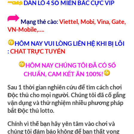
DÀN LÔ 4 SỐ MIỀN BẮC CỰC VIP
Mạng thẻ cào:
Viettel, Mobi, Vina, Gate,
VN-Mobile,….
HÔM NAY VUI LÒNG LIÊN HỆ KHI BỊ LỖI
:
CHAT TRỰC TUYẾN
HÔM NAY CHÚNG TÔI ĐÃ CÓ SỐ
CHUẨN, CAM KẾT ĂN 100%!
Sau 1 thời gian nghiên cứu để tìm cách chơi
Độc thủ cho mọi người.
Chúng tôi đã cố gắng
vận dụng và thử nghiệm nhiều phương pháp
bắt Độc thủ lotto.
Chính vì thế bạn hãy yên tâm vào chơi và
chúng tôi đảm bảo không để bạn thất vọng