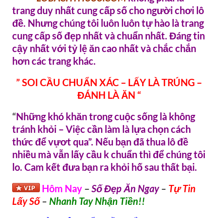
trang duy nhất cung cấp số cho người chơi lô
đề. Nhưng chúng tôi luôn luôn tự hào là trang
cung cấp số đẹp nhất và chuẩn nhất. Đáng tin
cậy nhất với tỷ lệ ăn cao nhất và chắc chắn
hơn các trang khác.
” SOI CẦU CHUẨN XÁC – LẤY LÀ TRÚNG –
ĐÁNH LÀ ĂN “
“
Những khó khăn trong cuộc sống là không
tránh khỏi – Việc cần làm là lựa chọn cách
thức để vựơt qua”. Nếu bạn đã thua lô đề
nhiều mà vẫn lấy cầu k chuẩn thì để chúng tôi
lo. Cam kết đưa bạn ra khỏi hố sau thất bại.
Hôm Nay
–
Số Đẹp Ăn Ngay
–
Tự Tin
Lấy Số
–
Nhanh Tay Nhận Tiền!!