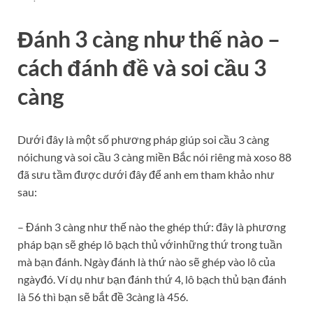
Đánh 3 càng như thế nào –
cách đánh đề và soi cầu 3
càng
Dưới đây là một số phương pháp giúp soi cầu 3 càng
nóichung và soi cầu 3 càng miền Bắc nói riêng mà xoso 88
đã sưu tầm được dưới đây để anh em tham khảo như
sau:
– Đánh 3 càng như thế nào the ghép thứ: đây là phương
pháp bạn sẽ ghép lô bạch thủ vớinhững thứ trong tuần
mà bạn đánh. Ngày đánh là thứ nào sẽ ghép vào lô của
ngàyđó. Ví dụ như bạn đánh thứ 4, lô bạch thủ bạn đánh
là 56 thì bạn sẽ bắt đề 3càng là 456.