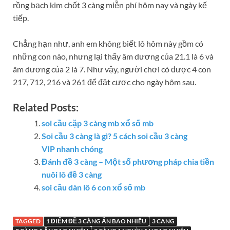
rồng bạch kim chốt 3 càng miễn phí hôm nay và ngày kế
tiếp.
Chẳng hạn như, anh em không biết lô hôm này gồm có
những con nào, nhưng lại thấy âm dương của 21.1 là 6 và
âm dương của 2 là 7. Như vậy, người chơi có được 4 con
217, 712, 216 và 261 để đặt cược cho ngày hôm sau.
Related Posts:
soi cầu cặp 3 càng mb xổ số mb
Soi cầu 3 càng là gì? 5 cách soi cầu 3 càng
VIP nhanh chóng
Đánh đề 3 càng – Một số phương pháp chia tiền
nuôi lô đề 3 càng
soi cầu dàn lô 6 con xổ số mb
TAGGED
1 ĐIỂM ĐỀ 3 CÀNG ĂN BAO NHIÊU
3 CANG