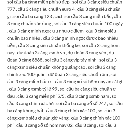
soi cầu ba càng miễn phí số đẹp , soi cầu 3 càng siêu chuẩn
777 , cầu 3 càng siêu chuẩn euro 4 , cầu 3 càng siêu chuẩn
gì , soi cầu ba càng 123 , cách soi cầu 3 càng miền bắc , cầu
3 càng chuẩn xác rồng , soi cầu 3 càng siêu chuẩn 100 ngày
, cầu 3 càng minh ngọc ưu nhược điểm , cầu 3 càng siêu
chuẩn bao nhiêu , cầu 3 càng minh ngọc được bao nhiêu
tiền , cầu 3 càng siêu chuẩn thống kê , soi cầu 3 càng hôm
nay , dự đoán 3 càng xsmb vn , dự đoán 3 càng yên , dự
đoán 3 càng 8888 , soi cầu 3 càng vip tây ninh , soi cầu 3
càng xsmb siêu chuẩn không quảng cáo , soi cầu 3 càng
chính xác 100 quân , dự đoán 3 càng siêu chuẩn âm , soi
cầu 3 càng miền bắc ưi , cầu 3 càng xổ số hôm nay ăn cái gì
, cầu 3 càng xsmb tỷ lệ 99 , soi cầu ba càng siêu chuẩn ơ
đâu , cầu 3 càng miễn phí 5/5 , cầu 3 càng xsmb nam , soi
cầu 3 càng chính xác 56 , soi cầu ba càng xổ số 247 , soi cầu
ba càng khung bất , cầu 3 càng chính xác 100 , soi cầu 3
càng xsmb siêu chuẩn giờ vàng , cầu 3 càng chính xác 100
phí , cầu 3 càng xổ số hôm nay 02 , cầu 3 càng , soi cầu 3