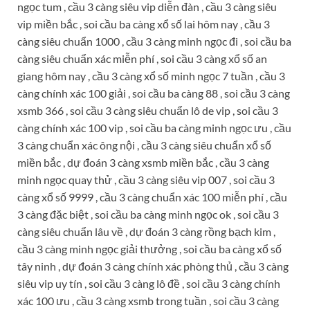
ngọc tum , cầu 3 càng siêu vip diễn đàn , cầu 3 càng siêu
vip miền bắc , soi cầu ba càng xổ số lai hôm nay , cầu 3
càng siêu chuẩn 1000 , cầu 3 càng minh ngọc đi , soi cầu ba
càng siêu chuẩn xác miễn phí , soi cầu 3 càng xổ số an
giang hôm nay , cầu 3 càng xổ số minh ngọc 7 tuần , cầu 3
càng chính xác 100 giải , soi cầu ba càng 88 , soi cầu 3 càng
xsmb 366 , soi cầu 3 càng siêu chuẩn lô de vip , soi cầu 3
càng chính xác 100 vip , soi cầu ba càng minh ngọc ưu , cầu
3 càng chuẩn xác ông nội , cầu 3 càng siêu chuẩn xổ số
miền bắc , dự đoán 3 càng xsmb miền bắc , cầu 3 càng
minh ngọc quay thử , cầu 3 càng siêu vip 007 , soi cầu 3
càng xổ số 9999 , cầu 3 càng chuẩn xác 100 miễn phí , cầu
3 càng đặc biệt , soi cầu ba càng minh ngọc ok , soi cầu 3
càng siêu chuẩn lâu về , dự đoán 3 càng rồng bạch kim ,
cầu 3 càng minh ngọc giải thưởng , soi cầu ba càng xổ số
tây ninh , dự đoán 3 càng chính xác phòng thủ , cầu 3 càng
siêu vip uy tín , soi cầu 3 càng lô đề , soi cầu 3 càng chính
xác 100 ưu , cầu 3 càng xsmb trong tuần , soi cầu 3 càng