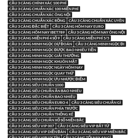
CẦU 3 CÀNG CHÍNH XÁC 100 PHÍ
CẦU 3 CÀNG CHUẨN XÁC 100 MIỄN PHÍ
CẦU 3 CÀNG CHUẨN XÁC ÔNG NỘI
CẦU 3 CÀNG CHUẨN XÁC RỒNG
CẦU 3 CÀNG CHUẨN XÁC UYÊN
CẦU 3 CÀNG ĐẶC BIỆT
CẦU 3 CÀNG HÔM NAY EURO
CẦU 3 CÀNG HÔM NAY IBET789
CẦU 3 CÀNG HÔM NAY ÔNG NỘI
CẦU 3 CÀNG MIỄN PHÍ 4 SỐ 9
CẦU 3 CÀNG MIỄN PHÍ 5/5
CẦU 3 CÀNG MINH NGỌC DỰ ĐOÁN
CẦU 3 CÀNG MINH NGỌC ĐI
CẦU 3 CÀNG MINH NGỌC ĐƯỢC BAO NHIÊU TIỀN
CẦU 3 CÀNG MINH NGỌC GIẢI THƯỞNG
CẦU 3 CÀNG MINH NGỌC KHUÔN MẶT
CẦU 3 CÀNG MINH NGỌC NGÀY HÔM NAY
CẦU 3 CÀNG MINH NGỌC QUAY THỬ
CẦU 3 CÀNG MINH NGỌC ƯU NHƯỢC ĐIỂM
CẦU 3 CÀNG SIÊU CHUẨN 1000
CẦU 3 CÀNG SIÊU CHUẨN ĂN BAO NHIÊU
CẦU 3 CÀNG SIÊU CHUẨN BAO NHIÊU
CẦU 3 CÀNG SIÊU CHUẨN EURO 4
CẦU 3 CÀNG SIÊU CHUẨN GÌ
CẦU 3 CÀNG SIÊU CHUẨN PHÍA TRƯỚC
CẦU 3 CÀNG SIÊU CHUẨN THỐNG KÊ
CẦU 3 CÀNG SIÊU CHUẨN XỔ SỐ MIỀN BẮC
CẦU 3 CÀNG SIÊU VIP 007
CẦU 3 CÀNG SIÊU VIP BẤT TỬ
CẦU 3 CÀNG SIÊU VIP DIỄN ĐÀN
CẦU 3 CÀNG SIÊU VIP MIỀN BẮC
CẦU 3 CÀNG SIÊU VIP UY TÍN
CẦU 3 CÀNG TỐI NAY AN GÌ