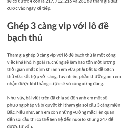
sẽ có được 4 con là 217, 712, 216 và 261 để tham gia đặt
cược vào ngày kế tiếp.
Ghép 3 càng vip với lô đề
bạch thủ
Tham gia ghép 3 càng vip với lô đề bạch thủ là một công
việc khá khó. Ngoài ra, chúng sẽ làm hao tốn một lượng
thời gian nhất định khi anh em vừa phải bắt lô đề bạch
thủ vừa kết hợp với càng. Tuy nhiên, phần thưởng anh em
nhận được khi thắng cược sẽ vô cùng xứng đáng.
Như vậy, bài viết trên đã chia sẻ đến anh em một số
phương pháp và bí quyết khi tham gia soi cầu 3 càng miền
Bắc. Nếu như, anh em còn những vướng mắc liên quan
đến soi cầu thì có thể liên hệ đến nuoi lo khung 247 để
được tư vấn.