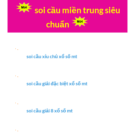
soi cầu miền trung siêu
chuẩn
soi cầu xỉu chủ xổ số mt
soi cầu giải đặc biệt xổ số mt
soi cầu giải 8 xổ số mt