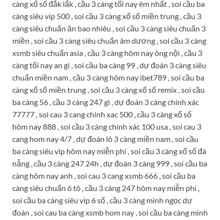
càng xổ số đắk lắk , cầu 3 càng tối nay êm nhất , soi cầu ba
càng siêu vip 500 , soi cầu 3 càng xổ số miền trung , cầu 3
càng siêu chuẩn ăn bao nhiêu , soi cầu 3 càng siêu chuẩn 3
miền , soi cầu 3 càng siêu chuẩn âm dương , soi cầu 3 càng
xsmb siêu chuẩn asia , cầu 3 càng hôm nay ông nội , cầu 3
càng tối nay an gì , soi cầu ba càng 99 , dự đoán 3 càng siêu
chuẩn miền nam , cầu 3 càng hôm nay ibet789 , soi cầu ba
càng xổ số miền trung , soi cầu 3 càng xổ số remix , soi cầu
ba càng 56 , cầu 3 càng 247 gì , dự đoán 3 càng chính xác
77777 , soi cau 3 cang chinh xac 500 , cầu 3 càng xổ số
hôm nay 888 , soi cầu 3 càng chính xác 100 usa , soi cau 3
cang hom nay 4/7 , dự đoán lô 3 càng miền nam , soi cầu
ba càng siêu vip hôm nay miễn phí , soi cầu 3 càng xổ số đà
nẵng , cầu 3 càng 247 24h , dự đoán 3 càng 999 , soi cầu ba
càng hôm nay anh , soi cau 3 cang xsmb 666 , soi cầu ba
càng siêu chuẩn ô tô , cầu 3 càng 247 hôm nay miễn phí ,
soi cầu ba càng siêu vip 6 số , cầu 3 càng minh ngọc dự
đoán , soi cau ba càng xsmb hom nay , soi cầu ba càng minh