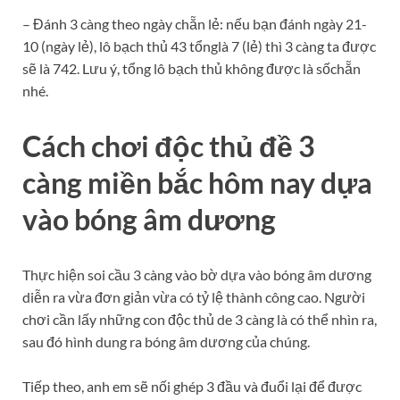
– Đánh 3 càng theo ngày chẵn lẻ: nếu bạn đánh ngày 21-
10 (ngày lẻ), lô bạch thủ 43 tổnglà 7 (lẻ) thì 3 càng ta được
sẽ là 742. Lưu ý, tổng lô bạch thủ không được là sốchẵn
nhé.
Cách chơi độc thủ đề 3
càng miền bắc hôm nay dựa
vào bóng âm dương
Thực hiện soi cầu 3 càng vào bờ dựa vào bóng âm dương
diễn ra vừa đơn giản vừa có tỷ lệ thành công cao. Người
chơi cần lấy những con độc thủ de 3 càng là có thể nhìn ra,
sau đó hình dung ra bóng âm dương của chúng.
Tiếp theo, anh em sẽ nối ghép 3 đầu và đuổi lại để được