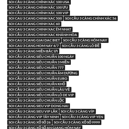
SOI CẦU 3 CÀNG CHÍNH XÁC 100 USA
SOI CẦU 3 CÀNG CHÍNH XÁC 100 ƯU
SOI CẦU 3 CÀNG CHÍNH XÁC 100 VIP
SOI CAU 3 CANG CHINH XAC 500
SOI CẦU 3 CÀNG CHÍNH XÁC 56
SOI CAU 3 CANG CHINH XAC 60
SOI CAU 3 CANG CHINH XAC ÊM NHAT
SOI CẦU 3 CÀNG CHINH XAC KHÁNH HÒA
SOI CAU 3 CANG GIAI DAC BIET
SOI CẦU 3 CÀNG HÔM NAY
SOI CAU 3 CANG HOM NAY 4/7
SOI CẦU 3 CÀNG LÔ ĐỀ
SOI CẦU 3 CÀNG MIỀN BẮC ƯI
SOI CẦU 3 CÀNG SIÊU CHUẨN 100 NGÀY
SOI CẦU 3 CÀNG SIÊU CHUẨN 3 MIỀN
SOI CẦU 3 CÀNG SIÊU CHUẨN 777
SOI CẦU 3 CÀNG SIÊU CHUẨN ÂM DƯƠNG
SOI CẦU 3 CÀNG SIÊU CHUẨN EURO
SOI CẦU 3 CÀNG SIÊU CHUẨN KHỔ
SOI CẦU 3 CÀNG SIÊU CHUẨN LÂU VỀ
SOI CẦU 3 CÀNG SIÊU CHUẨN LÔ DE VIP
SOI CẦU 3 CÀNG SIÊU CHUẨN LỘC
SOI CAU 3 CANG SIEU VIP DONG NAI
SOI CẦU 3 CÀNG SIEU VIP LẮK
SOI CẦU 3 CÀNG VÍP
SOI CẦU 3 CÀNG VIP TÂY NINH
SOI CẦU 3 CÀNG VIP YEN
SOI CẦU 3 CÀNG XỔ SỐ 26
SOI CẦU 3 CÀNG XỔ SỐ 9999
SOI CẦU 3 CÀNG XỔ SỐ AN GIANG HÔM NAY