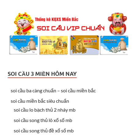
SOI CẦU 3 MIỀN HÔM NAY
soi cầu ba càng chuẩn – soi cầu miền bắc
soi cầu miền bắc siêu chuẩn
soi cầu lo bạch thủ 2 nháy mb
soi cầu song thủ lô xổ số mb
soi cầu song thủ đề xổ số mb