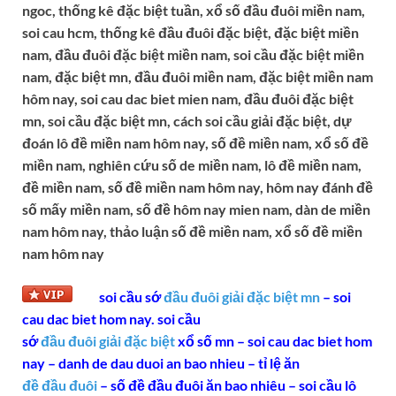
ngoc, thống kê đặc biệt tuần, xổ số đầu đuôi miền nam,
soi cau hcm, thống kê đầu đuôi đặc biệt, đặc biệt miền
nam, đầu đuôi đặc biệt miền nam, soi cầu đặc biệt miền
nam, đặc biệt mn, đầu đuôi miền nam, đặc biệt miền nam
hôm nay, soi cau dac biet mien nam, đầu đuôi đặc biệt
mn, soi cầu đặc biệt mn, cách soi cầu giải đặc biệt, dự
đoán lô đề miền nam hôm nay, số đề miền nam, xổ số đề
miền nam, nghiên cứu số de miền nam, lô đề miền nam,
đề miền nam, số đề miền nam hôm nay, hôm nay đánh đề
số mấy miền nam, số đề hôm nay mien nam, dàn de miền
nam hôm nay, thảo luận số đề miền nam, xổ số đề miền
nam hôm nay
soi cầu sớ
đầu đuôi giải đặc biệt mn
– soi
cau dac biet hom nay. soi cầu
sớ
đầu đuôi giải đặc biệt
xổ số mn – soi cau dac biet hom
nay – danh de dau duoi an bao nhieu – tỉ lệ ăn
đề đầu đuôi
– số đề đầu đuôi ăn bao nhiêu – soi cầu lô