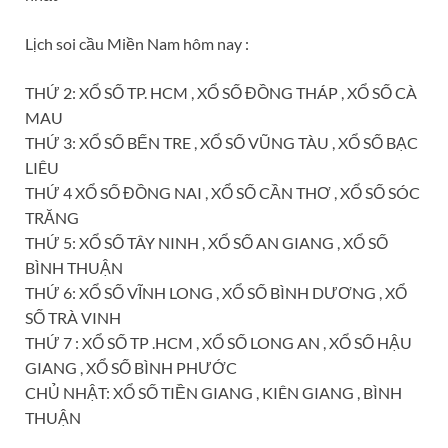
Lịch soi cầu Miền Nam hôm nay :
THỨ 2: XỔ SỐ TP. HCM , XỔ SỐ ĐỒNG THÁP , XỔ SỐ CÀ
MAU
THỨ 3: XỔ SỐ BẾN TRE , XỔ SỐ VŨNG TÀU , XỔ SỐ BẠC
LIÊU
THỨ 4 XỔ SỐ ĐỒNG NAI , XỔ SỐ CẦN THƠ , XỔ SỐ SÓC
TRĂNG
THỨ 5: XỔ SỐ TÂY NINH , XỔ SỐ AN GIANG , XỔ SỐ
BÌNH THUẬN
THỨ 6: XỔ SỐ VĨNH LONG , XỔ SỐ BÌNH DƯƠNG , XỔ
SỐ TRÀ VINH
THỨ 7 : XỔ SỐ TP .HCM , XỔ SỐ LONG AN , XỔ SỐ HẬU
GIANG , XỔ SỐ BÌNH PHƯỚC
CHỦ NHẬT: XỔ SỐ TIỀN GIANG , KIÊN GIANG , BÌNH
THUẬN