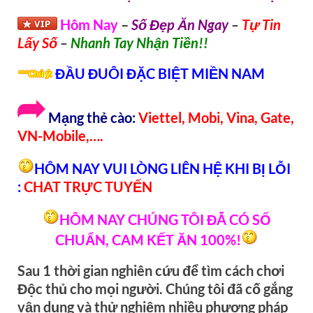
Hôm Nay
–
Số Đẹp Ăn Ngay
–
Tự Tin
Lấy Số
–
Nhanh Tay Nhận Tiền!!
ĐẦU ĐUÔI ĐẶC BIỆT MIỀN NAM
Mạng thẻ cào:
Viettel, Mobi, Vina, Gate,
VN-Mobile,….
HÔM NAY VUI LÒNG LIÊN HỆ KHI BỊ LỖI
:
CHAT TRỰC TUYẾN
HÔM NAY CHÚNG TÔI ĐÃ CÓ SỐ
CHUẨN, CAM KẾT ĂN 100%!
Sau 1 thời gian nghiên cứu để tìm cách chơi
Độc thủ cho mọi người.
Chúng tôi đã cố gắng
vận dụng và thử nghiệm nhiều phương pháp