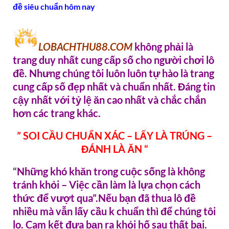
đề siêu chuẩn hôm nay
LOBACHTHU88.COM
không phải là
trang duy nhất cung cấp số cho người chơi lô
đề. Nhưng chúng tôi luôn luôn tự hào là trang
cung cấp số đẹp nhất và chuẩn nhất. Đáng tin
cậy nhất với tỷ lệ ăn cao nhất và chắc chắn
hơn các trang khác.
” SOI CẦU CHUẨN XÁC – LẤY LÀ TRÚNG –
ĐÁNH LÀ ĂN “
“
Những khó khăn trong cuộc sống là không
tránh khỏi – Việc cần làm là lựa chọn cách
thức để vượt qua”.
Nếu bạn đã thua lô đề
nhiều mà vẫn lấy cầu k chuẩn thì để chúng tôi
lo. Cam kết đưa bạn ra khỏi hố sau thất bại.