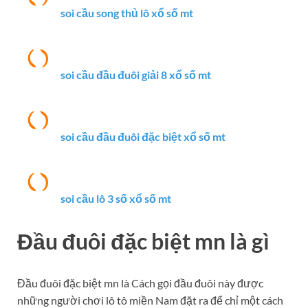
soi cầu song thủ lô xổ số mt
soi cầu đầu đuôi giải 8 xổ số mt
soi cầu đầu đuôi đặc biệt xổ số mt
soi cầu lô 3 số xổ số mt
Đầu đuôi đặc biệt mn là gì
Đầu đuôi đặc biệt mn là Cách gọi đầu đuôi này được
những người chơi lô tô miền Nam đặt ra để chỉ một cách