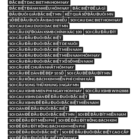
ĐẶC BIỆT DAC BIET MN HOM NAY
ĐẶC BIỆT ĐÁNH NHIỀU HÔM NAY
ĐẶC BIỆT ĐỀ LÀ GÌ
ĐẦU ĐUÔI GIẢI ĐẶC BIỆT MN
KẾT QUẢ SỚ ĐẦU ĐUÔI MN
SỐ ĐỀ ĐẦU ĐUÔI ĂN BAO NHIÊU
SOI CAU DAC BIET HOM NAY
SOI CAU DAU DUOI DAC BIET MN
SOI CẦU DỰ ĐOÁN XSMB CHÍNH XÁC 100
SOI CẦU ĐẦU ĐÍT
SOI CẦU ĐẦU ĐUÔI ĐẶC BIỆT
SOI CẦU ĐẦU ĐUÔI ĐẶC BIỆT DE NUÔI
SOI CẦU ĐẦU ĐUÔI ĐẶC BIỆT MIỀN NAM
SOI CẦU ĐẦU ĐUÔI ĐẶC BIỆT MIỀN NAM HÔM NAY
SOI CẦU ĐẦU ĐUÔI ĐẶC BIỆT XỔ SỐ MIỀN NAM
SOI CẦU ĐỀ CHUẨN NHẤT HÔM NAY
SOI CẦU ĐỀ DÀN ĐỀ ĐẸP 10 SỐ
SOI CẦU ĐỀ ĐẦU ĐÍT MN
SOI CẦU RỒNG BẠCH KIM MIỄN PHÍ CHÍNH XÁC
SOI CẦU SONG THỦ KHUNG 3 NGÀY MN
SOI CAU XSMB MIEN PHI NGAY HOM NAY
SOI CẦU XSMB WIN2888
SOI CAU XSMN DÀN ĐỀ ĐẦU ĐUÔI ĐẶC BIỆT
SOI CẦU XSMN ĐỀ ĐẦU ĐUÔI ĐẶC BIỆT MIỀN NAM
SOI DÀN ĐỀ ĐẦU ĐUÔI ĐẶC BIỆT
SOI DÀN ĐỀ ĐẦU ĐUÔI ĐẶC BIỆT MN
SOI ĐỀ ĐẦU ĐÍT MIỀN NAM
SOI ĐỀ ĐẦU ĐÍT MIỄN PHÍ
SOI ĐỀ ĐẦU ĐÍT RỒNG BẠCH KIM
SOI ĐỀ ĐẦU ĐÍT RỒNG BẠCH KIM MIỄN PHÍ
SOI ĐỀ ĐẦU ĐUÔI ĐẶC BIỆT
SOI ĐỀ ĐẦU ĐUÔI ĐẶC BIỆT CAO CẤP
SOI ĐỀ ĐẦU ĐUÔI ĐẶC BIỆT HÔM NAY