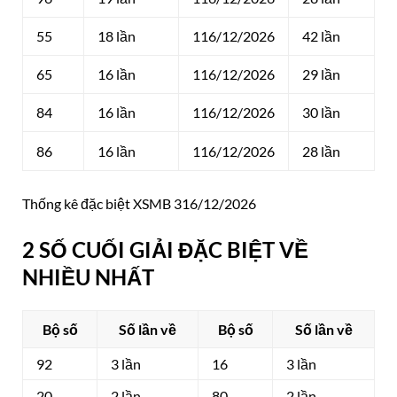
55
18
lần
116/12/2026
42
lần
65
16
lần
116/12/2026
29
lần
84
16
lần
116/12/2026
30
lần
86
16
lần
116/12/2026
28
lần
Thống kê đặc biệt XSMB 316/12/2026
2 SỐ CUỐI GIẢI ĐẶC BIỆT VỀ
NHIỀU NHẤT
Bộ số
Số lần về
Bộ số
Số lần về
92
3 lần
16
3 lần
20
2 lần
80
2 lần