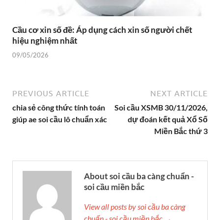
Cầu cơ xin số đề: Áp dụng cách xin số người chết
hiệu nghiệm nhất
09/05/2026
PREVIOUS ARTICLE
NEXT ARTICLE
chia sẻ công thức tính toán
Soi cầu XSMB 30/11/2026,
giúp ae soi cầu lô chuẩn xác
dự đoán kết quả Xổ Số
Miền Bắc thứ 3
About soi cầu ba càng chuẩn -
soi cầu miền bắc
View all posts by soi cầu ba càng
chuẩn - soi cầu miền bắc →