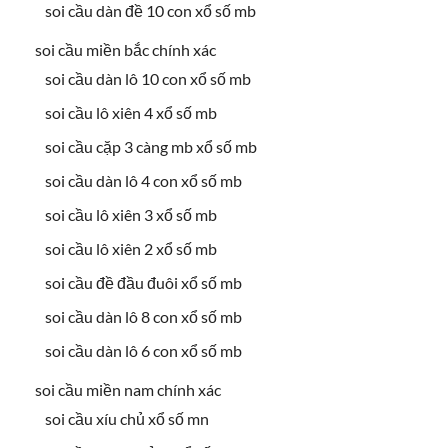
soi cầu dàn đề 10 con xổ số mb
soi cầu miền bắc chính xác
soi cầu dàn lô 10 con xổ số mb
soi cầu lô xiên 4 xổ số mb
soi cầu cặp 3 càng mb xổ số mb
soi cầu dàn lô 4 con xổ số mb
soi cầu lô xiên 3 xổ số mb
soi cầu lô xiên 2 xổ số mb
soi cầu đề đầu đuôi xổ số mb
soi cầu dàn lô 8 con xổ số mb
soi cầu dàn lô 6 con xổ số mb
soi cầu miền nam chính xác
soi cầu xíu chủ xổ số mn