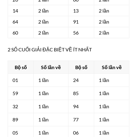
14
2 lần
13
2 lần
64
2 lần
91
2 lần
60
2 lần
56
2 lần
2 SỐ CUỐI GIẢI ĐẶC BIỆT VỀ ÍT NHẤT
Bộ số
Số lần về
Bộ số
Số lần về
01
1 lần
24
1 lần
59
1 lần
85
1 lần
32
1 lần
94
1 lần
89
1 lần
77
1 lần
05
1 lần
06
1 lần