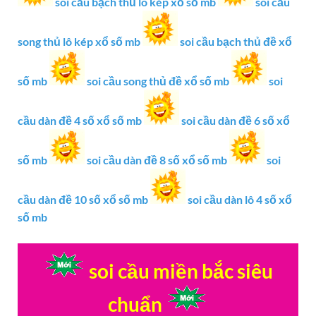
soi cầu bạch thủ lô kép xổ số mb
soi cầu
song thủ lô kép xổ số mb
soi cầu bạch thủ đề xổ
số mb
soi cầu song thủ đề xổ số mb
soi
cầu dàn đề 4 số xổ số mb
soi cầu dàn đề 6 số xổ
số mb
soi cầu dàn đề 8 số xổ số mb
soi
cầu dàn đề 10 số xổ số mb
soi cầu dàn lô 4 số xổ
số mb
soi cầu miền bắc siêu
chuẩn