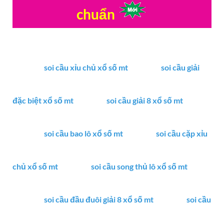
chuẩn
soi cầu xỉu chủ xổ số mt
soi cầu giải
đặc biệt xổ số mt
soi cầu giải 8 xổ số mt
soi cầu bao lô xổ số mt
soi cầu cặp xỉu
chủ xổ số mt
soi cầu song thủ lô xổ số mt
soi cầu đầu đuôi giải 8 xổ số mt
soi cầu