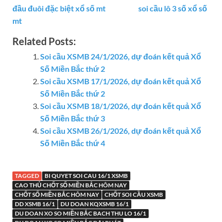
đầu đuôi đặc biệt xổ số mt
soi cầu lô 3 số xổ số
mt
Related Posts:
Soi cầu XSMB 24/1/2026, dự đoán kết quả Xổ
Số Miền Bắc thứ 2
Soi cầu XSMB 17/1/2026, dự đoán kết quả Xổ
Số Miền Bắc thứ 2
Soi cầu XSMB 18/1/2026, dự đoán kết quả Xổ
Số Miền Bắc thứ 3
Soi cầu XSMB 26/1/2026, dự đoán kết quả Xổ
Số Miền Bắc thứ 4
TAGGED
BI QUYET SOI CAU 16/1 XSMB
CAO THỦ CHỐT SỐ MIỀN BẮC HÔM NAY
CHỐT SỐ MIỀN BẮC HÔM NAY
CHỐT SOI CẦU XSMB
DD XSMB 16/1
DU DOAN KQXSMB 16/1
DU DOAN XO SO MIỀN BẮC BACH THU LO 16/1