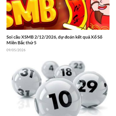
Soi cầu XSMB 2/12/2026, dự đoán kết quả Xổ Số
Miền Bắc thứ 5
09/05/2026