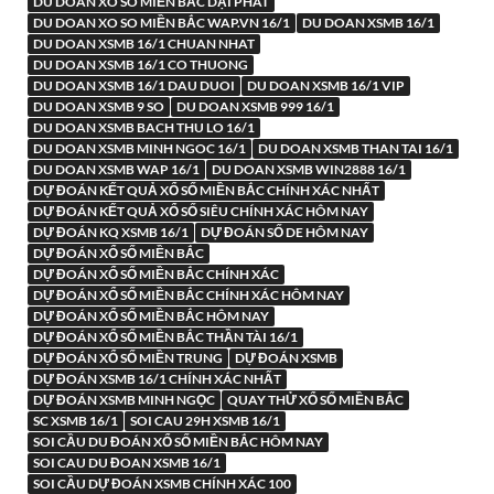
DU DOAN XO SO MIỀN BẮC DẠI PHÁT
DU DOAN XO SO MIỀN BẮC WAP.VN 16/1
DU DOAN XSMB 16/1
DU DOAN XSMB 16/1 CHUAN NHAT
DU DOAN XSMB 16/1 CO THUONG
DU DOAN XSMB 16/1 DAU DUOI
DU DOAN XSMB 16/1 VIP
DU DOAN XSMB 9 SO
DU DOAN XSMB 999 16/1
DU DOAN XSMB BACH THU LO 16/1
DU DOAN XSMB MINH NGOC 16/1
DU DOAN XSMB THAN TAI 16/1
DU DOAN XSMB WAP 16/1
DU DOAN XSMB WIN2888 16/1
DỰ ĐOÁN KẾT QUẢ XỔ SỐ MIỀN BẮC CHÍNH XÁC NHẤT
DỰ ĐOÁN KẾT QUẢ XỔ SỐ SIÊU CHÍNH XÁC HÔM NAY
DỰ ĐOÁN KQ XSMB 16/1
DỰ ĐOÁN SỐ DE HÔM NAY
DỰ ĐOÁN XỔ SỐ MIỀN BẮC
DỰ ĐOÁN XỔ SỐ MIỀN BẮC CHÍNH XÁC
DỰ ĐOÁN XỔ SỐ MIỀN BẮC CHÍNH XÁC HÔM NAY
DỰ ĐOÁN XỔ SỐ MIỀN BẮC HÔM NAY
DỰ ĐOÁN XỔ SỐ MIỀN BẮC THẦN TÀI 16/1
DỰ ĐOÁN XỔ SỐ MIỀN TRUNG
DỰ ĐOÁN XSMB
DỰ ĐOÁN XSMB 16/1 CHÍNH XÁC NHẤT
DỰ ĐOÁN XSMB MINH NGỌC
QUAY THỬ XỔ SỐ MIỀN BẮC
SC XSMB 16/1
SOI CAU 29H XSMB 16/1
SOI CẦU DU ĐOÁN XỔ SỐ MIỀN BẮC HÔM NAY
SOI CAU DU ĐOAN XSMB 16/1
SOI CẦU DỰ ĐOÁN XSMB CHÍNH XÁC 100