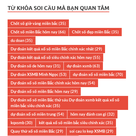
TỪ KHÓA SOI CẦU MÀ BẠN QUAN TÂM
Chốt số giờ vàng miền bắc
(35)
Chốt số miền Bắc hôm nay
(66)
Chốt số đẹp miền Bắc
(35)
du doan
(35)
Dự đoán kết quả xổ số miền Bắc chính xác nhất
(29)
Dự đoán kết quả xổ số siêu chính xác hôm nay
(55)
Dự đoán số de hôm nay
(31)
dự đoán xsmb
(63)
Dự đoán XSMB Minh Ngọc
(53)
dự đoán xổ số miền bắc
(70)
Dự đoán xổ số miền Bắc chính xác hôm nay
(54)
Dự đoán xổ số miền Bắc hôm nay
(29)
Dự đoán xổ số miền Bắc thứ sáu Dự đoán xsmb kết quả xổ số
miền bắc siêu chính xác
(35)
dự đoán xổ số miền trung
(54)
hôm nay đánh con gì
(32)
kqxsmb
(30)
kết quả xổ số miền bắc siêu chính xác
(35)
Quay thử xổ số miền Bắc
(29)
soi cau lo kep XSMB
(29)