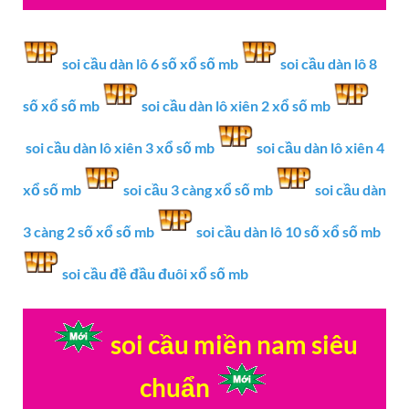
soi cầu dàn lô 6 số xổ số mb
soi cầu dàn lô 8
số xổ số mb
soi cầu dàn lô xiên 2 xổ số mb
soi cầu dàn lô xiên 3 xổ số mb
soi cầu dàn lô xiên 4
xổ số mb
soi cầu 3 càng xổ số mb
soi cầu dàn
3 càng 2 số xổ số mb
soi cầu dàn lô 10 số xổ số mb
soi cầu đề đầu đuôi xổ số mb
soi cầu miền nam siêu
chuẩn