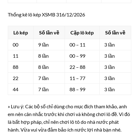
Thống kê lô kép XSMB 316/12/2026
Lô kép
Số lần về
Cặp lô kép
Số lần về
00
9 lần
00 – 11
3 lần
11
8 lần
00 – 99
3 lần
88
8 lần
22 – 88
3 lần
22
7 lần
11 – 77
3 lần
44
7 lần
88 – 99
3 lần
» Lưu ý: Các bộ số chỉ dùng cho mục đích tham khảo, anh
em nên cân nhắc trước khi chơi và không chơi lô đề. Vì đó
là bất hợp pháp, chỉ nên chơi lô tô do nhà nước phát
hành. Vừa vui vừa đảm bảo ích nước lợi nhà bạn nhé.