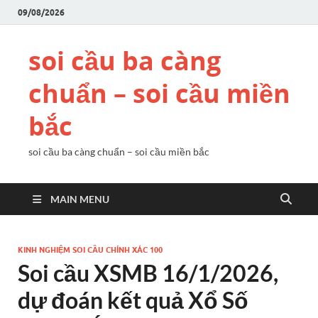
09/08/2026
soi cầu ba càng
chuẩn – soi cầu miền
bắc
soi cầu ba càng chuẩn – soi cầu miền bắc
MAIN MENU
KINH NGHIỆM SOI CẦU CHÍNH XÁC 100
Soi cầu XSMB 16/1/2026,
dự đoán kết quả Xổ Số