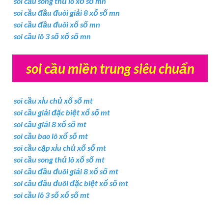
soi cầu song thủ lô xổ số mn
soi cầu đầu đuôi giải 8 xổ số mn
soi cầu đầu đuôi xổ số mn
soi cầu lô 3 số xổ số mn
soi cầu miền trung siêu chuẩn
soi cầu xỉu chủ xổ số mt
soi cầu giải đặc biệt xổ số mt
soi cầu giải 8 xổ số mt
soi cầu bao lô xổ số mt
soi cầu cặp xỉu chủ xổ số mt
soi cầu song thủ lô xổ số mt
soi cầu đầu đuôi giải 8 xổ số mt
soi cầu đầu đuôi đặc biệt xổ số mt
soi cầu lô 3 số xổ số mt