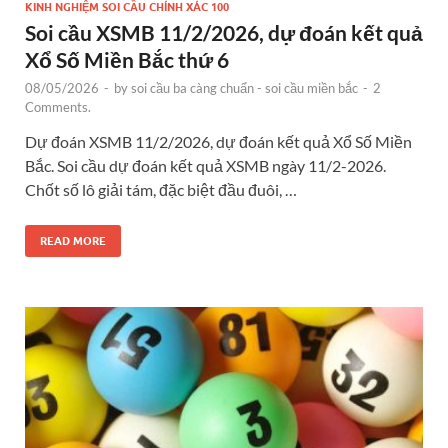
KINH NGHIỆM SOI CẦU CHÍNH XÁC 100
Soi cầu XSMB 11/2/2026, dự đoán kết quả
Xổ Số Miền Bắc thứ 6
08/05/2026
-
by
soi cầu ba càng chuẩn - soi cầu miền bắc
-
2
Comments.
Dự đoán XSMB 11/2/2026, dự đoán kết quả Xổ Số Miền
Bắc. Soi cầu dự đoán kết quả XSMB ngày 11/2-2026.
Chốt số lô giải tám, đặc biệt đầu đuôi, …
READ MORE