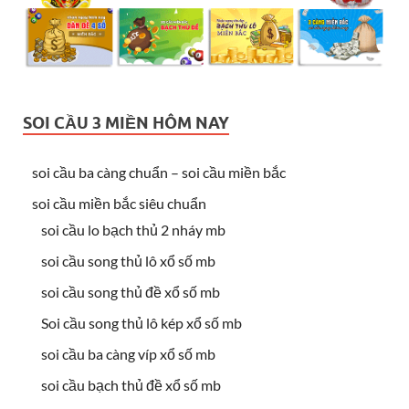
SOI CẦU 3 MIỀN HÔM NAY
soi cầu ba càng chuẩn – soi cầu miền bắc
soi cầu miền bắc siêu chuẩn
soi cầu lo bạch thủ 2 nháy mb
soi cầu song thủ lô xổ số mb
soi cầu song thủ đề xổ số mb
Soi cầu song thủ lô kép xổ số mb
soi cầu ba càng víp xổ số mb
soi cầu bạch thủ đề xổ số mb