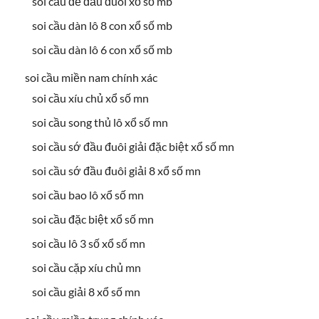
soi cầu đề đầu đuôi xổ số mb
soi cầu dàn lô 8 con xổ số mb
soi cầu dàn lô 6 con xổ số mb
soi cầu miền nam chính xác
soi cầu xíu chủ xổ số mn
soi cầu song thủ lô xổ số mn
soi cầu sớ đầu đuôi giải đặc biệt xổ số mn
soi cầu sớ đầu đuôi giải 8 xổ số mn
soi cầu bao lô xổ số mn
soi cầu đặc biệt xổ số mn
soi cầu lô 3 số xổ số mn
soi cầu cặp xíu chủ mn
soi cầu giải 8 xổ số mn