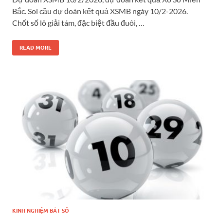
Bắc. Soi cầu dự đoán kết quả XSMB ngày 10/2-2026.
Chốt số lô giải tám, đặc biệt đầu đuôi, …
READ MORE
KINH NGHIỆM BẮT SỐ