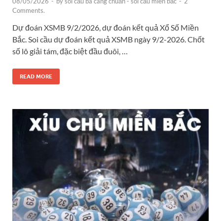
08/05/2026
-
by
soi cầu ba càng chuẩn - soi cầu miền bắc
-
2
Comments.
Dự đoán XSMB 9/2/2026, dự đoán kết quả Xổ Số Miền
Bắc. Soi cầu dự đoán kết quả XSMB ngày 9/2-2026. Chốt
số lô giải tám, đặc biệt đầu đuôi, …
READ MORE