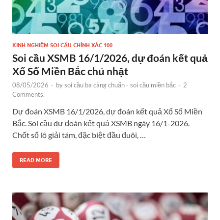
KINH NGHIỆM SOI CẦU CHÍNH XÁC 100
Soi cầu XSMB 16/1/2026, dự đoán kết quả
Xổ Số Miền Bắc chủ nhật
08/05/2026
-
by
soi cầu ba càng chuẩn - soi cầu miền bắc
-
2
Comments.
Dự đoán XSMB 16/1/2026, dự đoán kết quả Xổ Số Miền
Bắc. Soi cầu dự đoán kết quả XSMB ngày 16/1-2026.
Chốt số lô giải tám, đặc biệt đầu đuôi, …
READ MORE