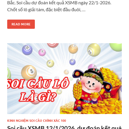
Bắc. Soi cầu dự đoán kết quả XSMB ngày 22/1-2026.
Chốt số lô giải tám, đặc biệt đầu đuôi, …
READ MORE
KINH NGHIỆM SOI CẦU CHÍNH XÁC 100
Soi cầu XSMB 12/1/2026, dự đoán kết quả