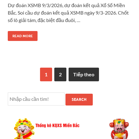
Dự đoán XSMB 9/3/2026, dự đoán kết quả Xổ Số Miền
Bắc. Soi cầu dự đoán kết quả XSMB ngày 9/3-2026. Chốt
số lô giải tám, đặc biệt đầu đuôi, …
READ MORE
1
2
Tiếp theo
SEARCH