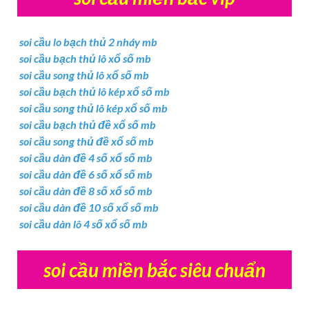
soi cầu lo bạch thủ 2 nháy mb
soi cầu bạch thủ lô xổ số mb
soi cầu song thủ lô xổ số mb
soi cầu bạch thủ lô kép xổ số mb
soi cầu song thủ lô kép xổ số mb
soi cầu bạch thủ đề xổ số mb
soi cầu song thủ đề xổ số mb
soi cầu dàn đề 4 số xổ số mb
soi cầu dàn đề 6 số xổ số mb
soi cầu dàn đề 8 số xổ số mb
soi cầu dàn đề 10 số xổ số mb
soi cầu dàn lô 4 số xổ số mb
soi cầu miền bắc siêu chuẩn