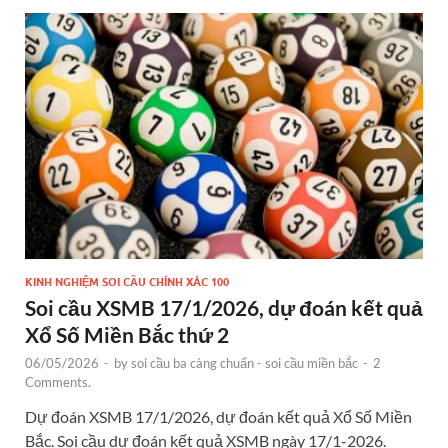
KINH NGHIỆM SOI CẦU CHÍNH XÁC 100
Soi cầu XSMB 17/1/2026, dự đoán kết quả
Xổ Số Miền Bắc thứ 2
06/05/2026
-
by
soi cầu ba càng chuẩn - soi cầu miền bắc
-
2
Comments.
Dự đoán XSMB 17/1/2026, dự đoán kết quả Xổ Số Miền
Bắc. Soi cầu dự đoán kết quả XSMB ngày 17/1-2026.