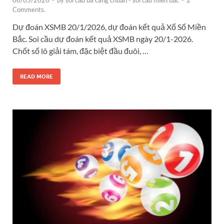
06/05/2026
-
by
soi cầu ba càng chuẩn - soi cầu miền bắc
-
2
Comments.
Dự đoán XSMB 20/1/2026, dự đoán kết quả Xổ Số Miền
Bắc. Soi cầu dự đoán kết quả XSMB ngày 20/1-2026.
Chốt số lô giải tám, đặc biệt đầu đuôi, …
READ MORE