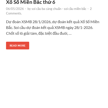
Xổ Số Miền Bắc thứ 6
06/05/2026
-
by
soi cầu ba càng chuẩn - soi cầu miền bắc
-
2
Comments.
Dự đoán XSMB 28/1/2026, dự đoán kết quả Xổ Số Miền
Bắc. Soi cầu dự đoán kết quả XSMB ngày 28/1-2026.
Chốt số lô giải tám, đặc biệt đầu đuôi, …
READ MORE