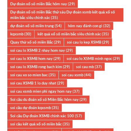
Dự đoán xổ số miền Bắc hôm nay
(29)
Dự đoán xổ số miền Bắc thứ sáu Dự đoán xsmb kết quả xổ số
miền bắc siêu chính xác
(35)
dự đoán xổ số miền trung
(54)
hôm nay đánh con gì
(32)
kqxsmb
(30)
kết quả xổ số miền bắc siêu chính xác
(35)
Quay thử xổ số miền Bắc
(29)
soi cau lo kep XSMB
(29)
soi cau lo XSMB 2 nhay hom nay
(29)
soi cau lo XSMB hom nay
(29)
soi cau lo XSMB minh ngoc
(29)
soi cau lo XSMB rong bach kim
(29)
soi cau mb
(37)
soi cau xo so mien bac
(35)
soi cau xsmb
(44)
soi cau XSMB 1 lo duy nhat
(29)
soi cau xsmb mien phi ngay hom nay
(37)
Soi cầu du đoán xổ số Miền Bắc hôm nay
(29)
soi cầu dự đoán kqxsmb
(35)
Soi cầu Dự đoán XSMB chính xác 100
(57)
soi cầu kết quả xổ số miền bắc
(35)