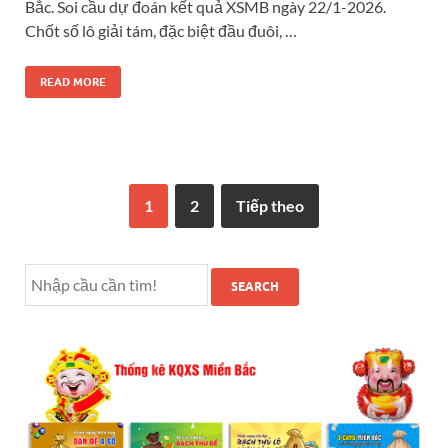
Bắc. Soi cầu dự đoán kết quả XSMB ngày 22/1-2026.
Chốt số lô giải tám, đặc biệt đầu đuôi, …
READ MORE
1
2
Tiếp theo
SEARCH