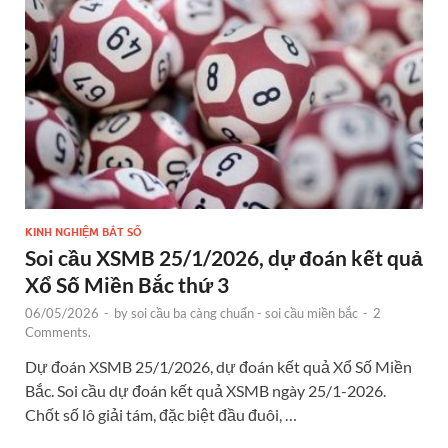
KINH NGHIỆM BẮT SỐ
Soi cầu XSMB 25/1/2026, dự đoán kết quả
Xổ Số Miền Bắc thứ 3
06/05/2026
-
by
soi cầu ba càng chuẩn - soi cầu miền bắc
-
2
Comments.
Dự đoán XSMB 25/1/2026, dự đoán kết quả Xổ Số Miền
Bắc. Soi cầu dự đoán kết quả XSMB ngày 25/1-2026.
Chốt số lô giải tám, đặc biệt đầu đuôi, …