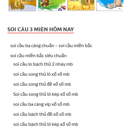
SOI CẦU 3 MIỀN HÔM NAY
soi cầu ba càng chuẩn – soi cầu miền bắc
soi cầu miền bắc siêu chuẩn
soi cầu lo bạch thủ 2 nháy mb
soi cầu song thủ lô xổ số mb
soi cầu song thủ đề xổ số mb
Soi cầu song thủ lô kép xổ số mb
soi cầu ba càng víp xổ số mb
soi cầu bạch thủ đề xổ số mb
soi cầu bạch thủ lô kép xổ số mb