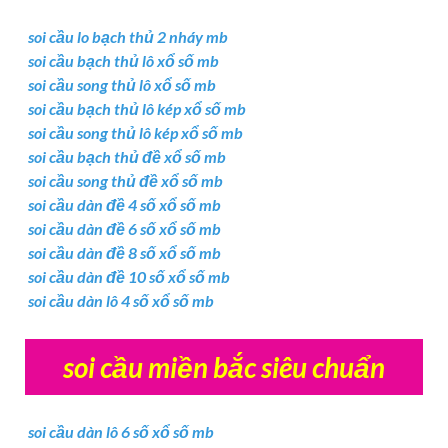
soi cầu lo bạch thủ 2 nháy mb
soi cầu bạch thủ lô xổ số mb
soi cầu song thủ lô xổ số mb
soi cầu bạch thủ lô kép xổ số mb
soi cầu song thủ lô kép xổ số mb
soi cầu bạch thủ đề xổ số mb
soi cầu song thủ đề xổ số mb
soi cầu dàn đề 4 số xổ số mb
soi cầu dàn đề 6 số xổ số mb
soi cầu dàn đề 8 số xổ số mb
soi cầu dàn đề 10 số xổ số mb
soi cầu dàn lô 4 số xổ số mb
soi cầu miền bắc siêu chuẩn
soi cầu dàn lô 6 số xổ số mb