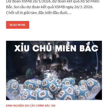
Dự đoán XSMB 26/1/2026, dự đoán kết quả Xổ Số Miền
Bắc. Soi cầu dự đoán kết quả XSMB ngày 26/1-2026.
Chốt số lô giải tám, đặc biệt đầu đuôi, …
READ MORE
KINH NGHIỆM SOI CẦU CHÍNH XÁC 100