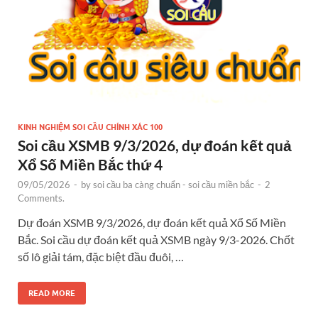
KINH NGHIỆM SOI CẦU CHÍNH XÁC 100
Soi cầu XSMB 9/3/2026, dự đoán kết quả
Xổ Số Miền Bắc thứ 4
09/05/2026
-
by
soi cầu ba càng chuẩn - soi cầu miền bắc
-
2
Comments.
Dự đoán XSMB 9/3/2026, dự đoán kết quả Xổ Số Miền
Bắc. Soi cầu dự đoán kết quả XSMB ngày 9/3-2026. Chốt
số lô giải tám, đặc biệt đầu đuôi, …
READ MORE