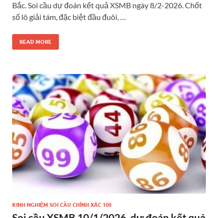
Bắc. Soi cầu dự đoán kết quả XSMB ngày 8/2-2026. Chốt
số lô giải tám, đặc biệt đầu đuôi, …
READ MORE
KINH NGHIỆM SOI CẦU CHÍNH XÁC 100
Soi cầu XSMB 10/1/2026, dự đoán kết quả