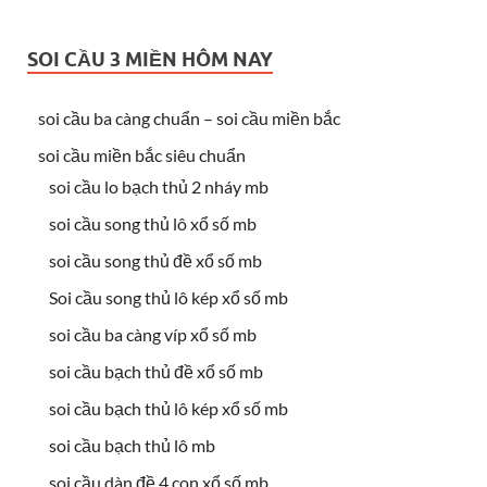
SOI CẦU 3 MIỀN HÔM NAY
soi cầu ba càng chuẩn – soi cầu miền bắc
soi cầu miền bắc siêu chuẩn
soi cầu lo bạch thủ 2 nháy mb
soi cầu song thủ lô xổ số mb
soi cầu song thủ đề xổ số mb
Soi cầu song thủ lô kép xổ số mb
soi cầu ba càng víp xổ số mb
soi cầu bạch thủ đề xổ số mb
soi cầu bạch thủ lô kép xổ số mb
soi cầu bạch thủ lô mb
soi cầu dàn đề 4 con xổ số mb