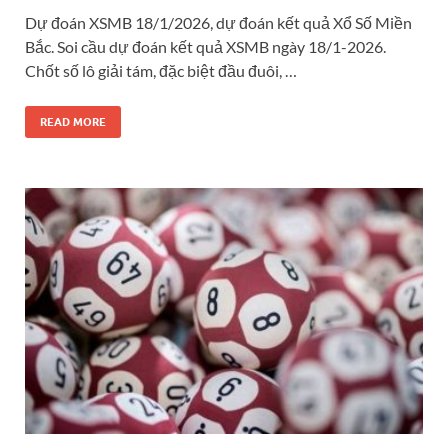
Dự đoán XSMB 18/1/2026, dự đoán kết quả Xổ Số Miền
Bắc. Soi cầu dự đoán kết quả XSMB ngày 18/1-2026.
Chốt số lô giải tám, đặc biệt đầu đuôi, …
READ MORE