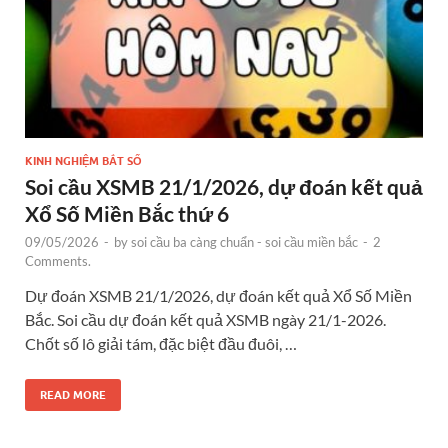
KINH NGHIỆM BẮT SỐ
Soi cầu XSMB 21/1/2026, dự đoán kết quả
Xổ Số Miền Bắc thứ 6
09/05/2026
-
by
soi cầu ba càng chuẩn - soi cầu miền bắc
-
2
Comments.
Dự đoán XSMB 21/1/2026, dự đoán kết quả Xổ Số Miền
Bắc. Soi cầu dự đoán kết quả XSMB ngày 21/1-2026.
Chốt số lô giải tám, đặc biệt đầu đuôi, …
READ MORE