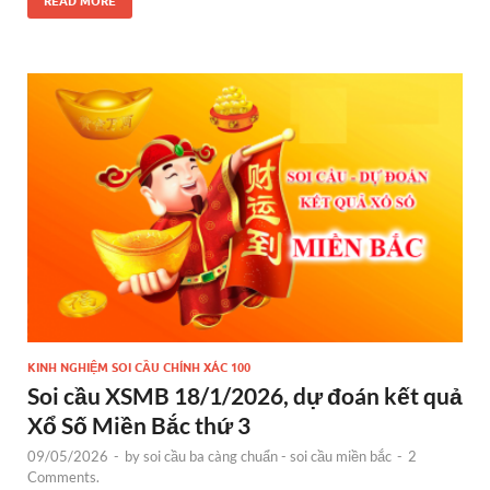
READ MORE
KINH NGHIỆM SOI CẦU CHÍNH XÁC 100
Soi cầu XSMB 18/1/2026, dự đoán kết quả
Xổ Số Miền Bắc thứ 3
09/05/2026
-
by
soi cầu ba càng chuẩn - soi cầu miền bắc
-
2
Comments.