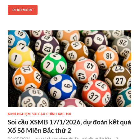
READ MORE
KINH NGHIỆM SOI CẦU CHÍNH XÁC 100
Soi cầu XSMB 17/1/2026, dự đoán kết quả
Xổ Số Miền Bắc thứ 2