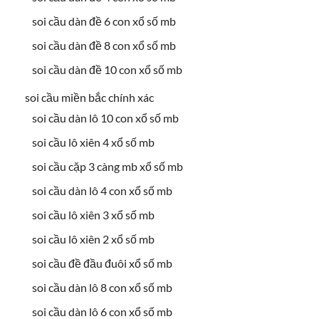
soi cầu dàn đề 6 con xổ số mb
soi cầu dàn đề 8 con xổ số mb
soi cầu dàn đề 10 con xổ số mb
soi cầu miền bắc chính xác
soi cầu dàn lô 10 con xổ số mb
soi cầu lô xiên 4 xổ số mb
soi cầu cặp 3 càng mb xổ số mb
soi cầu dàn lô 4 con xổ số mb
soi cầu lô xiên 3 xổ số mb
soi cầu lô xiên 2 xổ số mb
soi cầu đề đầu đuôi xổ số mb
soi cầu dàn lô 8 con xổ số mb
soi cầu dàn lô 6 con xổ số mb