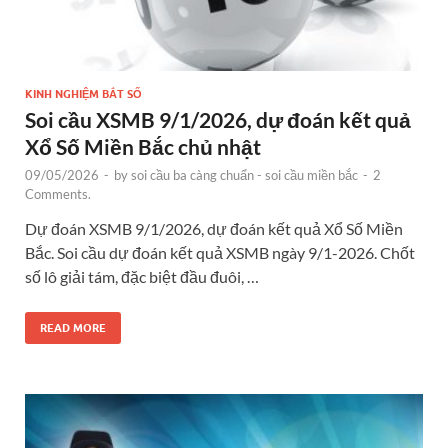
KINH NGHIỆM BẮT SỐ
Soi cầu XSMB 9/1/2026, dự đoán kết quả
Xổ Số Miền Bắc chủ nhật
09/05/2026
-
by
soi cầu ba càng chuẩn - soi cầu miền bắc
-
2
Comments.
Dự đoán XSMB 9/1/2026, dự đoán kết quả Xổ Số Miền
Bắc. Soi cầu dự đoán kết quả XSMB ngày 9/1-2026. Chốt
số lô giải tám, đặc biệt đầu đuôi, …
READ MORE