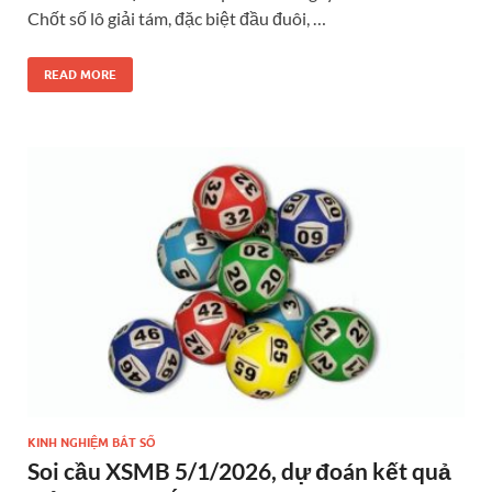
Chốt số lô giải tám, đặc biệt đầu đuôi, …
READ MORE
KINH NGHIỆM BẮT SỐ
Soi cầu XSMB 5/1/2026, dự đoán kết quả