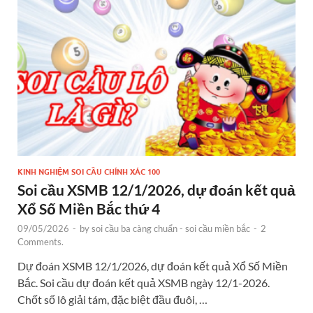
KINH NGHIỆM SOI CẦU CHÍNH XÁC 100
Soi cầu XSMB 12/1/2026, dự đoán kết quả
Xổ Số Miền Bắc thứ 4
09/05/2026
-
by
soi cầu ba càng chuẩn - soi cầu miền bắc
-
2
Comments.
Dự đoán XSMB 12/1/2026, dự đoán kết quả Xổ Số Miền
Bắc. Soi cầu dự đoán kết quả XSMB ngày 12/1-2026.
Chốt số lô giải tám, đặc biệt đầu đuôi, …