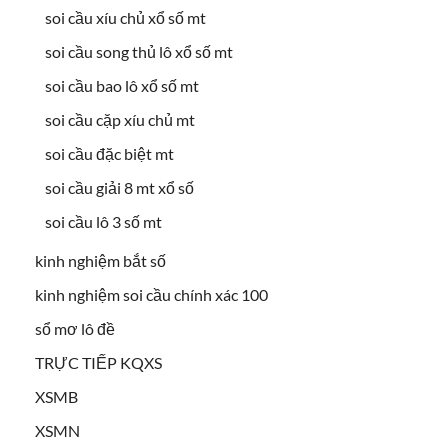
soi cầu xíu chủ xổ số mt
soi cầu song thủ lô xổ số mt
soi cầu bao lô xổ số mt
soi cầu cặp xíu chủ mt
soi cầu đặc biệt mt
soi cầu giải 8 mt xổ số
soi cầu lô 3 số mt
kinh nghiệm bắt số
kinh nghiệm soi cầu chính xác 100
sổ mơ lô đề
TRỰC TIẾP KQXS
XSMB
XSMN