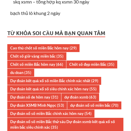
skq xsmn – tổng hợp kq xsmn 30 ngày
bạch thủ lô khung 2 ngày
TỪ KHÓA SOI CẦU MÀ BẠN QUAN TÂM
Cao thủ chốt số miền Bắc hôm nay
(29)
Chốt số giờ vàng miền bắc
(35)
Chốt số miền Bắc hôm nay
(66)
Chốt số đẹp miền Bắc
(35)
du doan
(35)
Dự đoán kết quả xổ số miền Bắc chính xác nhất
(29)
Dự đoán kết quả xổ số siêu chính xác hôm nay
(55)
Dự đoán số de hôm nay
(31)
dự đoán xsmb
(63)
Dự đoán XSMB Minh Ngọc
(53)
dự đoán xổ số miền bắc
(70)
Dự đoán xổ số miền Bắc chính xác hôm nay
(54)
Dự đoán xổ số miền Bắc thứ sáu Dự đoán xsmb kết quả xổ số
miền bắc siêu chính xác
(35)