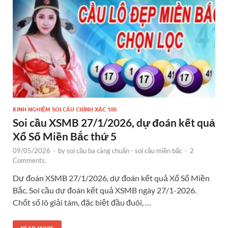
KINH NGHIỆM SOI CẦU CHÍNH XÁC 100
Soi cầu XSMB 27/1/2026, dự đoán kết quả
Xổ Số Miền Bắc thứ 5
09/05/2026
-
by
soi cầu ba càng chuẩn - soi cầu miền bắc
-
2
Comments.
Dự đoán XSMB 27/1/2026, dự đoán kết quả Xổ Số Miền
Bắc. Soi cầu dự đoán kết quả XSMB ngày 27/1-2026.
Chốt số lô giải tám, đặc biệt đầu đuôi, …