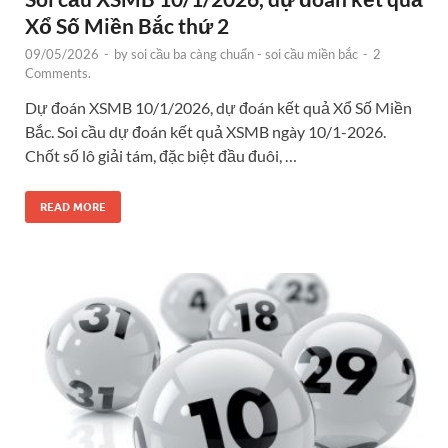
Xổ Số Miền Bắc thứ 2
09/05/2026
-
by
soi cầu ba càng chuẩn - soi cầu miền bắc
-
2
Comments.
Dự đoán XSMB 10/1/2026, dự đoán kết quả Xổ Số Miền
Bắc. Soi cầu dự đoán kết quả XSMB ngày 10/1-2026.
Chốt số lô giải tám, đặc biệt đầu đuôi, …
READ MORE