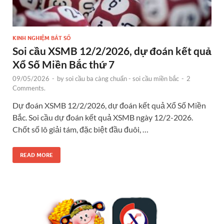
KINH NGHIỆM BẮT SỐ
Soi cầu XSMB 12/2/2026, dự đoán kết quả
Xổ Số Miền Bắc thứ 7
09/05/2026
-
by
soi cầu ba càng chuẩn - soi cầu miền bắc
-
2
Comments.
Dự đoán XSMB 12/2/2026, dự đoán kết quả Xổ Số Miền
Bắc. Soi cầu dự đoán kết quả XSMB ngày 12/2-2026.
Chốt số lô giải tám, đặc biệt đầu đuôi, …
READ MORE