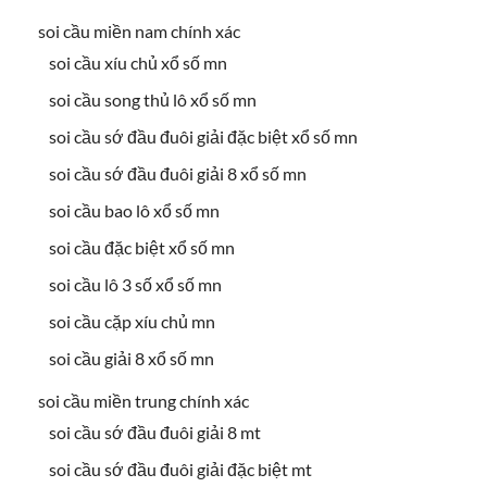
soi cầu miền nam chính xác
soi cầu xíu chủ xổ số mn
soi cầu song thủ lô xổ số mn
soi cầu sớ đầu đuôi giải đặc biệt xổ số mn
soi cầu sớ đầu đuôi giải 8 xổ số mn
soi cầu bao lô xổ số mn
soi cầu đặc biệt xổ số mn
soi cầu lô 3 số xổ số mn
soi cầu cặp xíu chủ mn
soi cầu giải 8 xổ số mn
soi cầu miền trung chính xác
soi cầu sớ đầu đuôi giải 8 mt
soi cầu sớ đầu đuôi giải đặc biệt mt