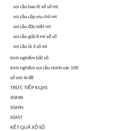
soi cầu bao lô xổ số mt
soi cầu cặp xíu chủ mt
soi cầu đặc biệt mt
soi cầu giải 8 mt xổ số
soi cầu lô 3 số mt
kinh nghiệm bắt số
kinh nghiệm soi cầu chính xác 100
sổ mơ lô đề
TRỰC TIẾP KQXS
XSMB
XSMN
XSMT
KẾT QUẢ XỔ SỐ