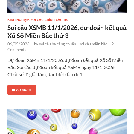
KINH NGHIỆM SOI CẦU CHÍNH XÁC 100
Soi cầu XSMB 11/1/2026, dự đoán kết quả
Xổ Số Miền Bắc thứ 3
06/05/2026
-
by
soi cầu ba càng chuẩn - soi cầu miền bắc
-
2
Comments.
Dự đoán XSMB 11/1/2026, dự đoán kết quả Xổ Số Miền
Bắc. Soi cầu dự đoán kết quả XSMB ngày 11/1-2026.
Chốt số lô giải tám, đặc biệt đầu đuôi, …
READ MORE