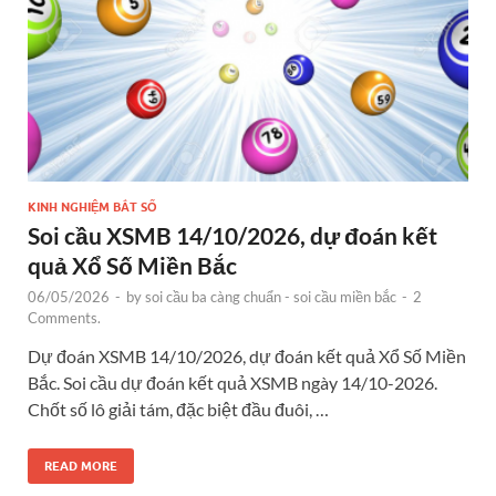
KINH NGHIỆM BẮT SỐ
Soi cầu XSMB 14/10/2026, dự đoán kết
quả Xổ Số Miền Bắc
06/05/2026
-
by
soi cầu ba càng chuẩn - soi cầu miền bắc
-
2
Comments.
Dự đoán XSMB 14/10/2026, dự đoán kết quả Xổ Số Miền
Bắc. Soi cầu dự đoán kết quả XSMB ngày 14/10-2026.
Chốt số lô giải tám, đặc biệt đầu đuôi, …
READ MORE