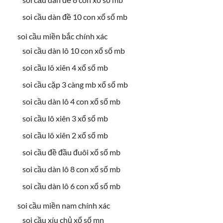
soi cầu dàn đề 10 con xổ số mb
soi cầu miền bắc chính xác
soi cầu dàn lô 10 con xổ số mb
soi cầu lô xiên 4 xổ số mb
soi cầu cặp 3 càng mb xổ số mb
soi cầu dàn lô 4 con xổ số mb
soi cầu lô xiên 3 xổ số mb
soi cầu lô xiên 2 xổ số mb
soi cầu đề đầu đuôi xổ số mb
soi cầu dàn lô 8 con xổ số mb
soi cầu dàn lô 6 con xổ số mb
soi cầu miền nam chính xác
soi cầu xíu chủ xổ số mn