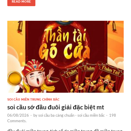
READ MORE
SOI CẦU MIỀN TRUNG CHÍNH XÁC
soi cầu sớ đầu đuôi giải đặc biệt mt
06/08/2026
-
by
soi cầu ba càng chuẩn - soi cầu miền bắc
-
198
Comments.
đầu đuôi miền trung, tịch số de miền trung, đề miền trung,