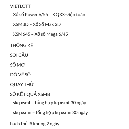
VIETLOTT
Xổ số Power 6/55 – KQXS Điện toán
XSM3D – Xổ Số Max 3D
XSM645 – Xổ số Mega 6/45
THỐNG KÊ
SOI CẦU
SỔ MƠ
DÒ VÉ SỐ
QUAY THỬ
SỐ KẾT QUẢ XSMB
skq xsmt – tổng hợp kq xsmt 30 ngày
skq xsmn – tổng hợp kq xsmn 30 ngày
bạch thủ lô khung 2 ngày