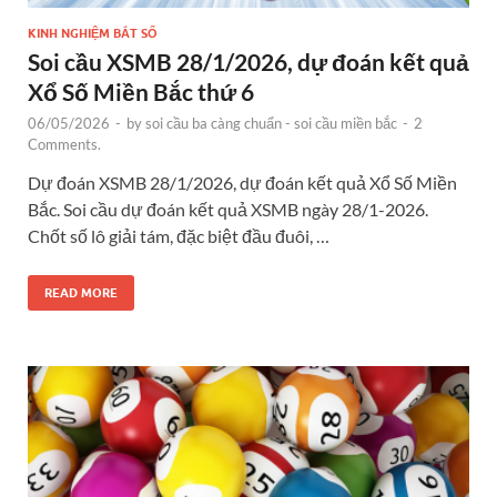
KINH NGHIỆM BẮT SỐ
Soi cầu XSMB 28/1/2026, dự đoán kết quả
Xổ Số Miền Bắc thứ 6
06/05/2026
-
by
soi cầu ba càng chuẩn - soi cầu miền bắc
-
2
Comments.
Dự đoán XSMB 28/1/2026, dự đoán kết quả Xổ Số Miền
Bắc. Soi cầu dự đoán kết quả XSMB ngày 28/1-2026.
Chốt số lô giải tám, đặc biệt đầu đuôi, …
READ MORE