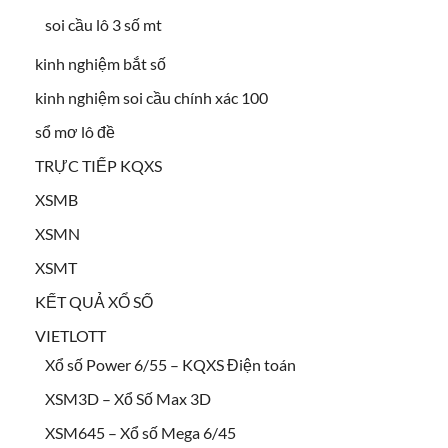
soi cầu lô 3 số mt
kinh nghiệm bắt số
kinh nghiệm soi cầu chính xác 100
sổ mơ lô đề
TRỰC TIẾP KQXS
XSMB
XSMN
XSMT
KẾT QUẢ XỔ SỐ
VIETLOTT
Xổ số Power 6/55 – KQXS Điện toán
XSM3D – Xổ Số Max 3D
XSM645 – Xổ số Mega 6/45