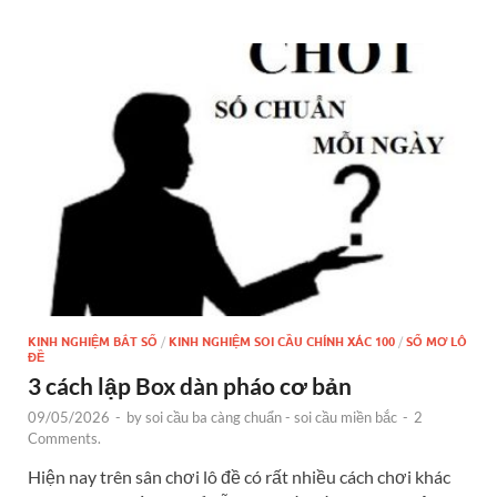
KINH NGHIỆM BẮT SỐ
/
KINH NGHIỆM SOI CẦU CHÍNH XÁC 100
/
SỔ MƠ LÔ
ĐỀ
3 cách lập Box dàn pháo cơ bản
09/05/2026
-
by
soi cầu ba càng chuẩn - soi cầu miền bắc
-
2
Comments.
Hiện nay trên sân chơi lô đề có rất nhiều cách chơi khác