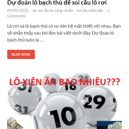
Dự đoán lô bạch thủ để soi cầu lô rơi
09/05/2026
-
by
soi cầu ba càng chuẩn - soi cầu miền bắc
-
2
Comments.
Lô rơi và lô bạch thủ có sự liên hệ mật thiết với nhau. Bạn
sẽ nhận thấy sau khi đọc bài viết dưới đây. Dự đoán lô
bạch thủ luôn là …
READ MORE