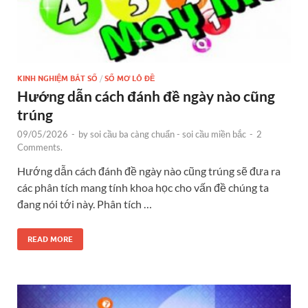
KINH NGHIỆM BẮT SỐ
/
SỔ MƠ LÔ ĐỀ
Hướng dẫn cách đánh đề ngày nào cũng
trúng
09/05/2026
-
by
soi cầu ba càng chuẩn - soi cầu miền bắc
-
2
Comments.
Hướng dẫn cách đánh đề ngày nào cũng trúng sẽ đưa ra
các phân tích mang tính khoa học cho vấn đề chúng ta
đang nói tới này. Phân tích …
READ MORE