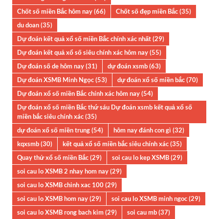
Chốt số miền Bắc hôm nay
(66)
Chốt số đẹp miền Bắc
(35)
du doan
(35)
Dự đoán kết quả xổ số miền Bắc chính xác nhất
(29)
Dự đoán kết quả xổ số siêu chính xác hôm nay
(55)
Dự đoán số de hôm nay
(31)
dự đoán xsmb
(63)
Dự đoán XSMB Minh Ngọc
(53)
dự đoán xổ số miền bắc
(70)
Dự đoán xổ số miền Bắc chính xác hôm nay
(54)
Dự đoán xổ số miền Bắc thứ sáu Dự đoán xsmb kết quả xổ số
miền bắc siêu chính xác
(35)
dự đoán xổ số miền trung
(54)
hôm nay đánh con gì
(32)
kqxsmb
(30)
kết quả xổ số miền bắc siêu chính xác
(35)
Quay thử xổ số miền Bắc
(29)
soi cau lo kep XSMB
(29)
soi cau lo XSMB 2 nhay hom nay
(29)
soi cau lo XSMB chinh xac 100
(29)
soi cau lo XSMB hom nay
(29)
soi cau lo XSMB minh ngoc
(29)
soi cau lo XSMB rong bach kim
(29)
soi cau mb
(37)