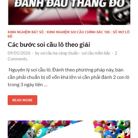
KINH NGHIỆM BẮT SỐ
/
KINH NGHIỆM SOI CẦU CHÍNH XÁC 100
/
SỔ MƠ LÔ
ĐỀ
Các bước soi cầu lô theo giải
09/05/2026
-
by
soi cầu ba càng chuẩn - soi cầu miền bắc
-
2
Comments.
Nguyên lý soi cầu lô. Đánh theo phương pháp này, bạn
cần phải chuẩn bị số vốn khá lớn vì cần phải đánh 2 con lô
trong 3 ngày liên …
READ MORE