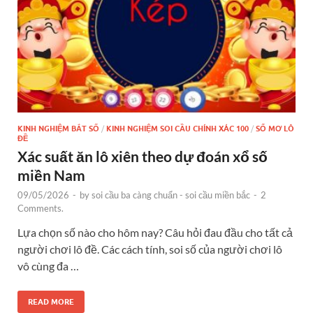
KINH NGHIỆM BẮT SỐ
/
KINH NGHIỆM SOI CẦU CHÍNH XÁC 100
/
SỔ MƠ LÔ
ĐỀ
Xác suất ăn lô xiên theo dự đoán xổ số
miền Nam
09/05/2026
-
by
soi cầu ba càng chuẩn - soi cầu miền bắc
-
2
Comments.
Lựa chọn số nào cho hôm nay? Câu hỏi đau đầu cho tất cả
người chơi lô đề. Các cách tính, soi số của người chơi lô
vô cùng đa …
READ MORE