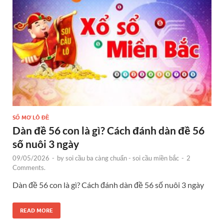
SỔ MƠ LÔ ĐỀ
Dàn đề 56 con là gì? Cách đánh dàn đề 56
số nuôi 3 ngày
09/05/2026
-
by
soi cầu ba càng chuẩn - soi cầu miền bắc
-
2
Comments.
Dàn đề 56 con là gì? Cách đánh dàn đề 56 số nuôi 3 ngày
READ MORE