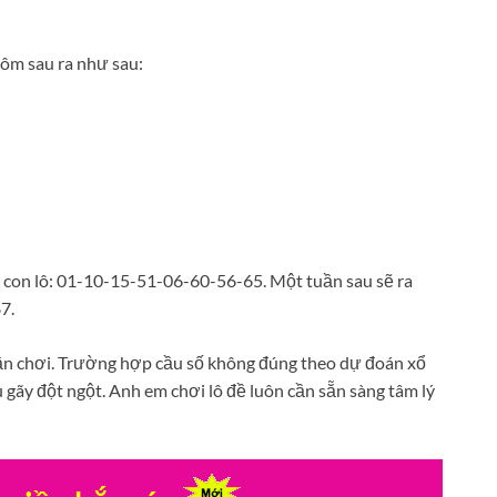
hôm sau ra như sau:
c con lô: 01-10-15-51-06-60-56-65. Một tuần sau sẽ ra
7.
lần chơi. Trường hợp cầu số không đúng theo dự đoán xổ
gãy đột ngột. Anh em chơi lô đề luôn cần sẵn sàng tâm lý