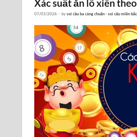
Xác suất ăn lô xiên th
07/03/2026
-
by
soi cầu ba càng chuẩn - soi cầu miền bắc