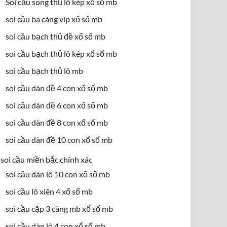
Soi cầu song thủ lô kép xổ số mb
soi cầu ba càng víp xổ số mb
soi cầu bạch thủ đề xổ số mb
soi cầu bạch thủ lô kép xổ số mb
soi cầu bạch thủ lô mb
soi cầu dàn đề 4 con xổ số mb
soi cầu dàn đề 6 con xổ số mb
soi cầu dàn đề 8 con xổ số mb
soi cầu dàn đề 10 con xổ số mb
soi cầu miền bắc chính xác
soi cầu dàn lô 10 con xổ số mb
soi cầu lô xiên 4 xổ số mb
soi cầu cặp 3 càng mb xổ số mb
soi cầu dàn lô 4 con xổ số mb