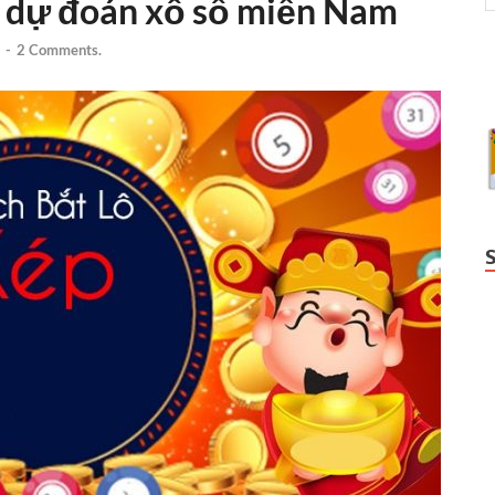
eo dự đoán xổ số miền Nam
-
2 Comments.