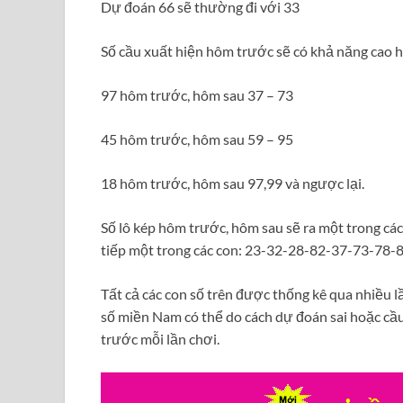
Dự đoán 66 sẽ thường đi với 33
Số cầu xuất hiện hôm trước sẽ có khả năng cao 
97 hôm trước, hôm sau 37 – 73
45 hôm trước, hôm sau 59 – 95
18 hôm trước, hôm sau 97,99 và ngược lại.
Số lô kép hôm trước, hôm sau sẽ ra một trong cá
tiếp một trong các con: 23-32-28-82-37-73-78-8
Tất cả các con số trên được thống kê qua nhiều 
số miền Nam có thể do cách dự đoán sai hoặc cầu 
trước mỗi lần chơi.