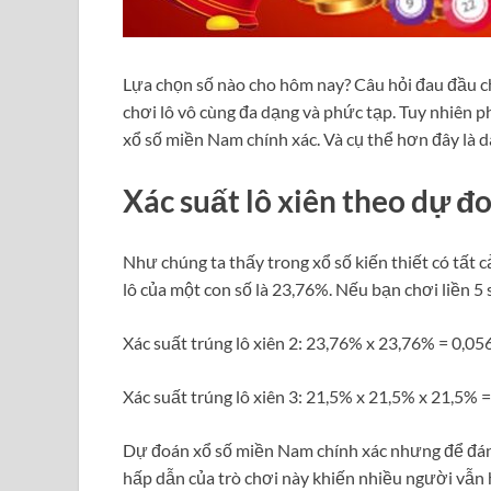
Lựa chọn số nào cho hôm nay? Câu hỏi đau đầu cho
chơi lô vô cùng đa dạng và phức tạp. Tuy nhiên 
xổ số miền Nam chính xác. Và cụ thể hơn đây là 
Xác suất lô xiên theo dự đ
Như chúng ta thấy trong xổ số kiến thiết có tất c
lô của một con số là 23,76%. Nếu bạn chơi liền 5
Xác suất trúng lô xiên 2: 23,76% x 23,76% = 0,05
Xác suất trúng lô xiên 3: 21,5% x 21,5% x 21,5% 
Dự đoán xổ số miền Nam chính xác nhưng để đánh 
hấp dẫn của trò chơi này khiến nhiều người vẫn 