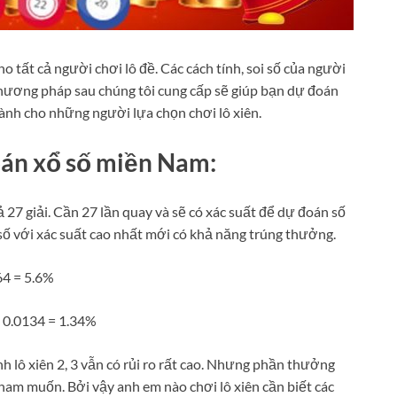
 tất cả người chơi lô đề. Các cách tính, soi số của người
phương pháp sau chúng tôi cung cấp sẽ giúp bạn dự đoán
dành cho những người lựa chọn chơi lô xiên.
oán xổ số miền Nam:
ả 27 giải. Cần 27 lần quay và sẽ có xác suất để dự đoán số
 số với xác suất cao nhất mới có khả năng trúng thưởng.
64 = 5.6%
= 0.0134 = 1.34%
lô xiên 2, 3 vẫn có rủi ro rất cao. Nhưng phần thưởng
ham muốn. Bởi vậy anh em nào chơi lô xiên cần biết các