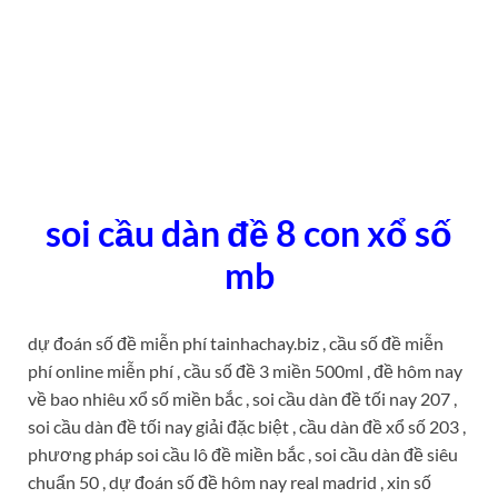
soi cầu dàn đề 8 con xổ số
mb
dự đoán số đề miễn phí tainhachay.biz , cầu số đề miễn
phí online miễn phí , cầu số đề 3 miền 500ml , đề hôm nay
về bao nhiêu xổ số miền bắc , soi cầu dàn đề tối nay 207 ,
soi cầu dàn đề tối nay giải đặc biệt , cầu dàn đề xổ số 203 ,
phương pháp soi cầu lô đề miền bắc , soi cầu dàn đề siêu
chuẩn 50 , dự đoán số đề hôm nay real madrid , xin số