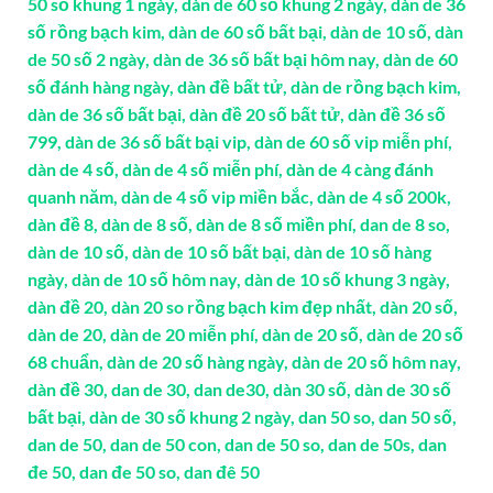
50 số khung 1 ngày, dàn de 60 số khung 2 ngày, dàn de 36
số rồng bạch kim, dàn de 60 số bất bại, dàn de 10 số, dàn
de 50 số 2 ngày, dàn de 36 số bất bại hôm nay, dàn de 60
số đánh hàng ngày, dàn đề bất tử, dàn de rồng bạch kim,
dàn de 36 số bất bại, dàn đề 20 số bất tử, dàn đề 36 số
799, dàn de 36 số bất bại vip, dàn de 60 số vip miễn phí,
dàn de 4 số, dàn de 4 số miễn phí, dàn de 4 càng đánh
quanh năm, dàn de 4 số vip miền bắc, dàn de 4 số 200k,
dàn đề 8, dàn de 8 số, dàn de 8 số miền phí, dan de 8 so,
dàn de 10 số, dàn de 10 số bất bại, dàn de 10 số hàng
ngày, dàn de 10 số hôm nay, dàn de 10 số khung 3 ngày,
dàn đề 20, dàn 20 so rồng bạch kim đẹp nhất, dàn 20 số,
dàn de 20, dàn de 20 miễn phí, dàn de 20 số, dàn de 20 số
68 chuẩn, dàn de 20 số hàng ngày, dàn de 20 số hôm nay,
dàn đề 30, dan de 30, dan de30, dàn 30 số, dàn de 30 số
bất bại, dàn de 30 số khung 2 ngày, dan 50 so, dan 50 số,
dan de 50, dan de 50 con, dan de 50 so, dan de 50s, dan
đe 50, dan đe 50 so, dan đê 50