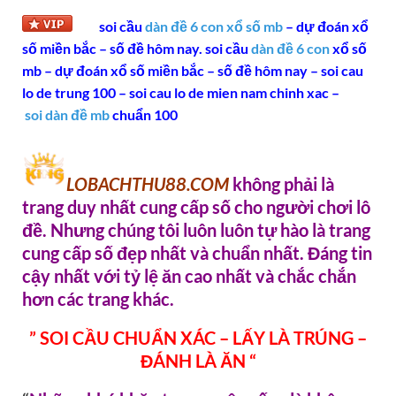
soi cầu
dàn đề 6 con xổ số mb
– dự đoán xổ
số miền bắc – số đề hôm nay. soi cầu
dàn đề 6 con
xổ số
mb – dự đoán xổ số miền bắc – số đề hôm nay – soi cau
lo de trung 100 – soi cau lo de mien nam chinh xac –
soi dàn đề mb
chuẩn 100
LOBACHTHU88.COM
không phải là
trang duy nhất cung cấp số cho người chơi lô
đề. Nhưng chúng tôi luôn luôn tự hào là trang
cung cấp số đẹp nhất và chuẩn nhất. Đáng tin
cậy nhất với tỷ lệ ăn cao nhất và chắc chắn
hơn các trang khác.
” SOI CẦU CHUẨN XÁC – LẤY LÀ TRÚNG –
ĐÁNH LÀ ĂN “