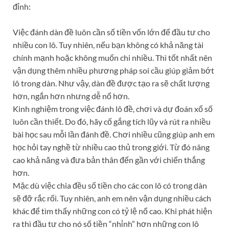
đỉnh:
Việc đánh dàn đề luôn cần số tiền vốn lớn để đầu tư cho
nhiều con lô. Tuy nhiên, nếu bạn không có khả năng tài
chính mạnh hoặc không muốn chi nhiều. Thì tốt nhất nên
vận dụng thêm nhiều phương pháp soi cầu giúp giảm bớt
lô trong dàn. Như vậy, dàn đề được tạo ra sẽ chất lượng
hơn, ngắn hơn nhưng dễ nổ hơn.
Kinh nghiệm trong việc đánh lô đề, chơi và dự đoán xổ số
luôn cần thiết. Do đó, hãy cố gắng tích lũy và rút ra nhiều
bài học sau mỗi lần đánh đề. Chơi nhiều cũng giúp anh em
học hỏi tay nghề từ nhiều cao thủ trong giới. Từ đó nâng
cao khả năng và đưa bản thân đến gần với chiến thắng
hơn.
Mặc dù việc chia đều số tiền cho các con lô có trong dàn
sẽ đỡ rắc rối. Tuy nhiên, anh em nên vận dụng nhiều cách
khác để tìm thấy những con có tỷ lệ nổ cao. Khi phát hiện
ra thì đầu tư cho nó số tiền “nhỉnh” hơn những con lô