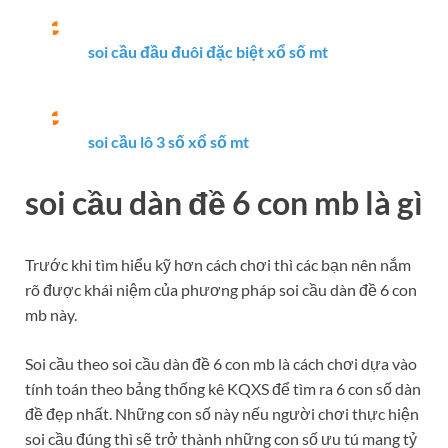
soi cầu đầu đuôi đặc biệt xổ số mt
soi cầu lô 3 số xổ số mt
soi cầu dàn đề 6 con mb là gì
Trước khi tìm hiểu kỹ hơn cách chơi thì các bạn nên nắm
rõ được khái niệm của phương pháp soi cầu dàn đề 6 con
mb này.
Soi cầu theo soi cầu dàn đề 6 con mb là cách chơi dựa vào
tính toán theo bảng thống kê KQXS để tìm ra 6 con số dàn
đề đẹp nhất. Những con số này nếu người chơi thực hiện
soi cầu đúng thì sẽ trở thành những con số ưu tú mang tỷ