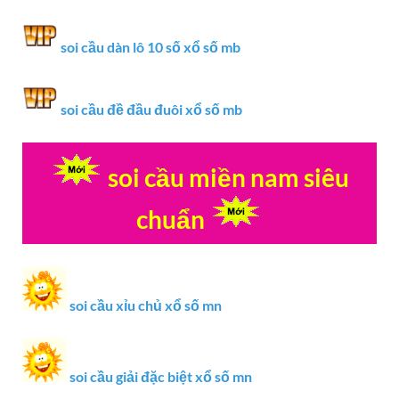
soi cầu dàn lô 10 số xổ số mb
soi cầu đề đầu đuôi xổ số mb
soi cầu miền nam siêu
chuẩn
soi cầu xỉu chủ xổ số mn
soi cầu giải đặc biệt xổ số mn