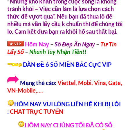
“
Những khó khăn trong cuộc sống là không
tránh khỏi – Việc cần làm là lựa chọn cách
thức để vựơt qua”. Nếu bạn đã thua lô đề
nhiều mà vẫn lấy cầu k chuẩn thì để chúng tôi
lo. Cam kết đưa bạn ra khỏi hố sau thất bại.
Hôm Nay
–
Số Đẹp Ăn Ngay
–
Tự Tin
Lấy Số
–
Nhanh Tay Nhận Tiền!!
DÀN ĐỀ 6 SỐ MIỀN BẮC CỰC VIP
Mạng thẻ cào:
Viettel, Mobi, Vina, Gate,
VN-Mobile,….
HÔM NAY VUI LÒNG LIÊN HỆ KHI BỊ LỖI
:
CHAT TRỰC TUYẾN
HÔM NAY CHÚNG TÔI ĐÃ CÓ SỐ