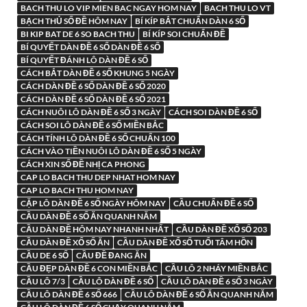
BACH THU LO VIP MIEN BAC NGAY HOM NAY
BACH THU LO VT
BẠCH THỦ SỐ ĐỀ HÔM NAY
BÍ KÍP BẮT CHUẨN DÀN 6 SỐ
BI KIP BAT DE 6 SO BACH THU
BÍ KÍP SOI CHUẨN ĐỀ
BÍ QUYẾT DÀN ĐỀ 6 SỐ DÀN ĐỀ 6 SỐ
BÍ QUYẾT ĐÁNH LÔ DÀN ĐỀ 6 SỐ
CÁCH BẮT DÀN ĐỀ 6 SỐ KHUNG 5 NGÀY
CÁCH DÀN ĐỀ 6 SỐ DÀN ĐỀ 6 SỐ 2020
CÁCH DÀN ĐỀ 6 SỐ DÀN ĐỀ 6 SỐ 2021
CÁCH NUÔI LÔ DÀN ĐỀ 6 SỐ 3 NGÀY
CÁCH SOI DÀN ĐỀ 6 SỐ
CÁCH SOI LÔ DÀN ĐỀ 6 SỐ MIỀN BẮC
CÁCH TÍNH LÔ DÀN ĐỀ 6 SỐ CHUẨN 100
CÁCH VÀO TIỀN NUÔI LÔ DÀN ĐỀ 6 SỐ 5 NGÀY
CÁCH XIN SỐ ĐỀ NHỊ CA PHONG
CAP LO BACH THU DEP NHAT HOM NAY
CAP LO BACH THU HOM NAY
CẶP LÔ DÀN ĐỀ 6 SỐ NGÀY HÔM NAY
CẦU CHUẨN ĐỀ 6 SỐ
CẦU DÀN ĐỀ 6 SỐ ĂN QUANH NĂM
CẦU DÀN ĐỀ HÔM NAY NHANH NHẤT
CẦU DÀN ĐỀ XỔ SỐ 203
CẦU DÀN ĐỀ XỔ SỐ ĂN
CẦU DÀN ĐỀ XỔ SỐ TUỔI TÂM HỒN
CẦU DE 6 SỐ
CẦU ĐỀ ĐANG ĂN
CẦU ĐẸP DÀN ĐỀ 6 CON MIỀN BẮC
CẦU LÔ 2 NHÁY MIỀN BẮC
CẦU LÔ 7/3
CẦU LÔ DÀN ĐỀ 6 SỐ
CẦU LÔ DÀN ĐỀ 6 SỐ 3 NGÀY
CẦU LÔ DÀN ĐỀ 6 SỐ 666
CẦU LÔ DÀN ĐỀ 6 SỐ ĂN QUANH NĂM