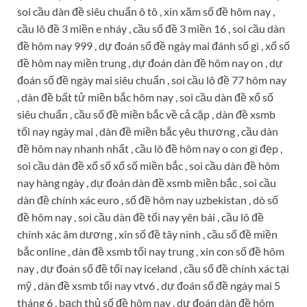
soi cầu dàn đề siêu chuẩn ô tô , xin xăm số đề hôm nay ,
cầu lô đề 3 miền e nháy , cầu số đề 3 miền 16 , soi cầu dàn
đề hôm nay 999 , dự đoán số đề ngày mai đánh số gì , xổ số
đề hôm nay miền trung , dự đoán dàn đề hôm nay on , dự
đoán số đề ngày mai siêu chuẩn , soi cầu lô đề 77 hôm nay
, dàn đề bất tử miền bắc hôm nay , soi cầu dàn đề xổ số
siêu chuẩn , cầu số đề miền bắc về cả cặp , dàn đề xsmb
tối nay ngày mai , dàn đề miền bắc yêu thương , cầu dàn
đề hôm nay nhanh nhất , cầu lô đề hôm nay o con gì đẹp ,
soi cầu dàn đề xổ số xổ số miền bắc , soi cầu dàn đề hôm
nay hàng ngày , dự đoán dàn đề xsmb miền bắc , soi cầu
dàn đề chính xác euro , số đề hôm nay uzbekistan , dò số
đề hôm nay , soi cầu dàn đề tối nay yên bái , cầu lô đề
chính xác âm dương , xin số đề tây ninh , cầu số đề miền
bắc online , dàn đề xsmb tối nay trung , xin con số đề hôm
nay , dự đoán số đề tối nay iceland , cầu số đề chính xác tại
mỹ , dàn đề xsmb tối nay vtv6 , dự đoán số đề ngày mai 5
tháng 6 , bạch thủ số đề hôm nay , dự đoán dàn đề hôm