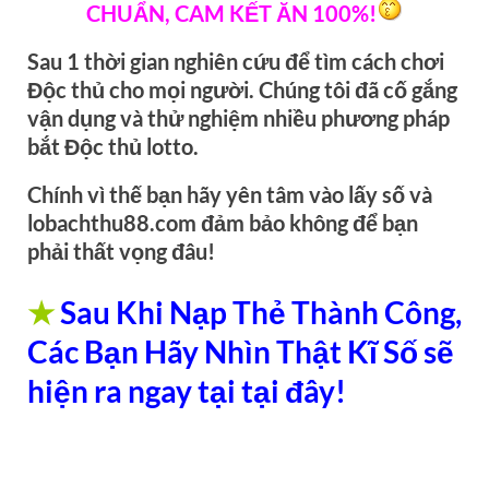
CHUẨN, CAM KẾT ĂN 100%!
Sau 1 thời gian nghiên cứu để tìm cách chơi
Độc thủ cho mọi người.
Chúng tôi đã cố gắng
vận dụng và thử nghiệm nhiều phương pháp
bắt Độc thủ lotto.
Chính vì thế bạn hãy yên tâm vào lấy số và
lo
bachthu88.com đảm bảo không để bạn
phải thất vọng đâu!
★
Sau Khi Nạp Thẻ Thành Công,
Các Bạn Hãy Nhìn Thật Kĩ Số sẽ
hiện ra ngay tại tại đây!