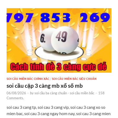
SOI CẦU MIỀN BẮC CHÍNH XÁC
/
SOI CẦU MIỀN BẮC SIÊU CHUẨN
soi cầu cặp 3 càng mb xổ số mb
06/08/2026
-
by
soi cầu ba càng chuẩn - soi cầu miền bắc
-
158
Comments.
soi cau 3 cang tp, soi cau 3 cang vip, soi cau 3 cang xo so
mien bac, soi cau 3 cang ngay hom nay, soi cau 3 cang mien