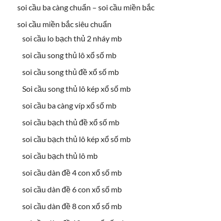
soi cầu ba càng chuẩn – soi cầu miền bắc
soi cầu miền bắc siêu chuẩn
soi cầu lo bạch thủ 2 nháy mb
soi cầu song thủ lô xổ số mb
soi cầu song thủ đề xổ số mb
Soi cầu song thủ lô kép xổ số mb
soi cầu ba càng víp xổ số mb
soi cầu bạch thủ đề xổ số mb
soi cầu bạch thủ lô kép xổ số mb
soi cầu bạch thủ lô mb
soi cầu dàn đề 4 con xổ số mb
soi cầu dàn đề 6 con xổ số mb
soi cầu dàn đề 8 con xổ số mb