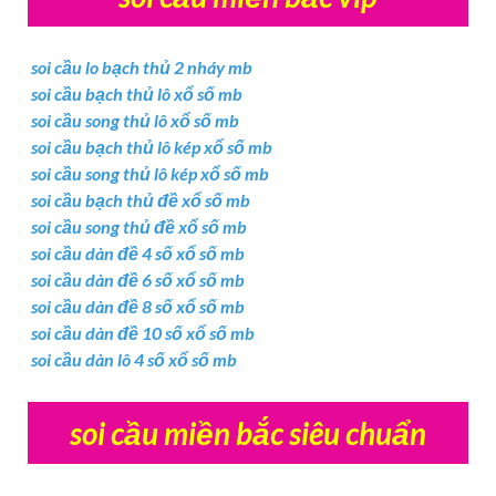
soi cầu lo bạch thủ 2 nháy mb
soi cầu bạch thủ lô xổ số mb
soi cầu song thủ lô xổ số mb
soi cầu bạch thủ lô kép xổ số mb
soi cầu song thủ lô kép xổ số mb
soi cầu bạch thủ đề xổ số mb
soi cầu song thủ đề xổ số mb
soi cầu dàn đề 4 số xổ số mb
soi cầu dàn đề 6 số xổ số mb
soi cầu dàn đề 8 số xổ số mb
soi cầu dàn đề 10 số xổ số mb
soi cầu dàn lô 4 số xổ số mb
soi cầu miền bắc siêu chuẩn