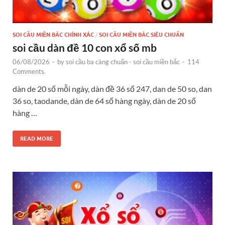
SOI CẦU MIỀN BẮC CHÍNH XÁC
/
SOI CẦU MIỀN BẮC SIÊU CHUẨN
soi cầu dàn đề 10 con xổ số mb
06/08/2026
-
by
soi cầu ba càng chuẩn - soi cầu miền bắc
-
114
Comments.
dàn de 20 số mỗi ngày, dàn đề 36 số 247, dan de 50 so, dan
36 so, taodande, dàn de 64 số hàng ngày, dàn de 20 số
hàng …
READ MORE