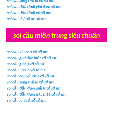
soi cầu song thủ lô xổ số mn
soi cầu đầu đuôi giải 8 xổ số mn
soi cầu đầu đuôi xổ số mn
soi cầu lô 3 số xổ số mn
soi cầu miền trung siêu chuẩn
soi cầu xỉu chủ xổ số mt
soi cầu giải đặc biệt xổ số mt
soi cầu giải 8 xổ số mt
soi cầu bao lô xổ số mt
soi cầu cặp xỉu chủ xổ số mt
soi cầu song thủ lô xổ số mt
soi cầu đầu đuôi giải 8 xổ số mt
soi cầu đầu đuôi đặc biệt xổ số mt
soi cầu lô 3 số xổ số mt