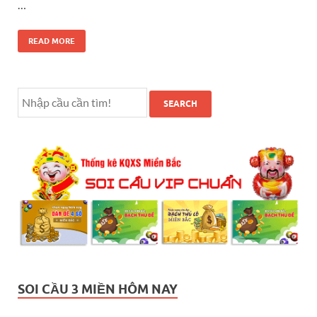
…
READ MORE
SEARCH
SOI CẦU 3 MIỀN HÔM NAY