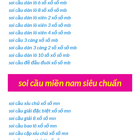
soi cầu dàn lô 6 số xổ số mb
soi cầu dàn lô 8 số xổ số mb
soi cầu dàn lô xiên 2 xổ số mb
soi cầu dàn lô xiên 3 xổ số mb
soi cầu dàn lô xiên 4 xổ số mb
soi cầu 3 càng xổ số mb
soi cầu dàn 3 càng 2 số xổ số mb
soi cầu dàn lô 10 số xổ số mb
soi cầu đề đầu đuôi xổ số mb
soi cầu miền nam siêu chuẩn
soi cầu xỉu chủ xổ số mn
soi cầu giải đặc biệt xổ số mn
soi cầu giải 8 xổ số mn
soi cầu bao lô xổ số mn
soi cầu cặp xỉu chủ xổ số mn