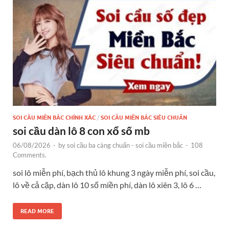
SOI CẦU MIỀN BẮC CHÍNH XÁC
/
SOI CẦU MIỀN BẮC SIÊU CHUẨN
soi cầu dàn lô 8 con xổ số mb
06/08/2026
-
by
soi cầu ba càng chuẩn - soi cầu miền bắc
-
108
Comments.
soi lô miễn phí, bạch thủ lô khung 3 ngày miễn phí, soi cầu,
lô về cả cặp, dàn lô 10 số miền phí, dàn lô xiên 3, lô 6 …
READ MORE