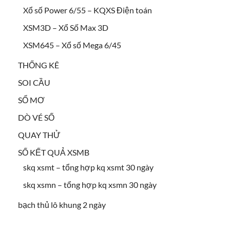
Xổ số Power 6/55 – KQXS Điện toán
XSM3D – Xổ Số Max 3D
XSM645 – Xổ số Mega 6/45
THỐNG KÊ
SOI CẦU
SỔ MƠ
DÒ VÉ SỐ
QUAY THỬ
SỐ KẾT QUẢ XSMB
skq xsmt – tổng hợp kq xsmt 30 ngày
skq xsmn – tổng hợp kq xsmn 30 ngày
bạch thủ lô khung 2 ngày