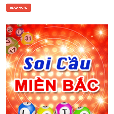
READ MORE