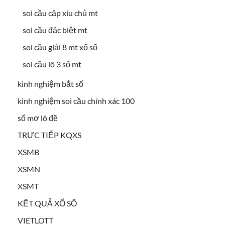
soi cầu cặp xíu chủ mt
soi cầu đặc biệt mt
soi cầu giải 8 mt xổ số
soi cầu lô 3 số mt
kinh nghiệm bắt số
kinh nghiệm soi cầu chính xác 100
sổ mơ lô đề
TRỰC TIẾP KQXS
XSMB
XSMN
XSMT
KẾT QUẢ XỔ SỐ
VIETLOTT