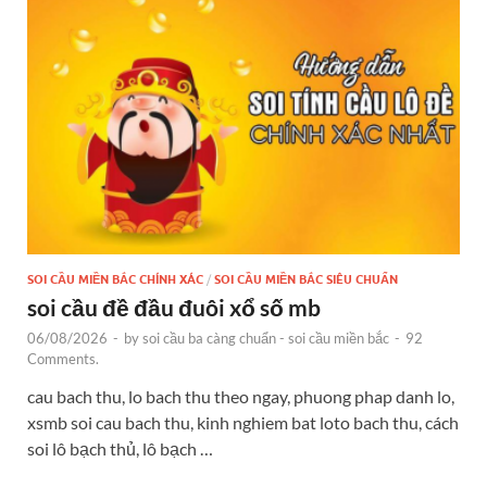
SOI CẦU MIỀN BẮC CHÍNH XÁC
/
SOI CẦU MIỀN BẮC SIÊU CHUẨN
soi cầu đề đầu đuôi xổ số mb
06/08/2026
-
by
soi cầu ba càng chuẩn - soi cầu miền bắc
-
92
Comments.
cau bach thu, lo bach thu theo ngay, phuong phap danh lo,
xsmb soi cau bach thu, kinh nghiem bat loto bach thu, cách
soi lô bạch thủ, lô bạch …