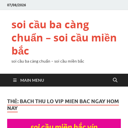
07/08/2026
soi cầu ba càng
chuẩn – soi cầu miền
bắc
soi cầu ba càng chuẩn – soi cầu miền bắc
MAIN MENU
THẺ:
BACH THU LO VIP MIEN BAC NGAY HOM
NAY
soi cầu miền bắc víp