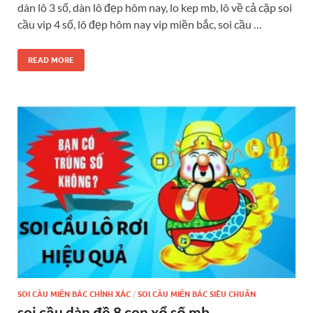
dàn lô 3 số, dàn lô đẹp hôm nay, lo kep mb, lô về cả cặp soi
cầu vip 4 số, lô đẹp hôm nay vip miền bắc, soi cầu …
READ MORE
SOI CẦU MIỀN BẮC CHÍNH XÁC
/
SOI CẦU MIỀN BẮC SIÊU CHUẨN
soi cầu dàn đề 8 con xổ số mb