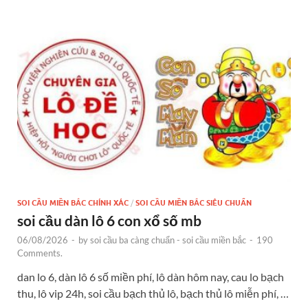
SOI CẦU MIỀN BẮC CHÍNH XÁC
/
SOI CẦU MIỀN BẮC SIÊU CHUẨN
soi cầu dàn lô 6 con xổ số mb
06/08/2026
-
by
soi cầu ba càng chuẩn - soi cầu miền bắc
-
190
Comments.
dan lo 6, dàn lô 6 số miền phí, lô dàn hôm nay, cau lo bạch
thu, lô vip 24h, soi cầu bạch thủ lô, bạch thủ lô miễn phí, …