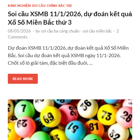
KINH NGHIỆM SOI CẦU CHÍNH XÁC 100
Soi cầu XSMB 11/1/2026, dự đoán kết quả
Xổ Số Miền Bắc thứ 3
08/05/2026
-
by
soi cầu ba càng chuẩn - soi cầu miền bắc
-
2
Comments.
Dự đoán XSMB 11/1/2026, dự đoán kết quả Xổ Số Miền
Bắc. Soi cầu dự đoán kết quả XSMB ngày 11/1-2026.
Chốt số lô giải tám, đặc biệt đầu đuôi, …
READ MORE