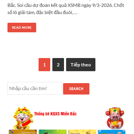
Bắc. Soi cầu dự đoán kết quả XSMB ngày 9/3-2026. Chốt
số lô giải tám, đặc biệt đầu đuôi, …
READ MORE
1
2
Tiếp theo
SEARCH