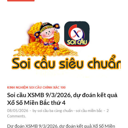
KINH NGHIỆM SOI CẦU CHÍNH XÁC 100
Soi cầu XSMB 9/3/2026, dự đoán kết quả
Xổ Số Miền Bắc thứ 4
08/05/2026
-
by
soi cầu ba càng chuẩn - soi cầu miền bắc
-
2
Comments.
Dự đoán XSMB 9/3/2026, dự đoán kết quả Xổ Số Miền