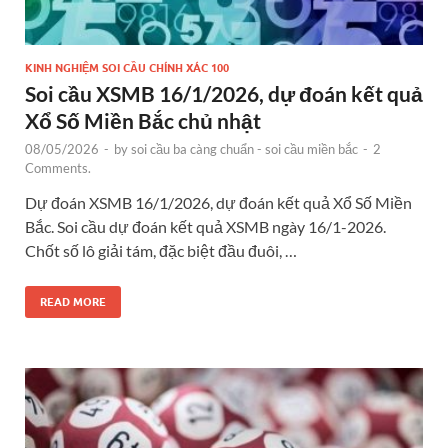
KINH NGHIỆM SOI CẦU CHÍNH XÁC 100
Soi cầu XSMB 16/1/2026, dự đoán kết quả
Xổ Số Miền Bắc chủ nhật
08/05/2026
-
by
soi cầu ba càng chuẩn - soi cầu miền bắc
-
2
Comments.
Dự đoán XSMB 16/1/2026, dự đoán kết quả Xổ Số Miền
Bắc. Soi cầu dự đoán kết quả XSMB ngày 16/1-2026.
Chốt số lô giải tám, đặc biệt đầu đuôi, …
READ MORE