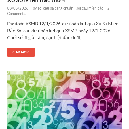
08/05/2026
-
by
soi cầu ba càng chuẩn - soi cầu miền bắc
-
2
Comments.
Dự đoán XSMB 12/1/2026, dự đoán kết quả Xổ Số Miền
Bắc. Soi cầu dự đoán kết quả XSMB ngày 12/1-2026.
Chốt số lô giải tám, đặc biệt đầu đuôi, …
READ MORE