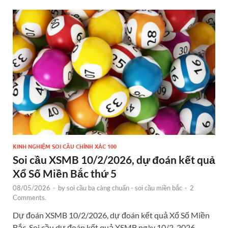
KINH NGHIỆM SOI CẦU CHÍNH XÁC 100
Soi cầu XSMB 10/2/2026, dự đoán kết quả
Xổ Số Miền Bắc thứ 5
08/05/2026
-
by
soi cầu ba càng chuẩn - soi cầu miền bắc
-
2
Comments.
Dự đoán XSMB 10/2/2026, dự đoán kết quả Xổ Số Miền
Bắc. Soi cầu dự đoán kết quả XSMB ngày 10/2-2026.