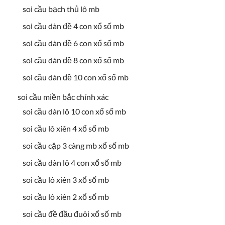
soi cầu bạch thủ lô mb
soi cầu dàn đề 4 con xổ số mb
soi cầu dàn đề 6 con xổ số mb
soi cầu dàn đề 8 con xổ số mb
soi cầu dàn đề 10 con xổ số mb
soi cầu miền bắc chính xác
soi cầu dàn lô 10 con xổ số mb
soi cầu lô xiên 4 xổ số mb
soi cầu cặp 3 càng mb xổ số mb
soi cầu dàn lô 4 con xổ số mb
soi cầu lô xiên 3 xổ số mb
soi cầu lô xiên 2 xổ số mb
soi cầu đề đầu đuôi xổ số mb