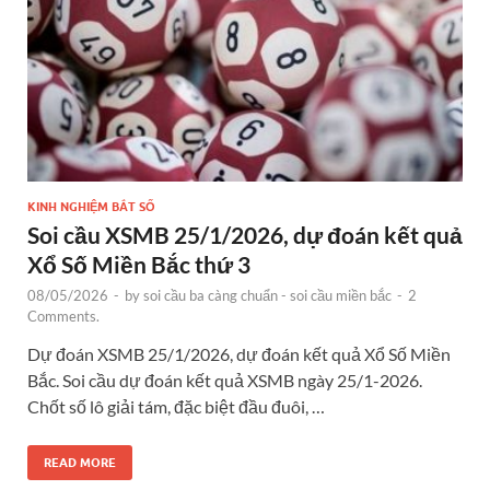
KINH NGHIỆM BẮT SỐ
Soi cầu XSMB 25/1/2026, dự đoán kết quả
Xổ Số Miền Bắc thứ 3
08/05/2026
-
by
soi cầu ba càng chuẩn - soi cầu miền bắc
-
2
Comments.
Dự đoán XSMB 25/1/2026, dự đoán kết quả Xổ Số Miền
Bắc. Soi cầu dự đoán kết quả XSMB ngày 25/1-2026.
Chốt số lô giải tám, đặc biệt đầu đuôi, …
READ MORE