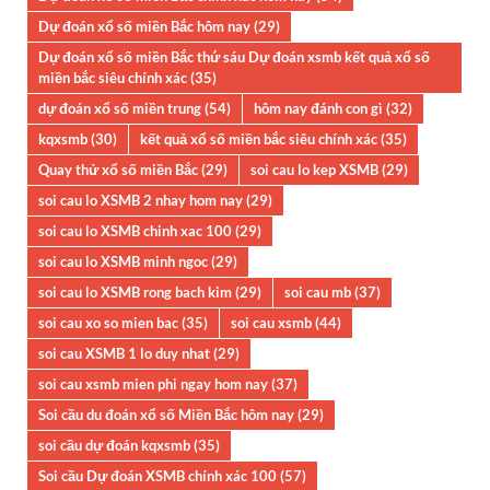
Dự đoán xổ số miền Bắc hôm nay
(29)
Dự đoán xổ số miền Bắc thứ sáu Dự đoán xsmb kết quả xổ số
miền bắc siêu chính xác
(35)
dự đoán xổ số miền trung
(54)
hôm nay đánh con gì
(32)
kqxsmb
(30)
kết quả xổ số miền bắc siêu chính xác
(35)
Quay thử xổ số miền Bắc
(29)
soi cau lo kep XSMB
(29)
soi cau lo XSMB 2 nhay hom nay
(29)
soi cau lo XSMB chinh xac 100
(29)
soi cau lo XSMB minh ngoc
(29)
soi cau lo XSMB rong bach kim
(29)
soi cau mb
(37)
soi cau xo so mien bac
(35)
soi cau xsmb
(44)
soi cau XSMB 1 lo duy nhat
(29)
soi cau xsmb mien phi ngay hom nay
(37)
Soi cầu du đoán xổ số Miền Bắc hôm nay
(29)
soi cầu dự đoán kqxsmb
(35)
Soi cầu Dự đoán XSMB chính xác 100
(57)