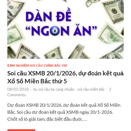
KINH NGHIỆM SOI CẦU CHÍNH XÁC 100
Soi cầu XSMB 20/1/2026, dự đoán kết quả
Xổ Số Miền Bắc thứ 5
08/05/2026
-
by
soi cầu ba càng chuẩn - soi cầu miền bắc
-
2
Comments.
Dự đoán XSMB 20/1/2026, dự đoán kết quả Xổ Số Miền
Bắc. Soi cầu dự đoán kết quả XSMB ngày 20/1-2026.
Chốt số lô giải tám, đặc biệt đầu đuôi, …