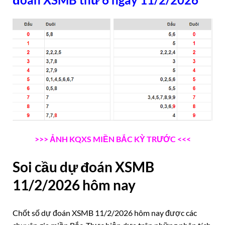
>>> ẢNH KQXS MIỀN BẮC KỲ TRƯỚC <<<
Soi cầu dự đoán XSMB
11/2/2026 hôm nay
Chốt số dự đoán XSMB 11/2/2026 hôm nay được các