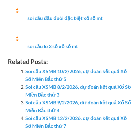
soi cầu đầu đuôi đặc biệt xổ số mt
soi cầu lô 3 số xổ số mt
Related Posts:
Soi cầu XSMB 10/2/2026, dự đoán kết quả Xổ
Số Miền Bắc thứ 5
Soi cầu XSMB 8/2/2026, dự đoán kết quả Xổ Số
Miền Bắc thứ 3
Soi cầu XSMB 9/2/2026, dự đoán kết quả Xổ Số
Miền Bắc thứ 4
Soi cầu XSMB 12/2/2026, dự đoán kết quả Xổ
Số Miền Bắc thứ 7