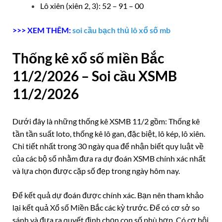
Lô xiên (xiên 2, 3):
52 – 91 – 00
>>> XEM THÊM:
soi cầu bạch thủ lô xổ số mb
Thống kê xổ số miền Bắc
11/2/2026 – Soi cầu XSMB
11/2/2026
Dưới đây là những thống kê XSMB 11/2 gồm: Thống kê
tần tần suất loto, thống kê lô gan, đặc biệt, lô kép, lô xiên.
Chi tiết nhất trong 30 ngày qua để nhận biết quy luật về
của các bộ số nhằm đưa ra dự đoán XSMB chính xác nhất
và lựa chọn được cặp số đẹp trong ngày hôm nay.
Để kết quả dự đoán được chính xác. Bạn nên tham khảo
lại kết quả Xổ số Miền Bắc các kỳ trước. Để có cơ sở so
sánh và đưa ra quyết định chọn con số phù hợp. Có cơ hội