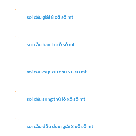
soi cầu giải 8 xổ số mt
soi cầu bao lô xổ số mt
soi cầu cặp xỉu chủ xổ số mt
soi cầu song thủ lô xổ số mt
soi cầu đầu đuôi giải 8 xổ số mt