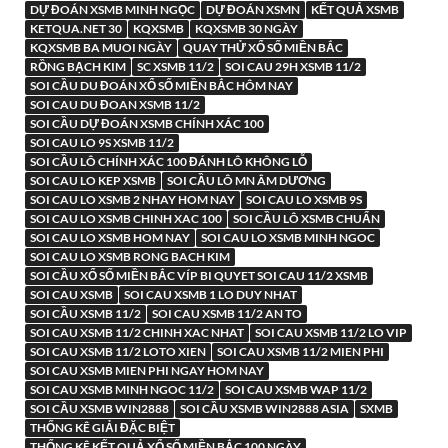
DỰ ĐOÁN XSMB MINH NGỌC
DỰ ĐOÁN XSMN
KẾT QUẢ XSMB
KETQUA.NET 30
KQXSMB
KQXSMB 30 NGÀY
KQXSMB BA MUOI NGÀY
QUAY THỬ XỔ SỐ MIỀN BẮC
RỒNG BẠCH KIM
SC XSMB 11/2
SOI CAU 29H XSMB 11/2
SOI CẦU DU ĐOÁN XỔ SỐ MIỀN BẮC HÔM NAY
SOI CAU DU ĐOAN XSMB 11/2
SOI CẦU DỰ ĐOÁN XSMB CHÍNH XÁC 100
SOI CAU LO 9S XSMB 11/2
SOI CẦU LÔ CHÍNH XÁC 100 ĐÁNH LÔ KHÔNG LỖ
SOI CAU LO KEP XSMB
SOI CẦU LÔ MN ÂM DƯƠNG
SOI CAU LO XSMB 2 NHAY HOM NAY
SOI CAU LO XSMB 9S
SOI CAU LO XSMB CHINH XAC 100
SOI CẦU LÔ XSMB CHUẨN
SOI CAU LO XSMB HOM NAY
SOI CAU LO XSMB MINH NGOC
SOI CAU LO XSMB RONG BACH KIM
SOI CẦU XỔ SỐ MIỀN BẮC VÍP BI QUYET SOI CAU 11/2 XSMB
SOI CAU XSMB
SOI CAU XSMB 1 LO DUY NHAT
SOI CẦU XSMB 11/2
SOI CAU XSMB 11/2 AN TO
SOI CAU XSMB 11/2 CHINH XAC NHAT
SOI CAU XSMB 11/2 LO VIP
SOI CAU XSMB 11/2 LOTO XIEN
SOI CAU XSMB 11/2 MIEN PHI
SOI CAU XSMB MIEN PHI NGAY HOM NAY
SOI CAU XSMB MINH NGOC 11/2
SOI CAU XSMB WAP 11/2
SOI CẦU XSMB WIN2888
SOI CẦU XSMB WIN2888 ASIA
SXMB
THỐNG KÊ GIẢI ĐẶC BIỆT
THỐNG KÊ KẾT QUẢ XỔ SỐ MIỀN BẮC 100 NGÀY