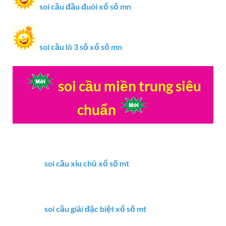
soi cầu đầu đuôi xổ số mn
soi cầu lô 3 số xổ số mn
soi cầu miền trung siêu
chuẩn
soi cầu xỉu chủ xổ số mt
soi cầu giải đặc biệt xổ số mt