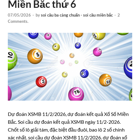
Miền Bắc thứ 6
07/05/2026
-
by
soi cầu ba càng chuẩn - soi cầu miền bắc
-
2
Comments.
Dự đoán XSMB 11/2/2026, dự đoán kết quả Xổ Số Miền
Bắc. Soi cầu dự đoán kết quả XSMB ngày 11/2-2026.
Chốt số lô giải tám, đặc biệt đầu đuôi, bao lô 2 số chính
xác nhất. soi cầu dự đoán XSMB 11/2/2026. dự đoán xổ