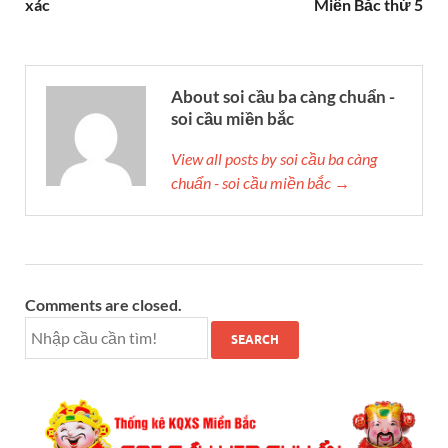
xác
Miền Bắc thứ 5
About soi cầu ba càng chuẩn -
soi cầu miền bắc
View all posts by soi cầu ba càng
chuẩn - soi cầu miền bắc →
Comments are closed.
SEARCH