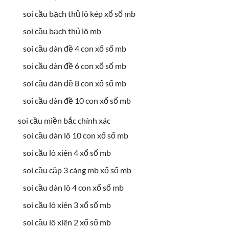
soi cầu bạch thủ lô kép xổ số mb
soi cầu bạch thủ lô mb
soi cầu dàn đề 4 con xổ số mb
soi cầu dàn đề 6 con xổ số mb
soi cầu dàn đề 8 con xổ số mb
soi cầu dàn đề 10 con xổ số mb
soi cầu miền bắc chính xác
soi cầu dàn lô 10 con xổ số mb
soi cầu lô xiên 4 xổ số mb
soi cầu cặp 3 càng mb xổ số mb
soi cầu dàn lô 4 con xổ số mb
soi cầu lô xiên 3 xổ số mb
soi cầu lô xiên 2 xổ số mb