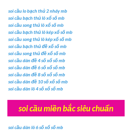
soi cầu lo bạch thủ 2 nháy mb
soi cầu bạch thủ lô xổ số mb
soi cầu song thủ lô xổ số mb
soi cầu bạch thủ lô kép xổ số mb
soi cầu song thủ lô kép xổ số mb
soi cầu bạch thủ đề xổ số mb
soi cầu song thủ đề xổ số mb
soi cầu dàn đề 4 số xổ số mb
soi cầu dàn đề 6 số xổ số mb
soi cầu dàn đề 8 số xổ số mb
soi cầu dàn đề 10 số xổ số mb
soi cầu dàn lô 4 số xổ số mb
soi cầu miền bắc siêu chuẩn
soi cầu dàn lô 6 số xổ số mb