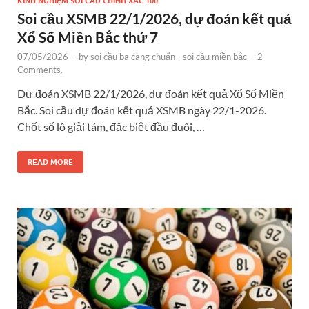
KINH NGHIỆM SOI CẦU CHÍNH XÁC 100
Soi cầu XSMB 22/1/2026, dự đoán kết quả
Xổ Số Miền Bắc thứ 7
07/05/2026
-
by
soi cầu ba càng chuẩn - soi cầu miền bắc
-
2
Comments.
Dự đoán XSMB 22/1/2026, dự đoán kết quả Xổ Số Miền
Bắc. Soi cầu dự đoán kết quả XSMB ngày 22/1-2026.
Chốt số lô giải tám, đặc biệt đầu đuôi, …
READ MORE