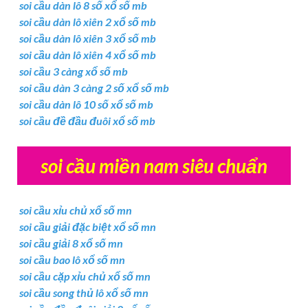
soi cầu dàn lô 8 số xổ số mb
soi cầu dàn lô xiên 2 xổ số mb
soi cầu dàn lô xiên 3 xổ số mb
soi cầu dàn lô xiên 4 xổ số mb
soi cầu 3 càng xổ số mb
soi cầu dàn 3 càng 2 số xổ số mb
soi cầu dàn lô 10 số xổ số mb
soi cầu đề đầu đuôi xổ số mb
soi cầu miền nam siêu chuẩn
soi cầu xỉu chủ xổ số mn
soi cầu giải đặc biệt xổ số mn
soi cầu giải 8 xổ số mn
soi cầu bao lô xổ số mn
soi cầu cặp xỉu chủ xổ số mn
soi cầu song thủ lô xổ số mn