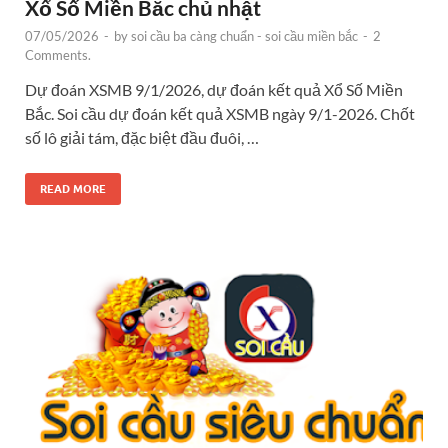
Xổ Số Miền Bắc chủ nhật
07/05/2026
-
by
soi cầu ba càng chuẩn - soi cầu miền bắc
-
2
Comments.
Dự đoán XSMB 9/1/2026, dự đoán kết quả Xổ Số Miền
Bắc. Soi cầu dự đoán kết quả XSMB ngày 9/1-2026. Chốt
số lô giải tám, đặc biệt đầu đuôi, …
READ MORE