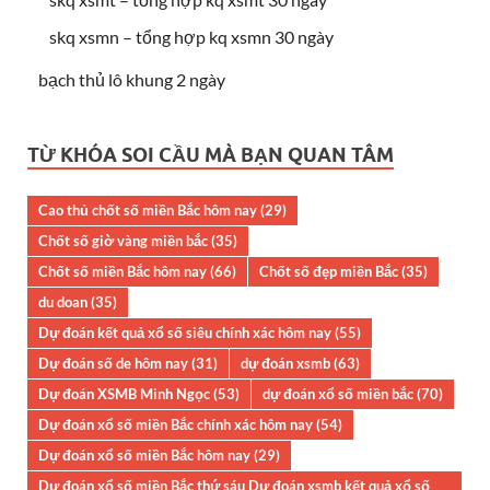
skq xsmn – tổng hợp kq xsmn 30 ngày
bạch thủ lô khung 2 ngày
TỪ KHÓA SOI CẦU MÀ BẠN QUAN TÂM
Cao thủ chốt số miền Bắc hôm nay
(29)
Chốt số giờ vàng miền bắc
(35)
Chốt số miền Bắc hôm nay
(66)
Chốt số đẹp miền Bắc
(35)
du doan
(35)
Dự đoán kết quả xổ số siêu chính xác hôm nay
(55)
Dự đoán số de hôm nay
(31)
dự đoán xsmb
(63)
Dự đoán XSMB Minh Ngọc
(53)
dự đoán xổ số miền bắc
(70)
Dự đoán xổ số miền Bắc chính xác hôm nay
(54)
Dự đoán xổ số miền Bắc hôm nay
(29)
Dự đoán xổ số miền Bắc thứ sáu Dự đoán xsmb kết quả xổ số