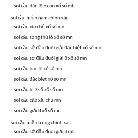
soi cầu dàn lô 6 con xổ số mb
soi cầu miền nam chính xác
soi cầu xíu chủ xổ số mn
soi cầu song thủ lô xổ số mn
soi cầu sớ đầu đuôi giải đặc biệt xổ số mn
soi cầu sớ đầu đuôi giải 8 xổ số mn
soi cầu bao lô xổ số mn
soi cầu đặc biệt xổ số mn
soi cầu lô 3 số xổ số mn
soi cầu cặp xíu chủ mn
soi cầu giải 8 xổ số mn
soi cầu miền trung chính xác
soi cầu sớ đầu đuôi giải 8 mt