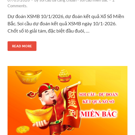
07/05/2026
-
by
soi cầu ba càng chuẩn - soi cầu miền bắc
-
2
Comments.
Dự đoán XSMB 10/1/2026, dự đoán kết quả Xổ Số Miền
Bắc. Soi cầu dự đoán kết quả XSMB ngày 10/1-2026.
Chốt số lô giải tám, đặc biệt đầu đuôi, …
READ MORE