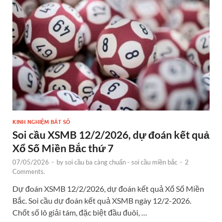
KINH NGHIỆM BẮT SỐ
Soi cầu XSMB 12/2/2026, dự đoán kết quả
Xổ Số Miền Bắc thứ 7
07/05/2026
-
by
soi cầu ba càng chuẩn - soi cầu miền bắc
-
2
Comments.
Dự đoán XSMB 12/2/2026, dự đoán kết quả Xổ Số Miền
Bắc. Soi cầu dự đoán kết quả XSMB ngày 12/2-2026.
Chốt số lô giải tám, đặc biệt đầu đuôi, …