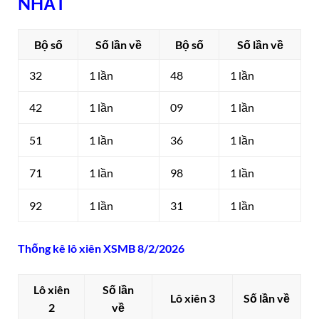
NHẤT
Bộ số
Số lần về
Bộ số
Số lần về
32
1 lần
48
1 lần
42
1 lần
09
1 lần
51
1 lần
36
1 lần
71
1 lần
98
1 lần
92
1 lần
31
1 lần
Thống kê lô xiên XSMB 8/2/2026
Lô xiên
Số lần
Lô xiên 3
Số lần về
2
về