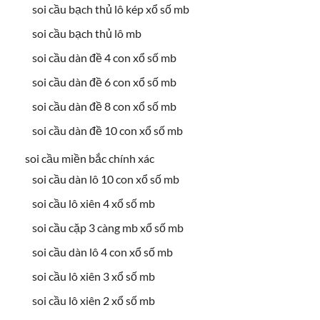
soi cầu bạch thủ lô kép xổ số mb
soi cầu bạch thủ lô mb
soi cầu dàn đề 4 con xổ số mb
soi cầu dàn đề 6 con xổ số mb
soi cầu dàn đề 8 con xổ số mb
soi cầu dàn đề 10 con xổ số mb
soi cầu miền bắc chính xác
soi cầu dàn lô 10 con xổ số mb
soi cầu lô xiên 4 xổ số mb
soi cầu cặp 3 càng mb xổ số mb
soi cầu dàn lô 4 con xổ số mb
soi cầu lô xiên 3 xổ số mb
soi cầu lô xiên 2 xổ số mb