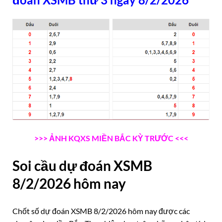
>>> ẢNH KQXS MIỀN BẮC KỲ TRƯỚC <<<
Soi cầu dự đoán XSMB
8/2/2026 hôm nay
Chốt số dự đoán XSMB 8/2/2026 hôm nay được các