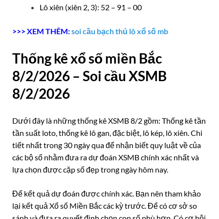
Lô xiên (xiên 2, 3):
52 – 91 – 00
>>> XEM THÊM:
soi cầu bạch thủ lô xổ số mb
Thống kê xổ số miền Bắc
8/2/2026 – Soi cầu XSMB
8/2/2026
Dưới đây là những thống kê XSMB 8/2 gồm: Thống kê tần
tần suất loto, thống kê lô gan, đặc biệt, lô kép, lô xiên. Chi
tiết nhất trong 30 ngày qua để nhận biết quy luật về của
các bộ số nhằm đưa ra dự đoán XSMB chính xác nhất và
lựa chọn được cặp số đẹp trong ngày hôm nay.
Để kết quả dự đoán được chính xác. Bạn nên tham khảo
lại kết quả Xổ số Miền Bắc các kỳ trước. Để có cơ sở so
sánh và đưa ra quyết định chọn con số phù hợp. Có cơ hội