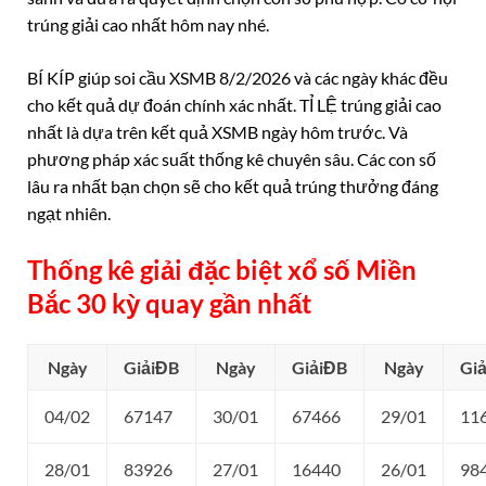
trúng giải cao nhất hôm nay nhé.
BÍ KÍP giúp soi cầu XSMB 8/2/2026 và các ngày khác đều
cho kết quả dự đoán chính xác nhất. TỈ LỆ trúng giải cao
nhất là dựa trên kết quả XSMB ngày hôm trước. Và
phương pháp xác suất thống kê chuyên sâu. Các con số
lâu ra nhất bạn chọn sẽ cho kết quả trúng thưởng đáng
ngạt nhiên.
Thống kê giải đặc biệt xổ số Miền
Bắc 30 kỳ quay gần nhất
Ngày
Giải
ĐB
Ngày
Giải
ĐB
Ngày
Giả
04/02
671
47
30/01
674
66
29/01
11
28/01
839
26
27/01
164
40
26/01
98