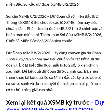
miền Bắc. Soi cầu dự đoán XSMB 8/2/2026
Soi cầu XSMB 8/2/2026 – Dự đoán xổ số miền Bắc 8/2.
Thống kê XSMB 8/2 chốt số cầu lô XSMB hôm nay siêu
chuẩn xác – Phân tích dự đoán MB 8/2 thứ 3 chính xác và
hoàn toàn miễn phí. Tham khảo Soi Cầu XSMB 8/2/2026,
Chốt Số Miền Bắc 8/2/2026 siêu chuẩn.
Dự Đoán XSMB 8/2/2026. Hãy cùng chuyên gia dự đoán
XSMB 8/2/2026 hôm nay siêu chuẩn với các kết quả dự
đoán giải đặt biệt đầu đuôi, giải lô tô 2 số, lô xiên chính
xác nhất.
Để kết quả dự đoán được chính xác. Bạn nên
tham khảo lại kết quả Xổ số Miền Bắc các kỳ trước để có
cơ sở so sánh và đưa ra quyết định chọn con số phù hợp,
có cơ hội trúng giải cao nhất.
Xem lại kết quả XSMB kỳ trước
– Dự
đoán XSMB thứ 3 ngày 8/2/2026