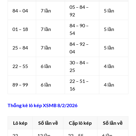
05 – 84 –
84 – 04
7 lần
5 lần
92
84 – 90 –
01 – 18
7 lần
5 lần
54
84 – 92 –
25 – 84
7 lần
5 lần
04
30 – 84 –
22 – 55
6 lần
4 lần
25
22 – 51 –
89 – 99
6 lần
4 lần
16
Thống kê lô kép XSMB 8/2/2026
Lô kép
Số lần về
Cặp lô kép
Số lần về
22
12 lần
22 – 55
6 lần