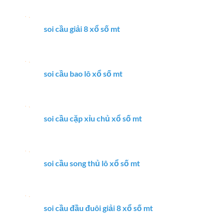
soi cầu giải 8 xổ số mt
soi cầu bao lô xổ số mt
soi cầu cặp xỉu chủ xổ số mt
soi cầu song thủ lô xổ số mt
soi cầu đầu đuôi giải 8 xổ số mt