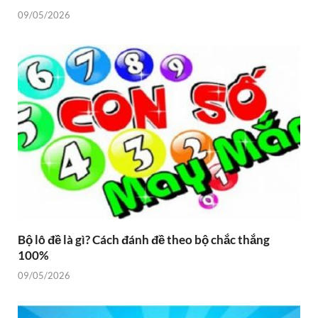
09/05/2026
Bộ lô đề là gì? Cách đánh đề theo bộ chắc thắng
100%
09/05/2026