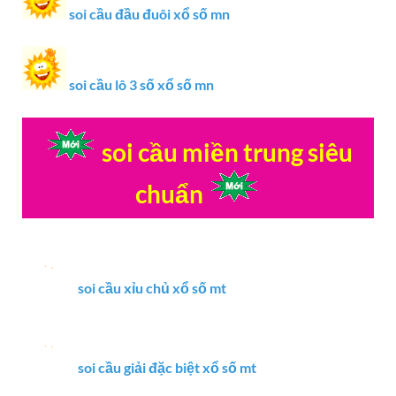
soi cầu đầu đuôi xổ số mn
soi cầu lô 3 số xổ số mn
soi cầu miền trung siêu
chuẩn
soi cầu xỉu chủ xổ số mt
soi cầu giải đặc biệt xổ số mt