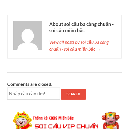
About soi cầu ba càng chuẩn -
soi cầu miền bắc
View all posts by soi cầu ba càng
chuẩn - soi cầu miền bắc →
Comments are closed.
SEARCH