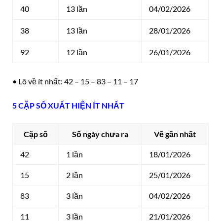
40
13 lần
04/02/2026
38
13 lần
28/01/2026
92
12 lần
26/01/2026
• Lô về ít nhất:
42 – 15 – 83 – 11 – 17
5 CẶP SỐ XUẤT HIỆN ÍT NHẤT
Cặp số
Số ngày chưa ra
Về gần nhất
42
1 lần
18/01/2026
15
2 lần
25/01/2026
83
3 lần
04/02/2026
11
3 lần
21/01/2026