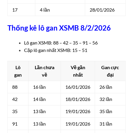
17
4 lần
28/01/2026
Thống kê lô gan XSMB 8/2/2026
Lô gan XSMB:
88 – 42 – 35 – 91 – 56
Cặp lô gan nhất XSMB:
15 – 51
Lô
Lần chưa
Về gần
Gan cực
gan
về
nhất
đại
88
16
lần
16/01/2026
26
lần
42
14
lần
18/01/2026
32
lần
35
13
lần
19/01/2026
35
lần
91
13
lần
19/01/2026
31
lần