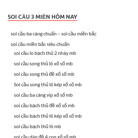
SOI CẦU 3 MIỀN HÔM NAY
soi cầu ba càng chuẩn – soi cầu miền bắc
soi cầu miền bắc siêu chuẩn
soi cầu lo bạch thủ 2 nháy mb
soi cầu song thủ lô xổ số mb
soi cầu song thủ đề xổ số mb
Soi cầu song thủ lô kép xổ số mb
soi cầu ba càng víp xổ số mb
soi cầu bạch thủ đề xổ số mb
soi cầu bạch thủ lô kép xổ số mb
soi cầu bạch thủ lô mb
soi cầu dàn đề 4 con xổ số mb