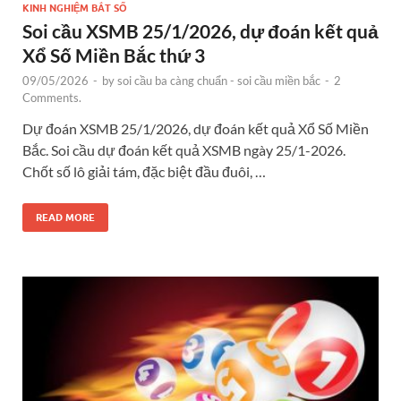
KINH NGHIỆM BẮT SỐ
Soi cầu XSMB 25/1/2026, dự đoán kết quả
Xổ Số Miền Bắc thứ 3
09/05/2026
-
by
soi cầu ba càng chuẩn - soi cầu miền bắc
-
2
Comments.
Dự đoán XSMB 25/1/2026, dự đoán kết quả Xổ Số Miền
Bắc. Soi cầu dự đoán kết quả XSMB ngày 25/1-2026.
Chốt số lô giải tám, đặc biệt đầu đuôi, …
READ MORE