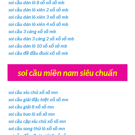
soi cầu dàn lô 8 số xổ số mb
soi cầu dàn lô xiên 2 xổ số mb
soi cầu dàn lô xiên 3 xổ số mb
soi cầu dàn lô xiên 4 xổ số mb
soi cầu 3 càng xổ số mb
soi cầu dàn 3 càng 2 số xổ số mb
soi cầu dàn lô 10 số xổ số mb
soi cầu đề đầu đuôi xổ số mb
soi cầu miền nam siêu chuẩn
soi cầu xỉu chủ xổ số mn
soi cầu giải đặc biệt xổ số mn
soi cầu giải 8 xổ số mn
soi cầu bao lô xổ số mn
soi cầu cặp xỉu chủ xổ số mn
soi cầu song thủ lô xổ số mn