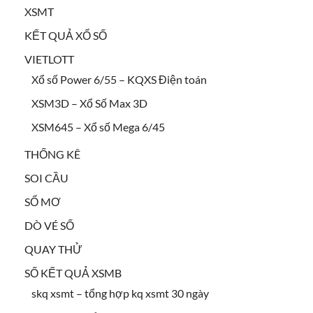
XSMT
KẾT QUẢ XỔ SỐ
VIETLOTT
Xổ số Power 6/55 – KQXS Điện toán
XSM3D – Xổ Số Max 3D
XSM645 – Xổ số Mega 6/45
THỐNG KÊ
SOI CẦU
SỔ MƠ
DÒ VÉ SỐ
QUAY THỬ
SỐ KẾT QUẢ XSMB
skq xsmt – tổng hợp kq xsmt 30 ngày