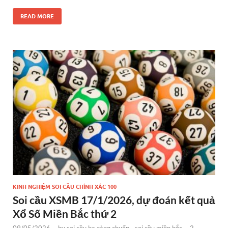
READ MORE
KINH NGHIỆM SOI CẦU CHÍNH XÁC 100
Soi cầu XSMB 17/1/2026, dự đoán kết quả
Xổ Số Miền Bắc thứ 2