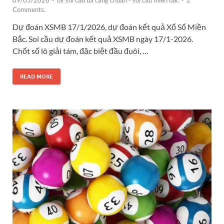
09/05/2026
-
by
soi cầu ba càng chuẩn - soi cầu miền bắc
-
2
Comments.
Dự đoán XSMB 17/1/2026, dự đoán kết quả Xổ Số Miền
Bắc. Soi cầu dự đoán kết quả XSMB ngày 17/1-2026.
Chốt số lô giải tám, đặc biệt đầu đuôi, …
READ MORE