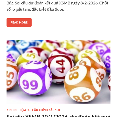
Bắc. Soi cầu dự đoán kết quả XSMB ngày 8/2-2026. Chốt
số lô giải tám, đặc biệt đầu đuôi, …
READ MORE
KINH NGHIỆM SOI CẦU CHÍNH XÁC 100
Soi cầu XSMB 10/1/2026, dự đoán kết quả