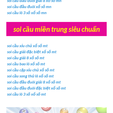
soi cầu đầu đuôi giải 8 xổ số mn
soi cầu đầu đuôi xổ số mn
soi cầu lô 3 số xổ số mn
soi cầu miền trung siêu chuẩn
soi cầu xỉu chủ xổ số mt
soi cầu giải đặc biệt xổ số mt
soi cầu giải 8 xổ số mt
soi cầu bao lô xổ số mt
soi cầu cặp xỉu chủ xổ số mt
soi cầu song thủ lô xổ số mt
soi cầu đầu đuôi giải 8 xổ số mt
soi cầu đầu đuôi đặc biệt xổ số mt
soi cầu lô 3 số xổ số mt