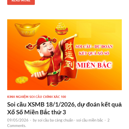
READ MORE
KINH NGHIỆM SOI CẦU CHÍNH XÁC 100
Soi cầu XSMB 18/1/2026, dự đoán kết quả
Xổ Số Miền Bắc thứ 3
09/05/2026
-
by
soi cầu ba càng chuẩn - soi cầu miền bắc
-
2
Comments.