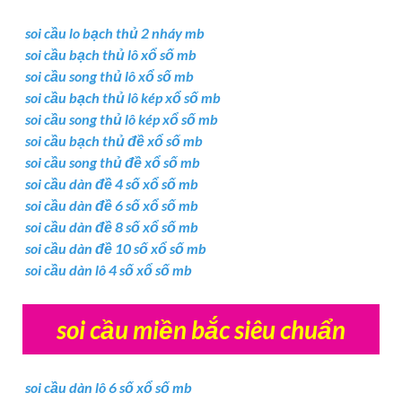
soi cầu lo bạch thủ 2 nháy mb
soi cầu bạch thủ lô xổ số mb
soi cầu song thủ lô xổ số mb
soi cầu bạch thủ lô kép xổ số mb
soi cầu song thủ lô kép xổ số mb
soi cầu bạch thủ đề xổ số mb
soi cầu song thủ đề xổ số mb
soi cầu dàn đề 4 số xổ số mb
soi cầu dàn đề 6 số xổ số mb
soi cầu dàn đề 8 số xổ số mb
soi cầu dàn đề 10 số xổ số mb
soi cầu dàn lô 4 số xổ số mb
soi cầu miền bắc siêu chuẩn
soi cầu dàn lô 6 số xổ số mb