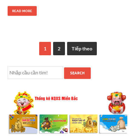
READ MORE
1
2
Tiếp theo
SEARCH