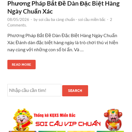
Phương Pháp Bắt Đề Dàn Đặc Biệt Hàng
Ngày Chuẩn Xác
08/05/2026
-
by
soi cầu ba càng chuẩn - soi cầu miền bắc
-
2
Comments.
Phương Pháp Bắt Đề Dàn Đặc Biệt Hàng Ngày Chuẩn
Xác Đánh dàn đặc biệt hàng ngày là trò chơi thú vị hiện
nay cùng với những con số bí ẩn. Và …
READ MORE
SEARCH