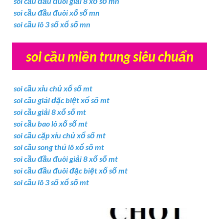
soi cầu đầu đuôi giải 8 xổ số mn
soi cầu đầu đuôi xổ số mn
soi cầu lô 3 số xổ số mn
soi cầu miền trung siêu chuẩn
soi cầu xỉu chủ xổ số mt
soi cầu giải đặc biệt xổ số mt
soi cầu giải 8 xổ số mt
soi cầu bao lô xổ số mt
soi cầu cặp xỉu chủ xổ số mt
soi cầu song thủ lô xổ số mt
soi cầu đầu đuôi giải 8 xổ số mt
soi cầu đầu đuôi đặc biệt xổ số mt
soi cầu lô 3 số xổ số mt