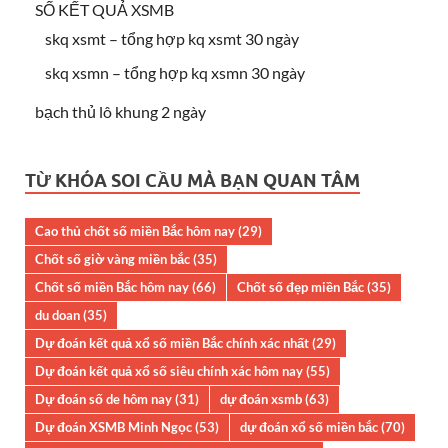
SỐ KẾT QUẢ XSMB
skq xsmt – tổng hợp kq xsmt 30 ngày
skq xsmn – tổng hợp kq xsmn 30 ngày
bạch thủ lô khung 2 ngày
TỪ KHÓA SOI CẦU MÀ BẠN QUAN TÂM
Cao thủ chốt số miền Bắc hôm nay
(29)
Chốt số giờ vàng miền bắc
(35)
Chốt số miền Bắc hôm nay
(66)
Chốt số đẹp miền Bắc
(35)
du doan
(35)
Dự đoán kết quả xổ số miền Bắc chính xác nhất
(29)
Dự đoán kết quả xổ số siêu chính xác hôm nay
(55)
Dự đoán số de hôm nay
(31)
dự đoán xsmb
(63)
Dự đoán XSMB Minh Ngọc
(53)
dự đoán xổ số miền bắc
(70)