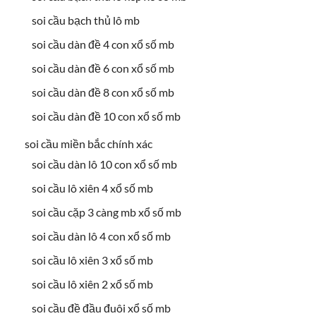
soi cầu bạch thủ lô mb
soi cầu dàn đề 4 con xổ số mb
soi cầu dàn đề 6 con xổ số mb
soi cầu dàn đề 8 con xổ số mb
soi cầu dàn đề 10 con xổ số mb
soi cầu miền bắc chính xác
soi cầu dàn lô 10 con xổ số mb
soi cầu lô xiên 4 xổ số mb
soi cầu cặp 3 càng mb xổ số mb
soi cầu dàn lô 4 con xổ số mb
soi cầu lô xiên 3 xổ số mb
soi cầu lô xiên 2 xổ số mb
soi cầu đề đầu đuôi xổ số mb