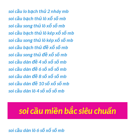
soi cầu lo bạch thủ 2 nháy mb
soi cầu bạch thủ lô xổ số mb
soi cầu song thủ lô xổ số mb
soi cầu bạch thủ lô kép xổ số mb
soi cầu song thủ lô kép xổ số mb
soi cầu bạch thủ đề xổ số mb
soi cầu song thủ đề xổ số mb
soi cầu dàn đề 4 số xổ số mb
soi cầu dàn đề 6 số xổ số mb
soi cầu dàn đề 8 số xổ số mb
soi cầu dàn đề 10 số xổ số mb
soi cầu dàn lô 4 số xổ số mb
soi cầu miền bắc siêu chuẩn
soi cầu dàn lô 6 số xổ số mb