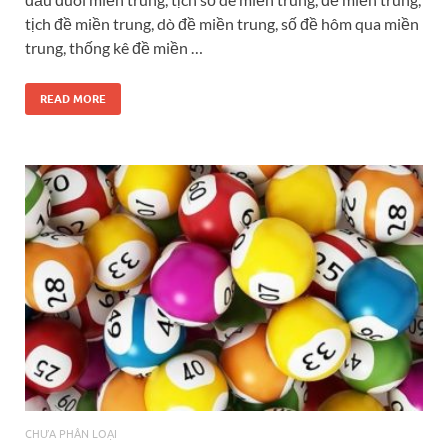
tịch đề miền trung, dò đề miền trung, số đề hôm qua miền
trung, thống kê đề miền …
READ MORE
CHƯA PHÂN LOẠI