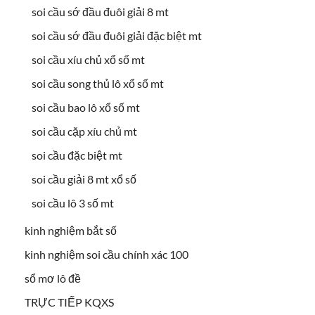
soi cầu sớ đầu đuôi giải 8 mt
soi cầu sớ đầu đuôi giải đặc biệt mt
soi cầu xíu chủ xổ số mt
soi cầu song thủ lô xổ số mt
soi cầu bao lô xổ số mt
soi cầu cặp xíu chủ mt
soi cầu đặc biệt mt
soi cầu giải 8 mt xổ số
soi cầu lô 3 số mt
kinh nghiệm bắt số
kinh nghiệm soi cầu chính xác 100
sổ mơ lô đề
TRỰC TIẾP KQXS