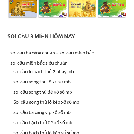
SOI CẦU 3 MIỀN HÔM NAY
soi cầu ba càng chuẩn – soi cầu miền bắc
soi cầu miền bắc siêu chuẩn
soi cầu lo bạch thủ 2 nháy mb
soi cầu song thủ lô xổ số mb
soi cầu song thủ đề xổ số mb
Soi cầu song thủ lô kép xổ số mb
soi cầu ba càng víp xổ số mb
soi cầu bạch thủ đề xổ số mb
soi cầu bạch thủ lô kép xổ số mb