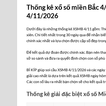
Thống kê xổ số miền Bắc 
4/11/2026
Dưới đây là những thống kê XSMB 4/11 gồm: Thống 
xiên. Chi tiết nhất trong 30 ngày qua để nhận b
chính xác nhất và lựa chọn được cặp số đẹp tron
Để kết quả dự đoán được chính xác. Bạn nên tham
sở so sánh và đưa ra quyết định chọn con số phù 
BÍ KÍP giúp soi cầu XSMB 4/11/2026 và các ngày 
giải cao nhất là dựa trên kết quả XSMB ngày hô
Các con số lâu ra nhất bạn chọn sẽ cho kết quả 
Thống kê giải đặc biệt xổ số M