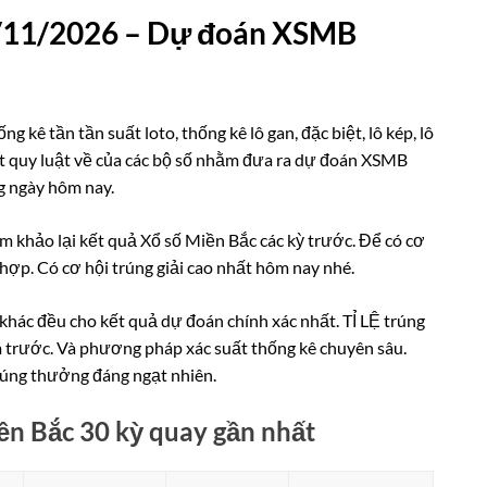
4/11/2026 – Dự đoán XSMB
kê tần tần suất loto, thống kê lô gan, đặc biệt, lô kép, lô
iết quy luật về của các bộ số nhằm đưa ra dự đoán XSMB
g ngày hôm nay.
 khảo lại kết quả Xổ số Miền Bắc các kỳ trước. Để có cơ
hợp. Có cơ hội trúng giải cao nhất hôm nay nhé.
khác đều cho kết quả dự đoán chính xác nhất. TỈ LỆ trúng
m trước. Và phương pháp xác suất thống kê chuyên sâu.
trúng thưởng đáng ngạt nhiên.
iền Bắc 30 kỳ quay gần nhất