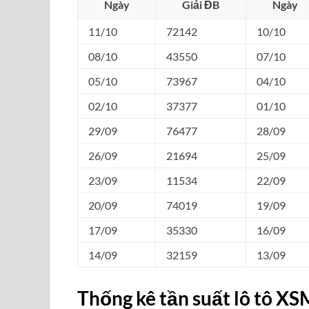
Ngày
Giải
ĐB
Ngày
11/10
721
42
10/10
08/10
435
50
07/10
05/10
739
67
04/10
02/10
373
77
01/10
29/09
764
77
28/09
26/09
216
94
25/09
23/09
115
34
22/09
20/09
740
19
19/09
17/09
353
30
16/09
14/09
321
59
13/09
Thống kê tần suất lô tô X