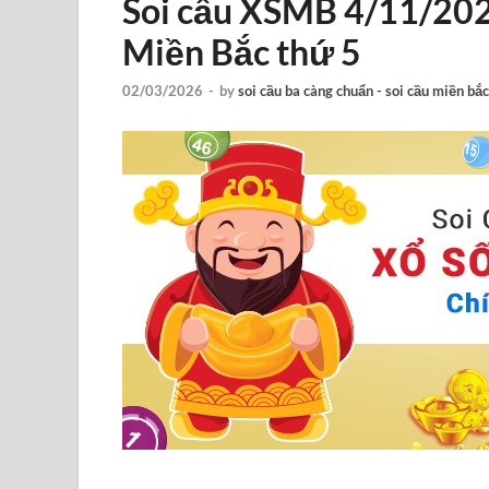
Soi cầu XSMB 4/11/202
Miền Bắc thứ 5
02/03/2026
-
by
soi cầu ba càng chuẩn - soi cầu miền bắc