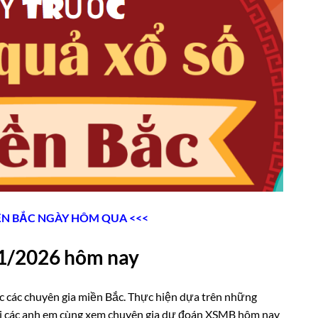
ỀN BẮC NGÀY HÔM QUA <<<
1/2026 hôm nay
các chuyên gia miền Bắc. Thực hiện dựa trên những
ời các anh em cùng xem chuyên gia dự đoán XSMB hôm nay