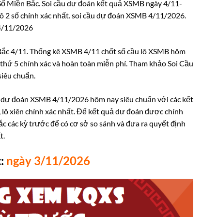
ố Miền Bắc. Soi cầu dự đoán kết quả XSMB ngày 4/11-
 lô 2 số chính xác nhất. soi cầu dự đoán XSMB 4/11/2026.
 4/11/2026
Bắc 4/11. Thống kê XSMB 4/11 chốt số cầu lô XSMB hôm
thứ 5 chính xác và hoàn toàn miễn phí. Tham khảo Soi Cầu
iêu chuẩn.
dự đoán XSMB 4/11/2026 hôm nay siêu chuẩn với các kết
, lô xiên chính xác nhất.
Để kết quả dự đoán được chính
c các kỳ trước để có cơ sở so sánh và đưa ra quyết định
t.
c:
ngày 3/11/2026