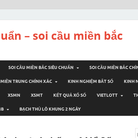
huẩn – soi cầu miền bắc
SOI CẦU MIỀN BẮC SIÊU CHUẨN
SOI CẦU MIỀN BẮC CHÍ
 MIỀN TRUNG CHÍNH XÁC
KINH NGHIỆM BẮT SỐ
KINH 
XSMN
XSMT
KẾT QUẢ XỔ SỐ
VIETLOTT
T
MB
BẠCH THỦ LÔ KHUNG 2 NGÀY