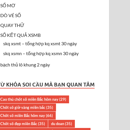
SỔ MƠ
DÒ VÉ SỐ
QUAY THỬ
SỐ KẾT QUẢ XSMB
skq xsmt – tổng hợp kq xsmt 30 ngày
skq xsmn – tổng hợp kq xsmn 30 ngày
bạch thủ lô khung 2 ngày
TỪ KHÓA SOI CẦU MÀ BẠN QUAN TÂM
Cao thủ chốt số miền Bắc hôm nay
(29)
Chốt số giờ vàng miền bắc
(35)
Chốt số miền Bắc hôm nay
(66)
Chốt số đẹp miền Bắc
(35)
du doan
(35)