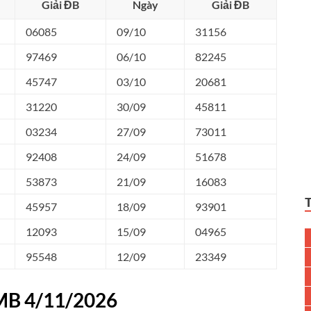
Giải
ĐB
Ngày
Giải
ĐB
060
85
09/10
311
56
974
69
06/10
822
45
457
47
03/10
206
81
312
20
30/09
458
11
032
34
27/09
730
11
924
08
24/09
516
78
538
73
21/09
160
83
459
57
18/09
939
01
120
93
15/09
049
65
955
48
12/09
233
49
SMB 4/11/2026