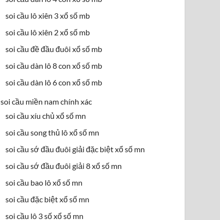
soi cầu lô xiên 3 xổ số mb
soi cầu lô xiên 2 xổ số mb
soi cầu đề đầu đuôi xổ số mb
soi cầu dàn lô 8 con xổ số mb
soi cầu dàn lô 6 con xổ số mb
soi cầu miền nam chính xác
soi cầu xíu chủ xổ số mn
soi cầu song thủ lô xổ số mn
soi cầu sớ đầu đuôi giải đặc biệt xổ số mn
soi cầu sớ đầu đuôi giải 8 xổ số mn
soi cầu bao lô xổ số mn
soi cầu đặc biệt xổ số mn
soi cầu lô 3 số xổ số mn