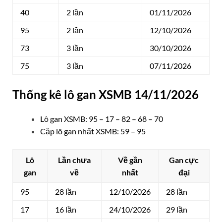
40
2 lần
01/11/2026
95
2 lần
12/10/2026
73
3 lần
30/10/2026
75
3 lần
07/11/2026
Thống kê lô gan XSMB 14/11/2026
Lô gan XSMB:
95 – 17 – 82 – 68 – 70
Cặp lô gan nhất XSMB:
59 – 95
Lô
Lần chưa
Về gần
Gan cực
gan
về
nhất
đại
95
28
lần
12/10/2026
28
lần
17
16
lần
24/10/2026
29
lần