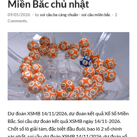
Miền Bắc chủ nhật
09/05/2026
-
by
soi cầu ba càng chuẩn - soi cầu miền bắc
-
2
Comments.
Dự đoán XSMB 14/11/2026, dự đoán kết quả Xổ Số Miền
Bắc. Soi cầu dự đoán kết quả XSMB ngày 14/11-2026.
Chốt số lô giải tám, đặc biệt đầu đuôi, bao lô 2 số chính
xác nhất. soi cầu dự đoán XSMB 14/11/2026. dự đoán xổ