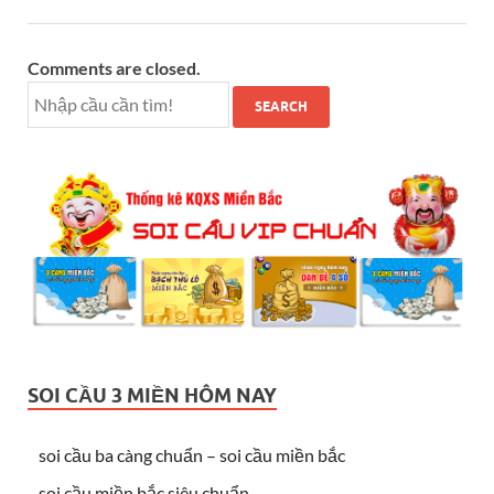
Comments are closed.
SEARCH
SOI CẦU 3 MIỀN HÔM NAY
soi cầu ba càng chuẩn – soi cầu miền bắc
soi cầu miền bắc siêu chuẩn