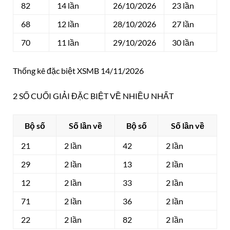
82
14
lần
26/10/2026
23
lần
68
12
lần
28/10/2026
27
lần
70
11
lần
29/10/2026
30
lần
Thống kê đặc biệt XSMB 14/11/2026
2 SỐ CUỐI GIẢI ĐẶC BIỆT VỀ NHIỀU NHẤT
Bộ số
Số lần về
Bộ số
Số lần về
21
2 lần
42
2 lần
29
2 lần
13
2 lần
12
2 lần
33
2 lần
71
2 lần
36
2 lần
22
2 lần
82
2 lần