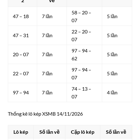
2
về
58 – 20 –
47 – 18
7 lần
5 lần
07
22 – 20 –
47 – 31
7 lần
5 lần
07
97 – 94 –
20 – 07
7 lần
5 lần
62
97 – 94 –
22 – 07
7 lần
5 lần
07
74 – 13 –
97 – 94
7 lần
4 lần
07
Thống kê lô kép XSMB 14/11/2026
Lô kép
Số lần về
Cặp lô kép
Số lần về