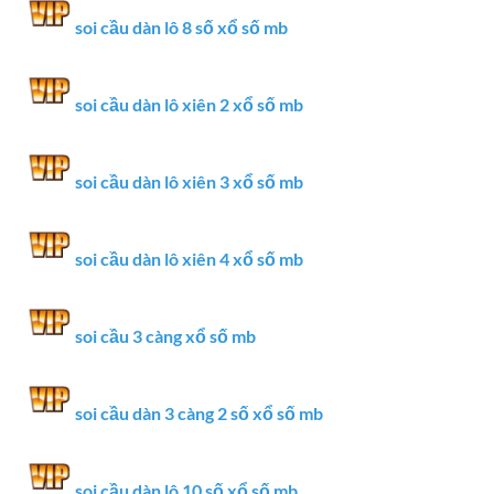
soi cầu dàn lô 8 số xổ số mb
soi cầu dàn lô xiên 2 xổ số mb
soi cầu dàn lô xiên 3 xổ số mb
soi cầu dàn lô xiên 4 xổ số mb
soi cầu 3 càng xổ số mb
soi cầu dàn 3 càng 2 số xổ số mb
soi cầu dàn lô 10 số xổ số mb