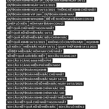
DỰ ĐOÁN XSMB NGÀY 14
DỰ ĐOÁN XSMB NGÀY 14/11
DỰ ĐOÁN XSMB NGÀY 14/11/2021
DỰ ĐOÁN XSMB NGÀY 14/11/2021 - THỐNG KÊ XSMB CHỦ NHẬT
DỰ ĐOÁN XSMB VIP 26H
DỰ ĐOÁN XSMB WAP
DỰ ĐOÁN XSMB WIN2888
ĐỀ VỀ 50 HÔM SAU ĐÁNH CON GÌ
GHÉP LÔ XIÊN
HÔM NAY ĐÁNH CON GÌ
KẾT QUẢ CHỦ NHẬT NGON NHẤT
KẾT QUẢ XỔ SỐ MIỀN BẮC 14/11
KẾT QUẢ XỔ SỐ MIỀN BẮC SIÊU CHÍNH XÁC
KẾT QUẢ XSMB 14/11/2021
KHÔNG CÓ CHUYÊN MỤC
KQXSMB
LÔ XIÊN 3
MIỀN BẮC NGÀY 14/11
QUAY THỬ XSMB 14 11 2021
SỐ ĐẸP MIỀN BẮC HÔM NAY CHỦ NHẬT
SỐ KẾT QUẢ GIẢI ĐẶC BIỆT
SOI CẦU 3 CÀNG 247
SOI CẦU 3 CÀNG 6666 MIỄN PHÍ
SOI CẦU 3 CÀNG MIỄN PHÍ MIỀN NAM
SOI CẦU DỰ ĐOÁN KQXSMB
SOI CẦU DỰ ĐOÁN MIỀN BẮC CHỦ NHẬT
SOI CẦU DỰ ĐOÁN MIỀN BẮC NGÀY 14/11
SOI CẦU DỰ ĐOÁN XỔ SỐ MIỀN BẮC NGÀY 14/11/2021
SOI CẦU DỰ ĐOÁN XSMB CHÍNH XÁC 100
SOI CẦU DỰ ĐOÁN XSMB CHÍNH XÁC 140
SOI CẦU DỰ ĐOÁN XSMB CHỦ NHẬT MIỄN PHÍ
SOI CẦU KẾT QUẢ CHỦ NHẬT NGON NHẤT
SOI CẦU KẾT QUẢ XỔ SỐ MIỀN BẮC
SOI CẦU LÔ XIÊN 2