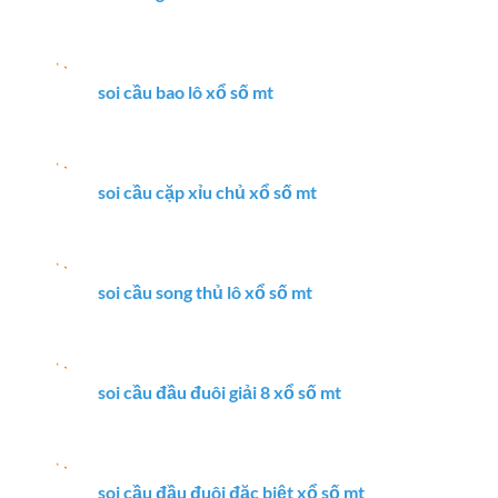
soi cầu bao lô xổ số mt
soi cầu cặp xỉu chủ xổ số mt
soi cầu song thủ lô xổ số mt
soi cầu đầu đuôi giải 8 xổ số mt
soi cầu đầu đuôi đặc biệt xổ số mt