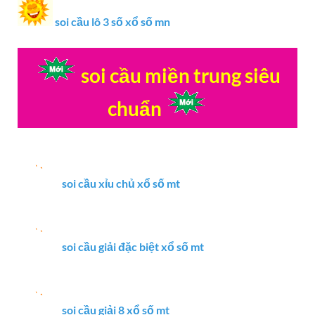
soi cầu lô 3 số xổ số mn
soi cầu miền trung siêu
chuẩn
soi cầu xỉu chủ xổ số mt
soi cầu giải đặc biệt xổ số mt
soi cầu giải 8 xổ số mt