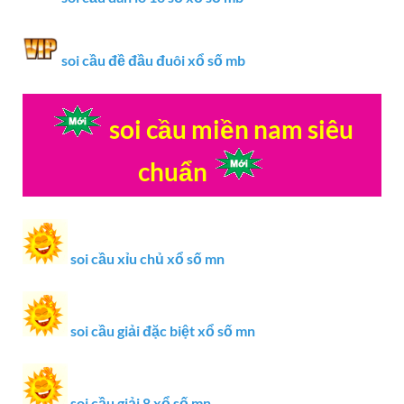
soi cầu đề đầu đuôi xổ số mb
soi cầu miền nam siêu
chuẩn
soi cầu xỉu chủ xổ số mn
soi cầu giải đặc biệt xổ số mn
soi cầu giải 8 xổ số mn