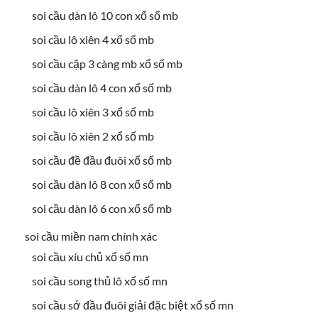
soi cầu dàn lô 10 con xổ số mb
soi cầu lô xiên 4 xổ số mb
soi cầu cặp 3 càng mb xổ số mb
soi cầu dàn lô 4 con xổ số mb
soi cầu lô xiên 3 xổ số mb
soi cầu lô xiên 2 xổ số mb
soi cầu đề đầu đuôi xổ số mb
soi cầu dàn lô 8 con xổ số mb
soi cầu dàn lô 6 con xổ số mb
soi cầu miền nam chính xác
soi cầu xíu chủ xổ số mn
soi cầu song thủ lô xổ số mn
soi cầu sớ đầu đuôi giải đặc biệt xổ số mn