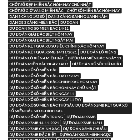
CHỐT SỐ ĐẸP MIỀN BẮC HÔM NAY CHỦ NHẬT
CHỐT SỐ GIỜ VÀNG MIỀN BẮC
CHỐT SỐ MIỀN BẮC HÔM NAY
DÀN 3 CÀNG 192 SỐ
DÀN 3 CÀNG ĐÁNH QUANH NĂM
DÀN DE 3 CÀNG MIỀN BẮC
DU DOAN
DU DOAN XO SO MIEN BAC 14/11
DỰ ĐOÁN GIẢI ĐẶC BIỆT HÔM NAY
DỰ ĐOÁN GIẢI ĐẶC BIỆT NGÀY MAI
DỰ ĐOÁN KẾT QUẢ XỔ SỐ SIÊU CHÍNH XÁC HÔM NAY
DỰ ĐOÁN KẾT QUẢ XSMB 14/11/2021
DỰ ĐOÁN LÔ XIÊN 2
DỰ ĐOÁN LÔ XIÊN 4 MIỀN BẮC
DỰ ĐOÁN MIỀN BẮC NGÀY 11
DỰ ĐOÁN MIỀN BẮC NGÀY 14/11
DỰ ĐOÁN XỔ SỐ CHỦ NHẬT
DỰ ĐOÁN XỔ SỐ MIỀN BẮC
DỰ ĐOÁN XỔ SỐ MIỀN BẮC 14/11/2021
DỰ ĐOÁN XỔ SỐ MIỀN BẮC CHÍNH XÁC HÔM NAY
DỰ ĐOÁN XỔ SỐ MIỀN BẮC HÔM NAY CHỦ NHẬT
DỰ ĐOÁN XỔ SỐ MIỀN BẮC NGÀY 11
DỰ ĐOÁN XỔ SỐ MIỀN BẮC NGÀY 11 TAY
DỰ ĐOÁN XỔ SỐ MIỀN BẮC THỨ SÁU DỰ ĐOÁN XSMB KẾT QUẢ XỔ
SỐ MIỀN BẮC SIÊU CHÍNH XÁC
DỰ ĐOÁN XỔ SỐ MIỀN TRUNG
DỰ ĐOÁN XSMB
DỰ ĐOÁN XSMB 14-11-2021
DỰ ĐOÁN XSMB 14/11
DỰ ĐOÁN XSMB CHÍNH XÁC
DỰ ĐOÁN XSMB CHUẨN
DỰ ĐOÁN XSMB ĐẶC BIỆT
DỰ ĐOÁN XSMB MINH NGỌC