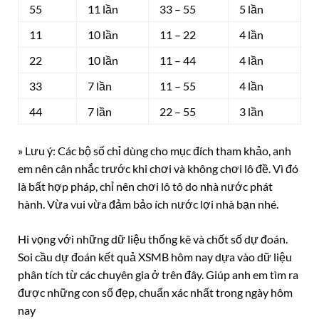
55
11 lần
33 – 55
5 lần
11
10 lần
11 – 22
4 lần
22
10 lần
11 – 44
4 lần
33
7 lần
11 – 55
4 lần
44
7 lần
22 – 55
3 lần
» Lưu ý: Các bộ số chỉ dùng cho mục đích tham khảo, anh
em nên cân nhắc trước khi chơi và không chơi lô đề. Vì đó
là bất hợp pháp, chỉ nên chơi lô tô do nhà nước phát
hành. Vừa vui vừa đảm bảo ích nước lợi nhà bạn nhé.
Hi vọng với những dữ liệu thống kê và chốt số dự đoán.
Soi cầu dự đoán kết quả XSMB hôm nay dựa vào dữ liệu
phân tích từ các chuyên gia ở trên đây. Giúp anh em tìm ra
được những con số đẹp, chuẩn xác nhất trong ngày hôm
nay