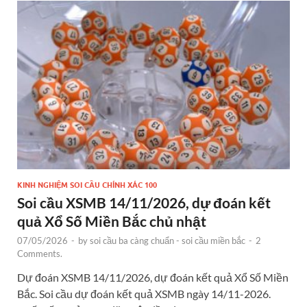
KINH NGHIỆM SOI CẦU CHÍNH XÁC 100
Soi cầu XSMB 14/11/2026, dự đoán kết
quả Xổ Số Miền Bắc chủ nhật
07/05/2026
-
by
soi cầu ba càng chuẩn - soi cầu miền bắc
-
2
Comments.
Dự đoán XSMB 14/11/2026, dự đoán kết quả Xổ Số Miền
Bắc. Soi cầu dự đoán kết quả XSMB ngày 14/11-2026.