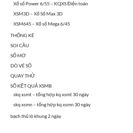
Xổ số Power 6/55 – KQXS Điện toán
XSM3D – Xổ Số Max 3D
XSM645 – Xổ số Mega 6/45
THỐNG KÊ
SOI CẦU
SỔ MƠ
DÒ VÉ SỐ
QUAY THỬ
SỐ KẾT QUẢ XSMB
skq xsmt – tổng hợp kq xsmt 30 ngày
skq xsmn – tổng hợp kq xsmn 30 ngày
bạch thủ lô khung 2 ngày