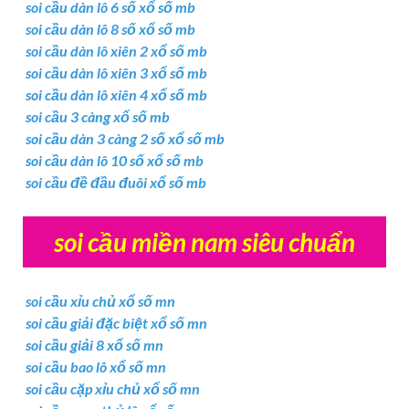
soi cầu dàn lô 6 số xổ số mb
soi cầu dàn lô 8 số xổ số mb
soi cầu dàn lô xiên 2 xổ số mb
soi cầu dàn lô xiên 3 xổ số mb
soi cầu dàn lô xiên 4 xổ số mb
soi cầu 3 càng xổ số mb
soi cầu dàn 3 càng 2 số xổ số mb
soi cầu dàn lô 10 số xổ số mb
soi cầu đề đầu đuôi xổ số mb
soi cầu miền nam siêu chuẩn
soi cầu xỉu chủ xổ số mn
soi cầu giải đặc biệt xổ số mn
soi cầu giải 8 xổ số mn
soi cầu bao lô xổ số mn
soi cầu cặp xỉu chủ xổ số mn