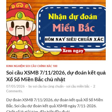
KINH NGHIỆM SOI CẦU CHÍNH XÁC 100
Soi cầu XSMB 7/11/2026, dự đoán kết quả
Xổ Số Miền Bắc chủ nhật
07/05/2026
-
by
soi cầu ba càng chuẩn - soi cầu miền bắc
-
2
Comments.
Dự đoán XSMB 7/11/2026, dự đoán kết quả Xổ Số Miền
Bắc. Soi cầu dự đoán kết quả XSMB ngày 7/11-2026.
Chốt số lô giải tám, đặc biệt đầu đuôi, …