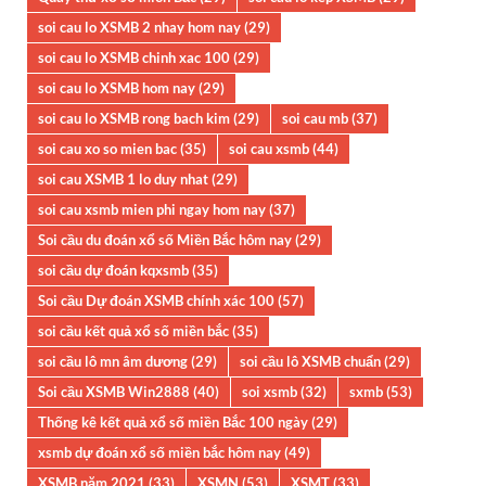
soi cau lo XSMB 2 nhay hom nay
(29)
soi cau lo XSMB chinh xac 100
(29)
soi cau lo XSMB hom nay
(29)
soi cau lo XSMB rong bach kim
(29)
soi cau mb
(37)
soi cau xo so mien bac
(35)
soi cau xsmb
(44)
soi cau XSMB 1 lo duy nhat
(29)
soi cau xsmb mien phi ngay hom nay
(37)
Soi cầu du đoán xổ số Miền Bắc hôm nay
(29)
soi cầu dự đoán kqxsmb
(35)
Soi cầu Dự đoán XSMB chính xác 100
(57)
soi cầu kết quả xổ số miền bắc
(35)
soi cầu lô mn âm dương
(29)
soi cầu lô XSMB chuẩn
(29)
Soi cầu XSMB Win2888
(40)
soi xsmb
(32)
sxmb
(53)
Thống kê kết quả xổ số miền Bắc 100 ngày
(29)
xsmb dự đoán xổ số miền bắc hôm nay
(49)
XSMB năm 2021
(33)
XSMN
(53)
XSMT
(33)