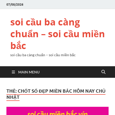
07/08/2026
soi cầu ba càng
chuẩn – soi cầu miền
bắc
soi cầu ba càng chuẩn – soi cầu miền bắc
MAIN MENU
THẺ:
CHỐT SỐ ĐẸP MIỀN BẮC HÔM NAY CHỦ
NHẬT
soi cầu miền bắc víp