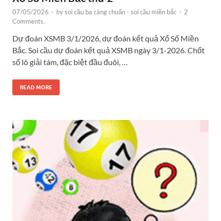
07/05/2026
-
by
soi cầu ba càng chuẩn - soi cầu miền bắc
-
2
Comments.
Dự đoán XSMB 3/1/2026, dự đoán kết quả Xổ Số Miền
Bắc. Soi cầu dự đoán kết quả XSMB ngày 3/1-2026. Chốt
số lô giải tám, đặc biệt đầu đuôi, …
READ MORE