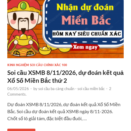
KINH NGHIỆM SOI CẦU CHÍNH XÁC 100
Soi cầu XSMB 8/11/2026, dự đoán kết quả
Xổ Số Miền Bắc thứ 2
06/05/2026
-
by
soi cầu ba càng chuẩn - soi cầu miền bắc
-
2
Comments.
Dự đoán XSMB 8/11/2026, dự đoán kết quả Xổ Số Miền
Bắc. Soi cầu dự đoán kết quả XSMB ngày 8/11-2026.
Chốt số lô giải tám, đặc biệt đầu đuôi, …