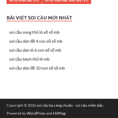
xổ số miền bắc
(39)
xổ số miền bắc hôm nay
(39)
BÀI VIẾT SOI CẦU MỚI NHẤT
soi cầu song thủ lô xổ số mb
soi cầu dàn đề 4 con xổ số mb
soi cầu dàn lô 6 con xổ số mb
soi cầu bạch thủ lô mb
soi cầu dàn đề 10 con xổ số mb
Copyright © 2026
soi cầu ba càng chuẩn - soi cầu miền bắc
.
Powered by
WordPress
and
HitMag
.