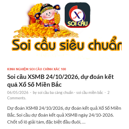
KINH NGHIỆM SOI CẦU CHÍNH XÁC 100
Soi cầu XSMB 24/10/2026, dự đoán kết
quả Xổ Số Miền Bắc
06/05/2026
-
by
soi cầu ba càng chuẩn - soi cầu miền bắc
-
2
Comments.
Dự đoán XSMB 24/10/2026, dự đoán kết quả Xổ Số Miền
Bắc. Soi cầu dự đoán kết quả XSMB ngày 24/10-2026.
Chốt số lô giải tám, đặc biệt đầu đuôi, …