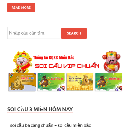
READ MORE
SEARCH
SOI CẦU 3 MIỀN HÔM NAY
soi cầu ba càng chuẩn – soi cầu miền bắc