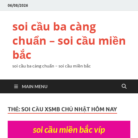
06/08/2026
soi cầu ba càng
chuẩn – soi cầu miền
bắc
soi cầu ba càng chuẩn – soi cầu miền bắc
MAIN MENU
THẺ:
SOI CẦU XSMB CHỦ NHẬT HÔM NAY
soi cầu miền bắc víp