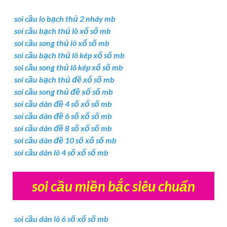
soi cầu lo bạch thủ 2 nháy mb
soi cầu bạch thủ lô xổ số mb
soi cầu song thủ lô xổ số mb
soi cầu bạch thủ lô kép xổ số mb
soi cầu song thủ lô kép xổ số mb
soi cầu bạch thủ đề xổ số mb
soi cầu song thủ đề xổ số mb
soi cầu dàn đề 4 số xổ số mb
soi cầu dàn đề 6 số xổ số mb
soi cầu dàn đề 8 số xổ số mb
soi cầu dàn đề 10 số xổ số mb
soi cầu dàn lô 4 số xổ số mb
soi cầu miền bắc siêu chuẩn
soi cầu dàn lô 6 số xổ số mb