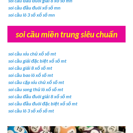
soi cầu đầu đuôi giải 8 xổ số mn
soi cầu đầu đuôi xổ số mn
soi cầu lô 3 số xổ số mn
soi cầu miền trung siêu chuẩn
soi cầu xỉu chủ xổ số mt
soi cầu giải đặc biệt xổ số mt
soi cầu giải 8 xổ số mt
soi cầu bao lô xổ số mt
soi cầu cặp xỉu chủ xổ số mt
soi cầu song thủ lô xổ số mt
soi cầu đầu đuôi giải 8 xổ số mt
soi cầu đầu đuôi đặc biệt xổ số mt
soi cầu lô 3 số xổ số mt