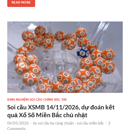
READ MORE
KINH NGHIỆM SOI CẦU CHÍNH XÁC 100
Soi cầu XSMB 14/11/2026, dự đoán kết
quả Xổ Số Miền Bắc chủ nhật
06/05/2026
-
by
soi cầu ba càng chuẩn - soi cầu miền bắc
-
2
Comments.