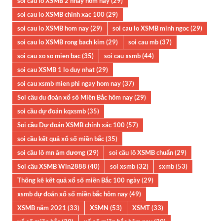
soi cau lo XSMB 2 nhay hom nay
(29)
soi cau lo XSMB chinh xac 100
(29)
soi cau lo XSMB hom nay
(29)
soi cau lo XSMB minh ngoc
(29)
soi cau lo XSMB rong bach kim
(29)
soi cau mb
(37)
soi cau xo so mien bac
(35)
soi cau xsmb
(44)
soi cau XSMB 1 lo duy nhat
(29)
soi cau xsmb mien phi ngay hom nay
(37)
Soi cầu du đoán xổ số Miền Bắc hôm nay
(29)
soi cầu dự đoán kqxsmb
(35)
Soi cầu Dự đoán XSMB chính xác 100
(57)
soi cầu kết quả xổ số miền bắc
(35)
soi cầu lô mn âm dương
(29)
soi cầu lô XSMB chuẩn
(29)
Soi cầu XSMB Win2888
(40)
soi xsmb
(32)
sxmb
(53)
Thống kê kết quả xổ số miền Bắc 100 ngày
(29)
xsmb dự đoán xổ số miền bắc hôm nay
(49)
XSMB năm 2021
(33)
XSMN
(53)
XSMT
(33)