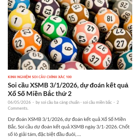
KINH NGHIỆM SOI CẦU CHÍNH XÁC 100
Soi cầu XSMB 3/1/2026, dự đoán kết quả
Xổ Số Miền Bắc thứ 2
06/05/2026
-
by
soi cầu ba càng chuẩn - soi cầu miền bắc
-
2
Comments.
Dự đoán XSMB 3/1/2026, dự đoán kết quả Xổ Số Miền
Bắc. Soi cầu dự đoán kết quả XSMB ngày 3/1-2026. Chốt
số lô giải tám, đặc biệt đầu đuôi, …