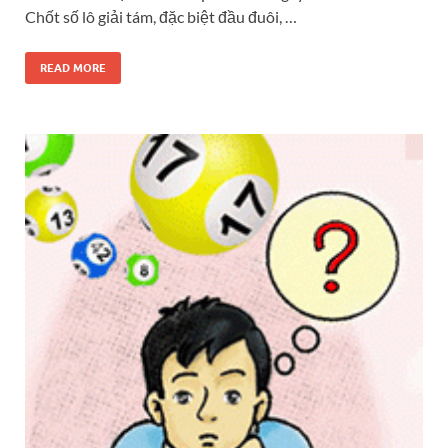
Chốt số lô giải tám, đặc biệt đầu đuôi, …
READ MORE