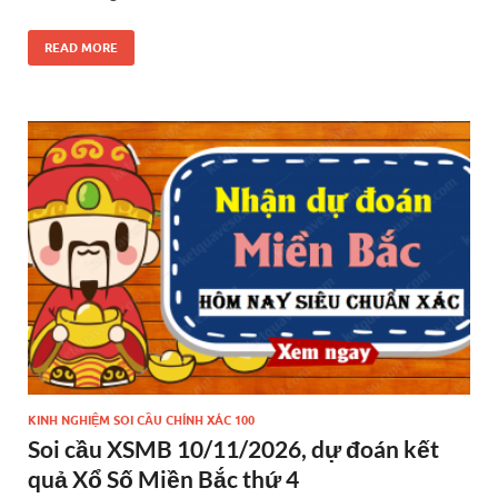
READ MORE
KINH NGHIỆM SOI CẦU CHÍNH XÁC 100
Soi cầu XSMB 10/11/2026, dự đoán kết
quả Xổ Số Miền Bắc thứ 4