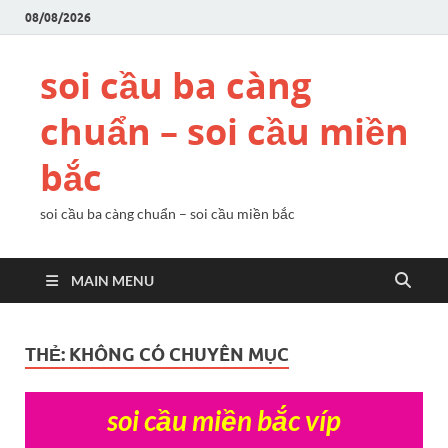
08/08/2026
soi cầu ba càng
chuẩn – soi cầu miền
bắc
soi cầu ba càng chuẩn – soi cầu miền bắc
MAIN MENU
THẺ:
KHÔNG CÓ CHUYÊN MỤC
soi cầu miền bắc víp