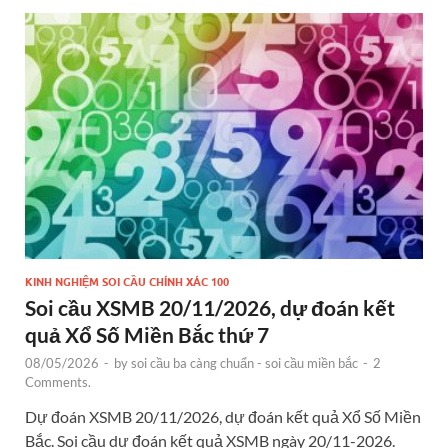
KINH NGHIỆM SOI CẦU CHÍNH XÁC 100
Soi cầu XSMB 20/11/2026, dự đoán kết
quả Xổ Số Miền Bắc thứ 7
08/05/2026
-
by
soi cầu ba càng chuẩn - soi cầu miền bắc
-
2
Comments.
Dự đoán XSMB 20/11/2026, dự đoán kết quả Xổ Số Miền
Bắc. Soi cầu dự đoán kết quả XSMB ngày 20/11-2026.