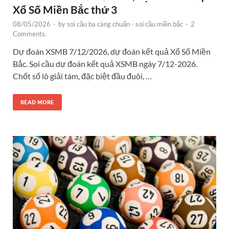
Xổ Số Miền Bắc thứ 3
08/05/2026
-
by
soi cầu ba càng chuẩn - soi cầu miền bắc
-
2
Comments.
Dự đoán XSMB 7/12/2026, dự đoán kết quả Xổ Số Miền
Bắc. Soi cầu dự đoán kết quả XSMB ngày 7/12-2026.
Chốt số lô giải tám, đặc biệt đầu đuôi, …
READ MORE