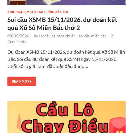
KINH NGHIỆM SOI CẦU CHÍNH XÁC 100
Soi cầu XSMB 15/11/2026, dự đoán kết
quả Xổ Số Miền Bắc thứ 2
08/05/2026
-
by
soi cầu ba càng chuẩn - soi cầu miền bắc
-
2
Comments.
Dự đoán XSMB 15/11/2026, dự đoán kết quả Xổ Số Miền
Bắc. Soi cầu dự đoán kết quả XSMB ngày 15/11-2026.
Chốt số lô giải tám, đặc biệt đầu đuôi, …
READ MORE