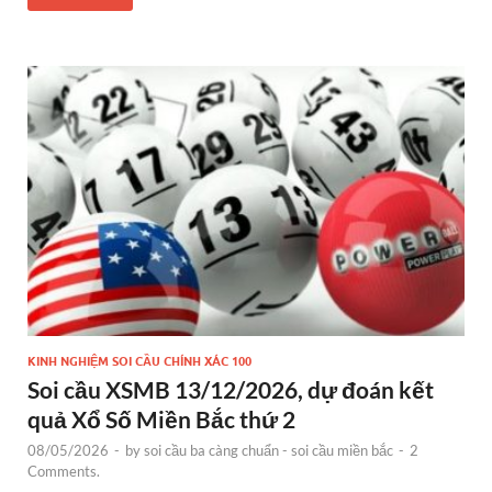
KINH NGHIỆM SOI CẦU CHÍNH XÁC 100
Soi cầu XSMB 13/12/2026, dự đoán kết
quả Xổ Số Miền Bắc thứ 2
08/05/2026
-
by
soi cầu ba càng chuẩn - soi cầu miền bắc
-
2
Comments.