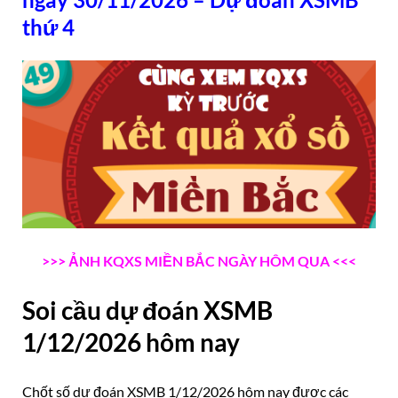
thứ 4
>>> ẢNH KQXS MIỀN BẮC NGÀY HÔM QUA <<<
Soi cầu dự đoán XSMB
1/12/2026 hôm nay
Chốt số dự đoán XSMB 1/12/2026 hôm nay được các