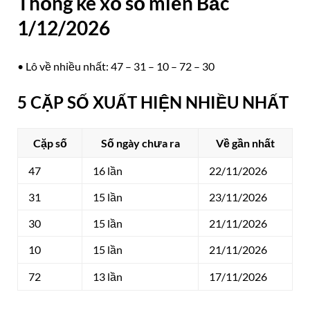
Thống kê xổ số miền Bắc
1/12/2026
• Lô về nhiều nhất:
47 – 31 – 10 – 72 – 30
5 CẶP SỐ XUẤT HIỆN NHIỀU NHẤT
Cặp số
Số ngày chưa ra
Về gần nhất
47
16 lần
22/11/2026
31
15 lần
23/11/2026
30
15 lần
21/11/2026
10
15 lần
21/11/2026
72
13 lần
17/11/2026