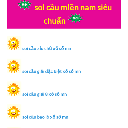
soi cầu miền nam siêu
chuẩn
soi cầu xỉu chủ xổ số mn
soi cầu giải đặc biệt xổ số mn
soi cầu giải 8 xổ số mn
soi cầu bao lô xổ số mn