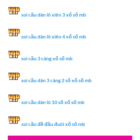
soi cầu dàn lô xiên 3 xổ số mb
soi cầu dàn lô xiên 4 xổ số mb
soi cầu 3 càng xổ số mb
soi cầu dàn 3 càng 2 số xổ số mb
soi cầu dàn lô 10 số xổ số mb
soi cầu đề đầu đuôi xổ số mb