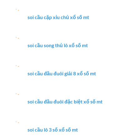
soi cầu cặp xỉu chủ xổ số mt
soi cầu song thủ lô xổ số mt
soi cầu đầu đuôi giải 8 xổ số mt
soi cầu đầu đuôi đặc biệt xổ số mt
soi cầu lô 3 số xổ số mt