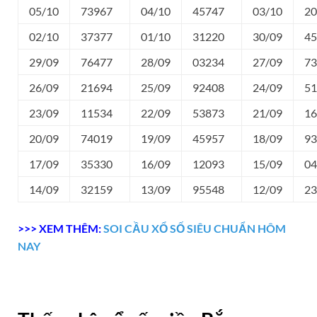
05/10
739
67
04/10
457
47
03/10
20
02/10
373
77
01/10
312
20
30/09
45
29/09
764
77
28/09
032
34
27/09
73
26/09
216
94
25/09
924
08
24/09
51
23/09
115
34
22/09
538
73
21/09
16
20/09
740
19
19/09
459
57
18/09
93
17/09
353
30
16/09
120
93
15/09
04
14/09
321
59
13/09
955
48
12/09
23
>>> XEM THÊM:
SOI CẦU XỔ SỐ SIÊU CHUẨN HÔM
NAY