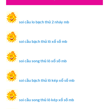
soi cầu lo bạch thủ 2 nháy mb
soi cầu bạch thủ lô xổ số mb
soi cầu song thủ lô xổ số mb
soi cầu bạch thủ lô kép xổ số mb
soi cầu song thủ lô kép xổ số mb