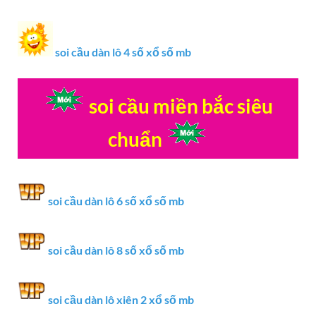
soi cầu dàn lô 4 số xổ số mb
soi cầu miền bắc siêu
chuẩn
soi cầu dàn lô 6 số xổ số mb
soi cầu dàn lô 8 số xổ số mb
soi cầu dàn lô xiên 2 xổ số mb