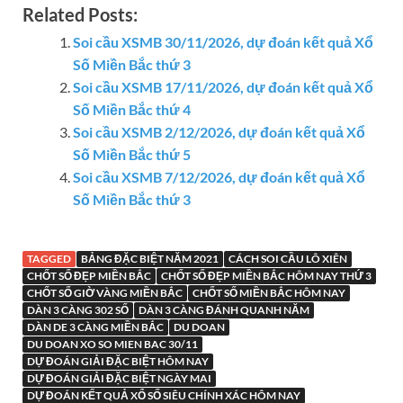
Related Posts:
Soi cầu XSMB 30/11/2026, dự đoán kết quả Xổ
Số Miền Bắc thứ 3
Soi cầu XSMB 17/11/2026, dự đoán kết quả Xổ
Số Miền Bắc thứ 4
Soi cầu XSMB 2/12/2026, dự đoán kết quả Xổ
Số Miền Bắc thứ 5
Soi cầu XSMB 7/12/2026, dự đoán kết quả Xổ
Số Miền Bắc thứ 3
TAGGED
BẢNG ĐẶC BIỆT NĂM 2021
CÁCH SOI CẦU LÔ XIÊN
CHỐT SỐ ĐẸP MIỀN BẮC
CHỐT SỐ ĐẸP MIỀN BẮC HÔM NAY THỨ 3
CHỐT SỐ GIỜ VÀNG MIỀN BẮC
CHỐT SỐ MIỀN BẮC HÔM NAY
DÀN 3 CÀNG 302 SỐ
DÀN 3 CÀNG ĐÁNH QUANH NĂM
DÀN DE 3 CÀNG MIỀN BẮC
DU DOAN
DU DOAN XO SO MIEN BAC 30/11
DỰ ĐOÁN GIẢI ĐẶC BIỆT HÔM NAY
DỰ ĐOÁN GIẢI ĐẶC BIỆT NGÀY MAI
DỰ ĐOÁN KẾT QUẢ XỔ SỐ SIÊU CHÍNH XÁC HÔM NAY