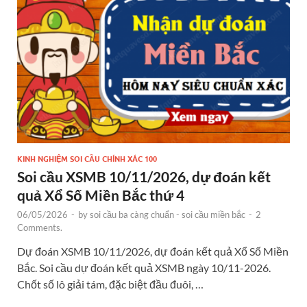
KINH NGHIỆM SOI CẦU CHÍNH XÁC 100
Soi cầu XSMB 10/11/2026, dự đoán kết
quả Xổ Số Miền Bắc thứ 4
06/05/2026
-
by
soi cầu ba càng chuẩn - soi cầu miền bắc
-
2
Comments.
Dự đoán XSMB 10/11/2026, dự đoán kết quả Xổ Số Miền
Bắc. Soi cầu dự đoán kết quả XSMB ngày 10/11-2026.
Chốt số lô giải tám, đặc biệt đầu đuôi, …