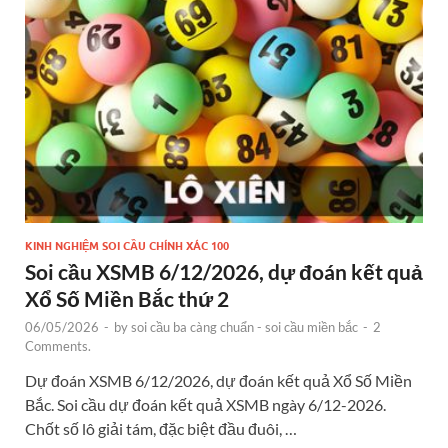
KINH NGHIỆM SOI CẦU CHÍNH XÁC 100
Soi cầu XSMB 6/12/2026, dự đoán kết quả
Xổ Số Miền Bắc thứ 2
06/05/2026
-
by
soi cầu ba càng chuẩn - soi cầu miền bắc
-
2
Comments.
Dự đoán XSMB 6/12/2026, dự đoán kết quả Xổ Số Miền
Bắc. Soi cầu dự đoán kết quả XSMB ngày 6/12-2026.
Chốt số lô giải tám, đặc biệt đầu đuôi, …