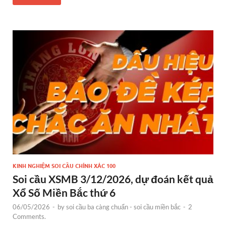
KINH NGHIỆM SOI CẦU CHÍNH XÁC 100
Soi cầu XSMB 3/12/2026, dự đoán kết quả
Xổ Số Miền Bắc thứ 6
06/05/2026
-
by
soi cầu ba càng chuẩn - soi cầu miền bắc
-
2
Comments.