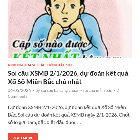
KINH NGHIỆM SOI CẦU CHÍNH XÁC 100
Soi cầu XSMB 2/1/2026, dự đoán kết quả
Xổ Số Miền Bắc chủ nhật
06/05/2026
-
by
soi cầu ba càng chuẩn - soi cầu miền bắc
-
2
Comments.
Dự đoán XSMB 2/1/2026, dự đoán kết quả Xổ Số Miền
Bắc. Soi cầu dự đoán kết quả XSMB ngày 2/1-2026. Chốt
số lô giải tám, đặc biệt đầu đuôi, …
READ MORE