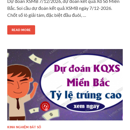
Dự đoán XSMB 7/12/2026, dự đoán kết quả Xổ Số Miền
Bắc. Soi cầu dự đoán kết quả XSMB ngày 7/12-2026.
Chốt số lô giải tám, đặc biệt đầu đuôi, …
READ MORE
KINH NGHIỆM BẮT SỐ