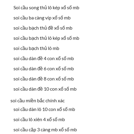
Soi cầu song thủ lô kép xổ số mb
soi cầu ba càng víp xổ số mb
soi cầu bạch thủ đề xổ số mb
soi cầu bạch thủ lô kép xổ số mb
soi cầu bạch thủ lô mb
soi cầu dàn đề 4 con xổ số mb
soi cầu dàn đề 6 con xổ số mb
soi cầu dàn đề 8 con xổ số mb
soi cầu dàn đề 10 con xổ số mb
soi cầu miền bắc chính xác
soi cầu dàn lô 10 con xổ số mb
soi cầu lô xiên 4 xổ số mb
soi cầu cặp 3 càng mb xổ số mb