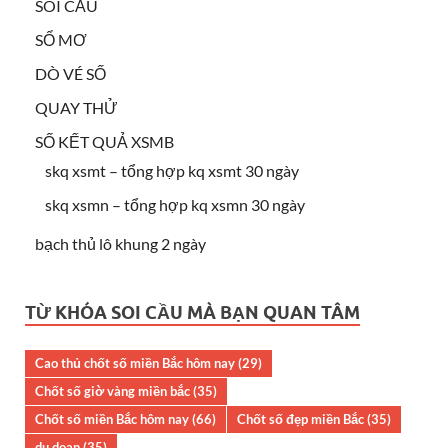
SOI CẦU
SỔ MƠ
DÒ VÉ SỐ
QUAY THỬ
SỐ KẾT QUẢ XSMB
skq xsmt – tổng hợp kq xsmt 30 ngày
skq xsmn – tổng hợp kq xsmn 30 ngày
bạch thủ lô khung 2 ngày
TỪ KHÓA SOI CẦU MÀ BẠN QUAN TÂM
Cao thủ chốt số miền Bắc hôm nay
(29)
Chốt số giờ vàng miền bắc
(35)
Chốt số miền Bắc hôm nay
(66)
Chốt số đẹp miền Bắc
(35)
du doan
(35)