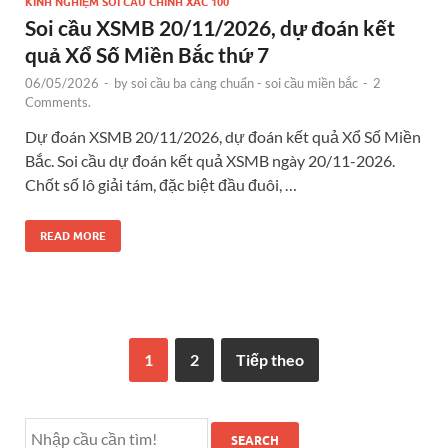
KINH NGHIỆM SOI CẦU CHÍNH XÁC 100
Soi cầu XSMB 20/11/2026, dự đoán kết
quả Xổ Số Miền Bắc thứ 7
06/05/2026
-
by
soi cầu ba càng chuẩn - soi cầu miền bắc
-
2
Comments.
Dự đoán XSMB 20/11/2026, dự đoán kết quả Xổ Số Miền
Bắc. Soi cầu dự đoán kết quả XSMB ngày 20/11-2026.
Chốt số lô giải tám, đặc biệt đầu đuôi, …
READ MORE
1
2
Tiếp theo
SEARCH