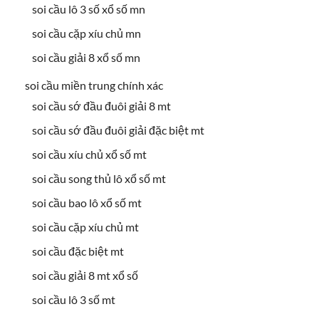
soi cầu lô 3 số xổ số mn
soi cầu cặp xíu chủ mn
soi cầu giải 8 xổ số mn
soi cầu miền trung chính xác
soi cầu sớ đầu đuôi giải 8 mt
soi cầu sớ đầu đuôi giải đặc biệt mt
soi cầu xíu chủ xổ số mt
soi cầu song thủ lô xổ số mt
soi cầu bao lô xổ số mt
soi cầu cặp xíu chủ mt
soi cầu đặc biệt mt
soi cầu giải 8 mt xổ số
soi cầu lô 3 số mt