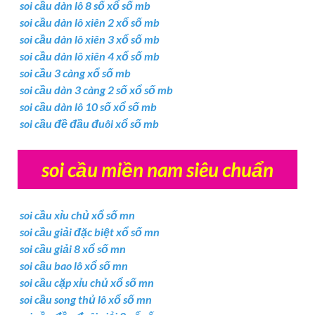
soi cầu dàn lô 8 số xổ số mb
soi cầu dàn lô xiên 2 xổ số mb
soi cầu dàn lô xiên 3 xổ số mb
soi cầu dàn lô xiên 4 xổ số mb
soi cầu 3 càng xổ số mb
soi cầu dàn 3 càng 2 số xổ số mb
soi cầu dàn lô 10 số xổ số mb
soi cầu đề đầu đuôi xổ số mb
soi cầu miền nam siêu chuẩn
soi cầu xỉu chủ xổ số mn
soi cầu giải đặc biệt xổ số mn
soi cầu giải 8 xổ số mn
soi cầu bao lô xổ số mn
soi cầu cặp xỉu chủ xổ số mn
soi cầu song thủ lô xổ số mn