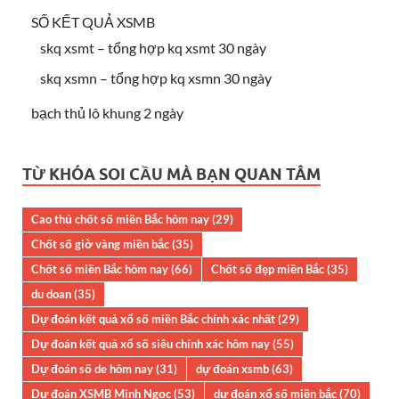
SỐ KẾT QUẢ XSMB
skq xsmt – tổng hợp kq xsmt 30 ngày
skq xsmn – tổng hợp kq xsmn 30 ngày
bạch thủ lô khung 2 ngày
TỪ KHÓA SOI CẦU MÀ BẠN QUAN TÂM
Cao thủ chốt số miền Bắc hôm nay
(29)
Chốt số giờ vàng miền bắc
(35)
Chốt số miền Bắc hôm nay
(66)
Chốt số đẹp miền Bắc
(35)
du doan
(35)
Dự đoán kết quả xổ số miền Bắc chính xác nhất
(29)
Dự đoán kết quả xổ số siêu chính xác hôm nay
(55)
Dự đoán số de hôm nay
(31)
dự đoán xsmb
(63)
Dự đoán XSMB Minh Ngọc
(53)
dự đoán xổ số miền bắc
(70)