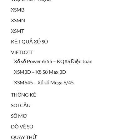
XSMB
XSMN
XSMT
KẾT QUẢ XỔ SỐ
VIETLOTT
Xổ số Power 6/55 – KQXS Điện toán
XSM3D – Xổ Số Max 3D
XSM645 – Xổ số Mega 6/45
THỐNG KÊ
SOI CẦU
SỔ MƠ
DÒ VÉ SỐ
QUAY THỬ