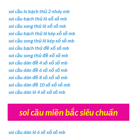
soi cầu lo bạch thủ 2 nháy mb
soi cầu bạch thủ lô xổ số mb
soi cầu song thủ lô xổ số mb
soi cầu bạch thủ lô kép xổ số mb
soi cầu song thủ lô kép xổ số mb
soi cầu bạch thủ đề xổ số mb
soi cầu song thủ đề xổ số mb
soi cầu dàn đề 4 số xổ số mb
soi cầu dàn đề 6 số xổ số mb
soi cầu dàn đề 8 số xổ số mb
soi cầu dàn đề 10 số xổ số mb
soi cầu dàn lô 4 số xổ số mb
soi cầu miền bắc siêu chuẩn
soi cầu dàn lô 6 số xổ số mb