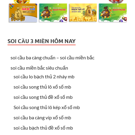
SOI CẦU 3 MIỀN HÔM NAY
soi cầu ba càng chuẩn – soi cầu miền bắc
soi cầu miền bắc siêu chuẩn
soi cầu lo bạch thủ 2 nháy mb
soi cầu song thủ lô xổ số mb
soi cầu song thủ đề xổ số mb
Soi cầu song thủ lô kép xổ số mb
soi cầu ba càng víp xổ số mb
soi cầu bạch thủ đề xổ số mb