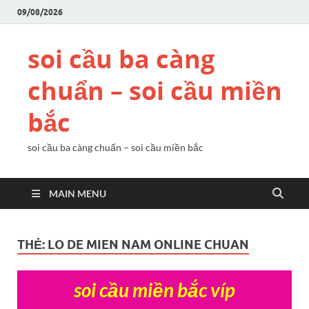
09/08/2026
soi cầu ba càng
chuẩn – soi cầu miền
bắc
soi cầu ba càng chuẩn – soi cầu miền bắc
MAIN MENU
THẺ:
LO DE MIEN NAM ONLINE CHUAN
soi cầu miền bắc víp