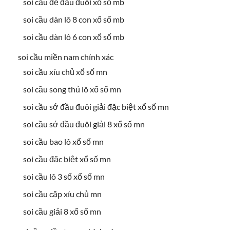
soi cầu đề đầu đuôi xổ số mb
soi cầu dàn lô 8 con xổ số mb
soi cầu dàn lô 6 con xổ số mb
soi cầu miền nam chính xác
soi cầu xíu chủ xổ số mn
soi cầu song thủ lô xổ số mn
soi cầu sớ đầu đuôi giải đặc biệt xổ số mn
soi cầu sớ đầu đuôi giải 8 xổ số mn
soi cầu bao lô xổ số mn
soi cầu đặc biệt xổ số mn
soi cầu lô 3 số xổ số mn
soi cầu cặp xíu chủ mn
soi cầu giải 8 xổ số mn