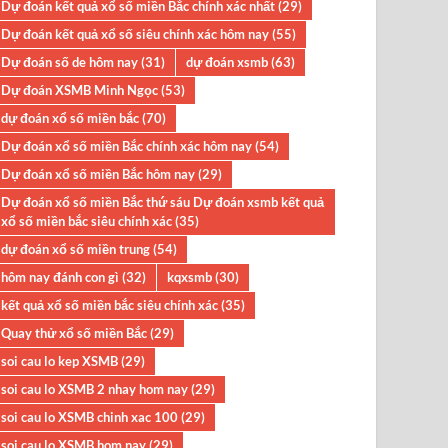
Dự đoán kết quả xổ số miền Bắc chính xác nhất
(29)
Dự đoán kết quả xổ số siêu chính xác hôm nay
(55)
Dự đoán số de hôm nay
(31)
dự đoán xsmb
(63)
Dự đoán XSMB Minh Ngọc
(53)
dự đoán xổ số miền bắc
(70)
Dự đoán xổ số miền Bắc chính xác hôm nay
(54)
Dự đoán xổ số miền Bắc hôm nay
(29)
Dự đoán xổ số miền Bắc thứ sáu Dự đoán xsmb kết quả
xổ số miền bắc siêu chính xác
(35)
dự đoán xổ số miền trung
(54)
hôm nay đánh con gì
(32)
kqxsmb
(30)
kết quả xổ số miền bắc siêu chính xác
(35)
Quay thử xổ số miền Bắc
(29)
soi cau lo kep XSMB
(29)
soi cau lo XSMB 2 nhay hom nay
(29)
soi cau lo XSMB chinh xac 100
(29)
soi cau lo XSMB hom nay
(29)