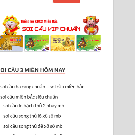
SOI CẦU 3 MIỀN HÔM NAY
soi cầu ba càng chuẩn – soi cầu miền bắc
soi cầu miền bắc siêu chuẩn
soi cầu lo bạch thủ 2 nháy mb
soi cầu song thủ lô xổ số mb
soi cầu song thủ đề xổ số mb