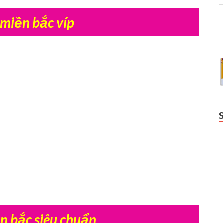
 miền bắc víp
ền bắc siêu chuẩn