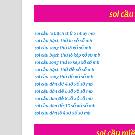
soi cầu
soi cầu lo bạch thủ 2 nháy mb
soi cầu bạch thủ lô xổ số mb
soi cầu song thủ lô xổ số mb
soi cầu bạch thủ lô kép xổ số mb
soi cầu song thủ lô kép xổ số mb
soi cầu bạch thủ đề xổ số mb
soi cầu song thủ đề xổ số mb
soi cầu dàn đề 4 số xổ số mb
soi cầu dàn đề 6 số xổ số mb
soi cầu dàn đề 8 số xổ số mb
soi cầu dàn đề 10 số xổ số mb
soi cầu dàn lô 4 số xổ số mb
soi cầu mi