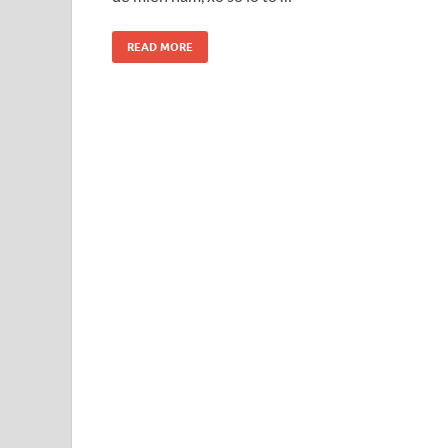
READ MORE