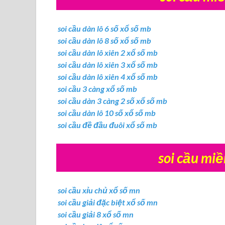
soi cầu dàn lô 6 số xổ số mb
soi cầu dàn lô 8 số xổ số mb
soi cầu dàn lô xiên 2 xổ số mb
soi cầu dàn lô xiên 3 xổ số mb
soi cầu dàn lô xiên 4 xổ số mb
soi cầu 3 càng xổ số mb
soi cầu dàn 3 càng 2 số xổ số mb
soi cầu dàn lô 10 số xổ số mb
soi cầu đề đầu đuôi xổ số mb
soi cầu mi
soi cầu xỉu chủ xổ số mn
soi cầu giải đặc biệt xổ số mn
soi cầu giải 8 xổ số mn