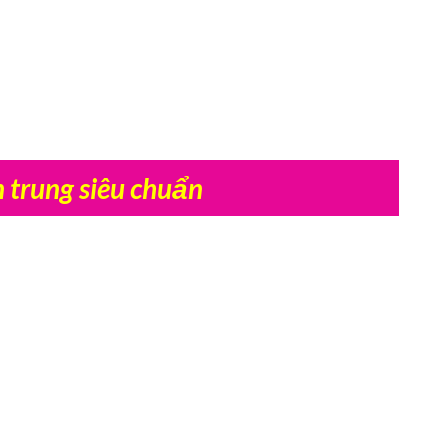
n trung siêu chuẩn