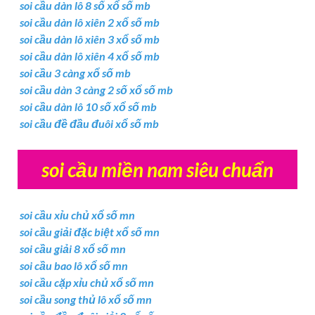
soi cầu dàn lô 8 số xổ số mb
soi cầu dàn lô xiên 2 xổ số mb
soi cầu dàn lô xiên 3 xổ số mb
soi cầu dàn lô xiên 4 xổ số mb
soi cầu 3 càng xổ số mb
soi cầu dàn 3 càng 2 số xổ số mb
soi cầu dàn lô 10 số xổ số mb
soi cầu đề đầu đuôi xổ số mb
soi cầu miền nam siêu chuẩn
soi cầu xỉu chủ xổ số mn
soi cầu giải đặc biệt xổ số mn
soi cầu giải 8 xổ số mn
soi cầu bao lô xổ số mn
soi cầu cặp xỉu chủ xổ số mn
soi cầu song thủ lô xổ số mn