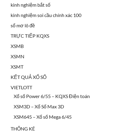
kinh nghiệm bắt số
kinh nghiệm soi cầu chính xác 100
sổ mơ lô đề
TRỰC TIẾP KQXS
XSMB
XSMN
XSMT
KẾT QUẢ XỔ SỐ
VIETLOTT
Xổ số Power 6/55 – KQXS Điện toán
XSM3D – Xổ Số Max 3D
XSM645 – Xổ số Mega 6/45
THỐNG KÊ