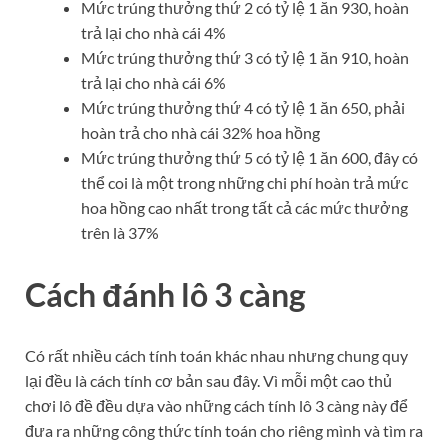
Mức trúng thưởng thứ 2 có tỷ lệ 1 ăn 930, hoàn
trả lại cho nhà cái 4%
Mức trúng thưởng thứ 3 có tỷ lệ 1 ăn 910, hoàn
trả lại cho nhà cái 6%
Mức trúng thưởng thứ 4 có tỷ lệ 1 ăn 650, phải
hoàn trả cho nhà cái 32% hoa hồng
Mức trúng thưởng thứ 5 có tỷ lệ 1 ăn 600, đây có
thể coi là một trong những chi phí hoàn trả mức
hoa hồng cao nhất trong tất cả các mức thưởng
trên là 37%
Cách đánh lô 3 càng
Có rất nhiều cách tính toán khác nhau nhưng chung quy
lại đều là cách tính cơ bản sau đây. Vì mỗi một cao thủ
chơi lô đề đều dựa vào những cách tính lô 3 càng này để
đưa ra những công thức tính toán cho riêng mình và tìm ra