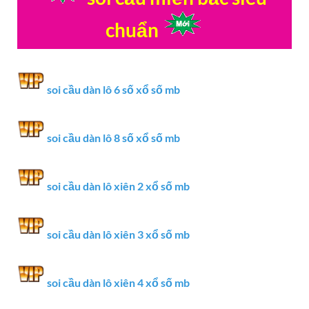
chuẩn
soi cầu dàn lô 6 số xổ số mb
soi cầu dàn lô 8 số xổ số mb
soi cầu dàn lô xiên 2 xổ số mb
soi cầu dàn lô xiên 3 xổ số mb
soi cầu dàn lô xiên 4 xổ số mb