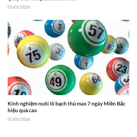
05/05/2026
Kinh nghiệm nuôi lô bạch thủ max 7 ngày Miền Bắc
hiệu quả cao
05/05/2026