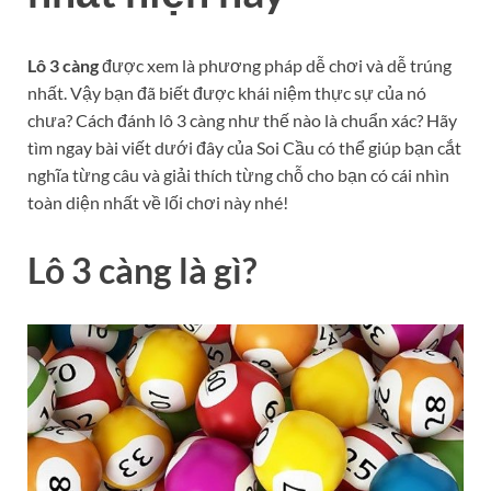
Lô 3 càng
được xem là phương pháp dễ chơi và dễ trúng
nhất. Vậy bạn đã biết được khái niệm thực sự của nó
chưa? Cách đánh lô 3 càng như thế nào là chuẩn xác? Hãy
tìm ngay bài viết dưới đây của Soi Cầu có thể giúp bạn cắt
nghĩa từng câu và giải thích từng chỗ cho bạn có cái nhìn
toàn diện nhất về lối chơi này nhé!
Lô 3 càng là gì?