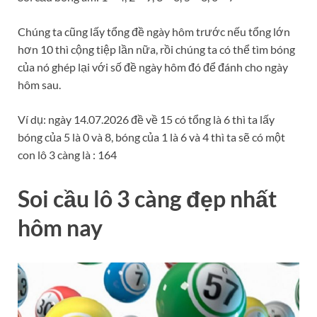
Chúng ta cũng lấy tổng đề ngày hôm trước nếu tổng lớn
hơn 10 thì cộng tiệp lần nữa, rồi chúng ta có thể tìm bóng
của nó ghép lại với số đề ngày hôm đó để đánh cho ngày
hôm sau.
Ví dụ: ngày 14.07.2026 đề về 15 có tổng là 6 thì ta lấy
bóng của 5 là 0 và 8, bóng của 1 là 6 và 4 thì ta sẽ có một
con lô 3 càng là : 164
Soi cầu lô 3 càng đẹp nhất
hôm nay