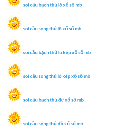
soi cầu bạch thủ lô xổ số mb
soi cầu song thủ lô xổ số mb
soi cầu bạch thủ lô kép xổ số mb
soi cầu song thủ lô kép xổ số mb
soi cầu bạch thủ đề xổ số mb
soi cầu song thủ đề xổ số mb