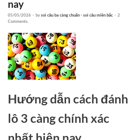
nay
05/05/2026
-
by
soi cầu ba càng chuẩn - soi cầu miền bắc
-
2
Comments.
Hướng dẫn cách đánh
lô 3 càng chính xác
nhất hiện nay