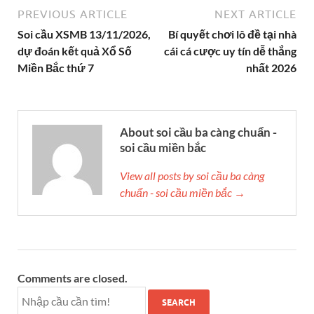
PREVIOUS ARTICLE
NEXT ARTICLE
Soi cầu XSMB 13/11/2026,
Bí quyết chơi lô đề tại nhà
dự đoán kết quả Xổ Số
cái cá cược uy tín dễ thắng
Miền Bắc thứ 7
nhất 2026
About soi cầu ba càng chuẩn -
soi cầu miền bắc
View all posts by soi cầu ba càng
chuẩn - soi cầu miền bắc →
Comments are closed.
SEARCH