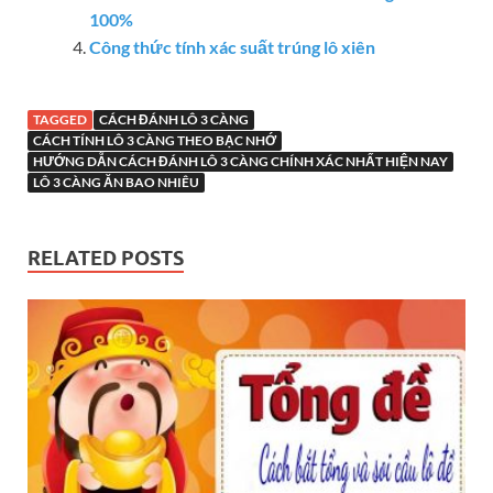
100%
Công thức tính xác suất trúng lô xiên
TAGGED
CÁCH ĐÁNH LÔ 3 CÀNG
CÁCH TÍNH LÔ 3 CÀNG THEO BẠC NHỚ
HƯỚNG DẪN CÁCH ĐÁNH LÔ 3 CÀNG CHÍNH XÁC NHẤT HIỆN NAY
LÔ 3 CÀNG ĂN BAO NHIÊU
RELATED POSTS