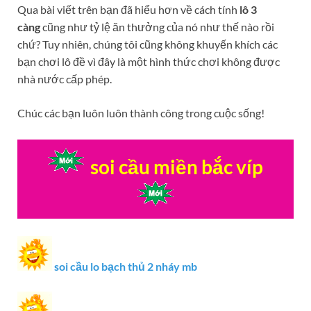
Qua bài viết trên bạn đã hiểu hơn về cách tính
lô 3
càng
cũng như tỷ lệ ăn thưởng của nó như thế nào rồi
chứ? Tuy nhiên, chúng tôi cũng không khuyến khích các
bạn chơi lô đề vì đây là một hình thức chơi không được
nhà nước cấp phép.
Chúc các bạn luôn luôn thành công trong cuộc sống!
soi cầu miền bắc víp
soi cầu lo bạch thủ 2 nháy mb