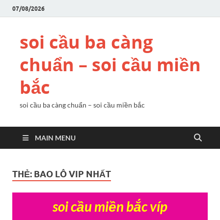
07/08/2026
soi cầu ba càng
chuẩn – soi cầu miền
bắc
soi cầu ba càng chuẩn – soi cầu miền bắc
MAIN MENU
THẺ:
BAO LÔ VIP NHẤT
soi cầu miền bắc víp