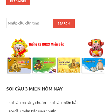
READ MORE
SEARCH
SOI CẦU 3 MIỀN HÔM NAY
soi cầu ba càng chuẩn – soi cầu miền bắc
soi cầu miền bắc siêu chuẩn