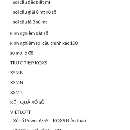
soi cầu đặc biệt mt
soi cầu giải 8 mt xổ số
soi cầu lô 3 số mt
kinh nghiệm bắt số
kinh nghiệm soi cầu chính xác 100
sổ mơ lô đề
TRỰC TIẾP KQXS
XSMB
XSMN
XSMT
KẾT QUẢ XỔ SỐ
VIETLOTT
Xổ số Power 6/55 – KQXS Điện toán