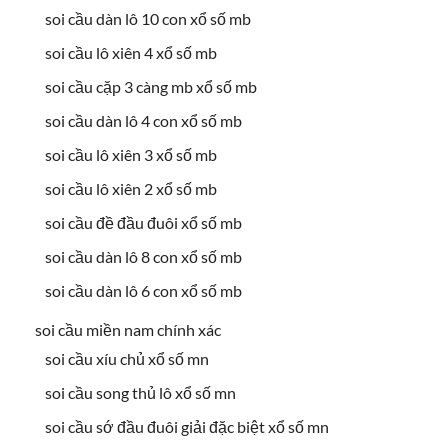
soi cầu dàn lô 10 con xổ số mb
soi cầu lô xiên 4 xổ số mb
soi cầu cặp 3 càng mb xổ số mb
soi cầu dàn lô 4 con xổ số mb
soi cầu lô xiên 3 xổ số mb
soi cầu lô xiên 2 xổ số mb
soi cầu đề đầu đuôi xổ số mb
soi cầu dàn lô 8 con xổ số mb
soi cầu dàn lô 6 con xổ số mb
soi cầu miền nam chính xác
soi cầu xíu chủ xổ số mn
soi cầu song thủ lô xổ số mn
soi cầu sớ đầu đuôi giải đặc biệt xổ số mn