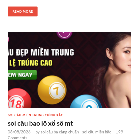
READ MORE
SOI CẦU MIỀN TRUNG CHÍNH XÁC
soi cầu bao lô xổ số mt
08/08/2026
-
by
soi cầu ba càng chuẩn - soi cầu miền bắc
-
199
Comments.