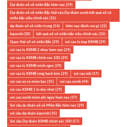
Dự đoán xổ số miền Bắc hôm nay
(29)
Dự đoán xổ số miền Bắc thứ sáu Dự đoán xsmb kết quả xổ số
miền bắc siêu chính xác
(35)
dự đoán xổ số miền trung
(54)
hôm nay đánh con gì
(32)
kqxsmb
(30)
kết quả xổ số miền bắc siêu chính xác
(35)
Quay thử xổ số miền Bắc
(29)
soi cau lo kep XSMB
(29)
soi cau lo XSMB 2 nhay hom nay
(29)
soi cau lo XSMB chinh xac 100
(29)
soi cau lo XSMB minh ngoc
(29)
soi cau lo XSMB rong bach kim
(29)
soi cau mb
(37)
soi cau xo so mien bac
(35)
soi cau xsmb
(44)
soi cau XSMB 1 lo duy nhat
(29)
soi cau xsmb mien phi ngay hom nay
(37)
Soi cầu du đoán xổ số Miền Bắc hôm nay
(29)
soi cầu dự đoán kqxsmb
(35)
Soi cầu Dự đoán XSMB chính xác 100
(57)