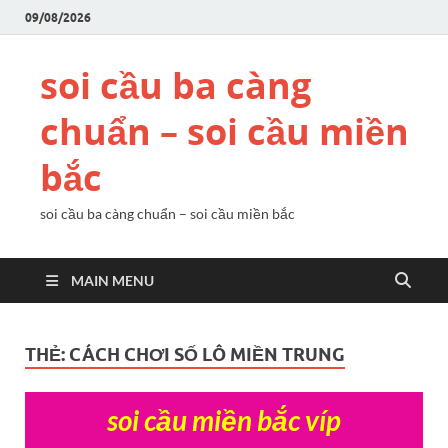
09/08/2026
soi cầu ba càng
chuẩn – soi cầu miền
bắc
soi cầu ba càng chuẩn – soi cầu miền bắc
MAIN MENU
THẺ:
CÁCH CHƠI SỐ LÔ MIỀN TRUNG
soi cầu miền bắc víp