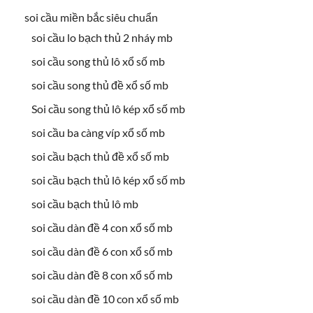
soi cầu miền bắc siêu chuẩn
soi cầu lo bạch thủ 2 nháy mb
soi cầu song thủ lô xổ số mb
soi cầu song thủ đề xổ số mb
Soi cầu song thủ lô kép xổ số mb
soi cầu ba càng víp xổ số mb
soi cầu bạch thủ đề xổ số mb
soi cầu bạch thủ lô kép xổ số mb
soi cầu bạch thủ lô mb
soi cầu dàn đề 4 con xổ số mb
soi cầu dàn đề 6 con xổ số mb
soi cầu dàn đề 8 con xổ số mb
soi cầu dàn đề 10 con xổ số mb