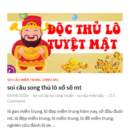
SOI CẦU MIỀN TRUNG CHÍNH XÁC
soi cầu song thủ lô xổ số mt
06/08/2026
-
by
soi cầu ba càng chuẩn - soi cầu miền bắc
-
111
Comments.
lô gan miền trung, lô đẹp miền trung hôm nay, sớ đầu đuôi
mt, lô đẹp miền trung, lô miền trung, lô đề miền trung,
nghiên cứu đánh lô de …