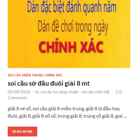
SOI CẦU MIỀN TRUNG CHÍNH XÁC
soi cầu sớ đầu đuôi giải 8 mt
06/08/2026
-
by
soi cầu ba càng chuẩn - soi cầu miền bắc
-
125
Comments.
giải 8 vé số, soi cầu giải 8 miền trung, giải 8 là đầu hay
đuôi, giải 8, giải 8 xổ số, trúng giải 8, trúng số giải 8, giai …
READ MORE