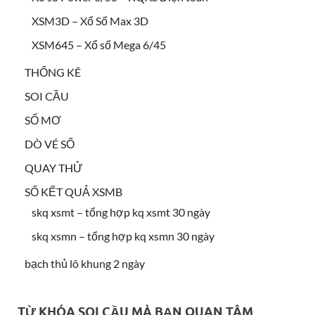
XSM3D – Xổ Số Max 3D
XSM645 – Xổ số Mega 6/45
THỐNG KÊ
SOI CẦU
SỔ MƠ
DÒ VÉ SỐ
QUAY THỬ
SỐ KẾT QUẢ XSMB
skq xsmt – tổng hợp kq xsmt 30 ngày
skq xsmn – tổng hợp kq xsmn 30 ngày
bạch thủ lô khung 2 ngày
TỪ KHÓA SOI CẦU MÀ BẠN QUAN TÂM