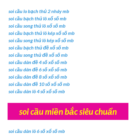
soi cầu lo bạch thủ 2 nháy mb
soi cầu bạch thủ lô xổ số mb
soi cầu song thủ lô xổ số mb
soi cầu bạch thủ lô kép xổ số mb
soi cầu song thủ lô kép xổ số mb
soi cầu bạch thủ đề xổ số mb
soi cầu song thủ đề xổ số mb
soi cầu dàn đề 4 số xổ số mb
soi cầu dàn đề 6 số xổ số mb
soi cầu dàn đề 8 số xổ số mb
soi cầu dàn đề 10 số xổ số mb
soi cầu dàn lô 4 số xổ số mb
soi cầu miền bắc siêu chuẩn
soi cầu dàn lô 6 số xổ số mb