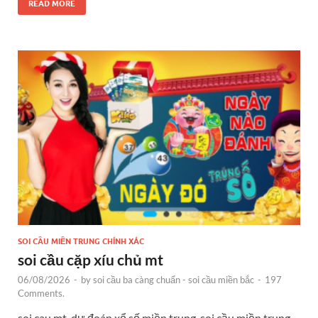
READ MORE
SOI CẦU MIỀN TRUNG CHÍNH XÁC
soi cầu cặp xíu chủ mt
06/08/2026
-
by
soi cầu ba càng chuẩn - soi cầu miền bắc
-
197
Comments.
soi cau mt, dự đoán xổ số miền trung, soi cầu miền trung,