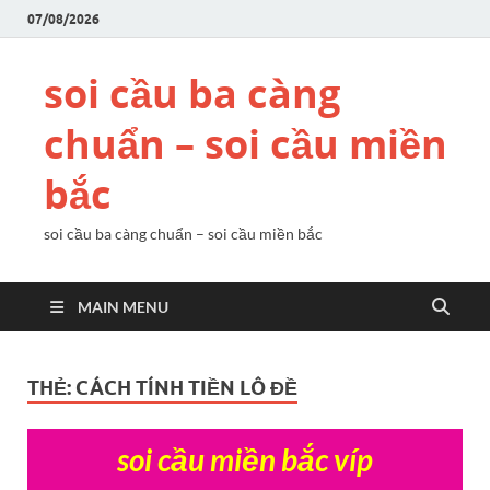
07/08/2026
soi cầu ba càng
chuẩn – soi cầu miền
bắc
soi cầu ba càng chuẩn – soi cầu miền bắc
MAIN MENU
THẺ:
CÁCH TÍNH TIỀN LÔ ĐỀ
soi cầu miền bắc víp