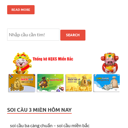
READ MORE
SEARCH
SOI CẦU 3 MIỀN HÔM NAY
soi cầu ba càng chuẩn – soi cầu miền bắc