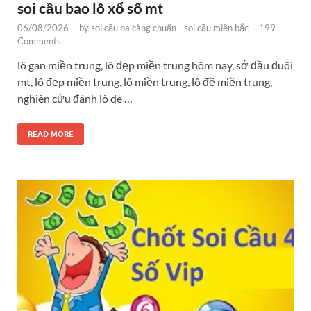
soi cầu bao lô xổ số mt
06/08/2026
-
by
soi cầu ba càng chuẩn - soi cầu miền bắc
-
199
Comments.
lô gan miền trung, lô đẹp miền trung hôm nay, sớ đầu đuôi
mt, lô đẹp miền trung, lô miền trung, lô đề miền trung,
nghiên cứu đánh lô de …
READ MORE