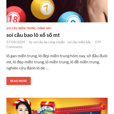
SOI CẦU MIỀN TRUNG CHÍNH XÁC
soi cầu bao lô xổ số mt
07/08/2026
-
by
soi cầu ba càng chuẩn - soi cầu miền bắc
-
199
Comments.
lô gan miền trung, lô đẹp miền trung hôm nay, sớ đầu đuôi
mt, lô đẹp miền trung, lô miền trung, lô đề miền trung,
nghiên cứu đánh lô de …
READ MORE