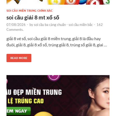
SOI CẦU MIỀN TRUNG CHÍNH XÁC
soi cầu giải 8 mt xổ số
07/08/2026
-
by
soi cầu ba càng chuẩn - soi cầu miền bắc
-
162
Comments.
giải 8 vé số, soi cầu giải 8 miền trung, giải 8 là đầu hay
đuôi, giải 8, giải 8 xổ số, trúng giải 8, trúng số giải 8, giai …
READ MORE