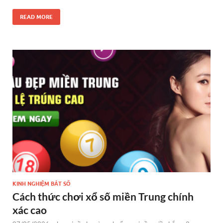
READ MORE
KINH NGHIỆM BẮT SỐ
Cách thức chơi xổ số miền Trung chính
xác cao