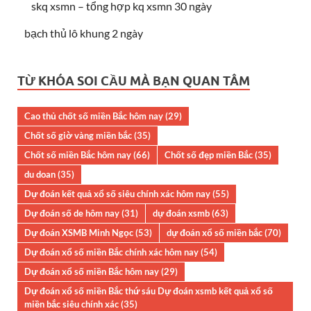
skq xsmn – tổng hợp kq xsmn 30 ngày
bạch thủ lô khung 2 ngày
TỪ KHÓA SOI CẦU MÀ BẠN QUAN TÂM
Cao thủ chốt số miền Bắc hôm nay
(29)
Chốt số giờ vàng miền bắc
(35)
Chốt số miền Bắc hôm nay
(66)
Chốt số đẹp miền Bắc
(35)
du doan
(35)
Dự đoán kết quả xổ số siêu chính xác hôm nay
(55)
Dự đoán số de hôm nay
(31)
dự đoán xsmb
(63)
Dự đoán XSMB Minh Ngọc
(53)
dự đoán xổ số miền bắc
(70)
Dự đoán xổ số miền Bắc chính xác hôm nay
(54)
Dự đoán xổ số miền Bắc hôm nay
(29)
Dự đoán xổ số miền Bắc thứ sáu Dự đoán xsmb kết quả xổ số
miền bắc siêu chính xác
(35)