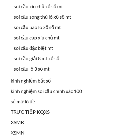
soi cầu xíu chủ xổ số mt
soi cầu song thủ lô xổ số mt
soi cầu bao lô xổ số mt
soi cầu cặp xíu chủ mt
soi cầu đặc biệt mt
soi cầu giải 8 mt xổ số
soi cầu lô 3 số mt
kinh nghiệm bắt số
kinh nghiệm soi cầu chính xác 100
sổ mơ lô đề
TRỰC TIẾP KQXS
XSMB
XSMN