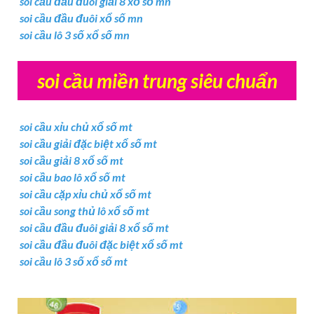
soi cầu đầu đuôi giải 8 xổ số mn
soi cầu đầu đuôi xổ số mn
soi cầu lô 3 số xổ số mn
soi cầu miền trung siêu chuẩn
soi cầu xỉu chủ xổ số mt
soi cầu giải đặc biệt xổ số mt
soi cầu giải 8 xổ số mt
soi cầu bao lô xổ số mt
soi cầu cặp xỉu chủ xổ số mt
soi cầu song thủ lô xổ số mt
soi cầu đầu đuôi giải 8 xổ số mt
soi cầu đầu đuôi đặc biệt xổ số mt
soi cầu lô 3 số xổ số mt