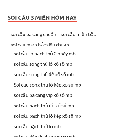
SOI CẦU 3 MIỀN HÔM NAY
soi cầu ba càng chuẩn – soi cầu miền bắc
soi cầu miền bắc siêu chuẩn
soi cầu lo bạch thủ 2 nháy mb
soi cầu song thủ lô xổ số mb
soi cầu song thủ đề xổ số mb
Soi cầu song thủ lô kép xổ số mb
soi cầu ba càng víp xổ số mb
soi cầu bạch thủ đề xổ số mb
soi cầu bạch thủ lô kép xổ số mb
soi cầu bạch thủ lô mb
soi cầu dàn đề 4 con xổ số mb