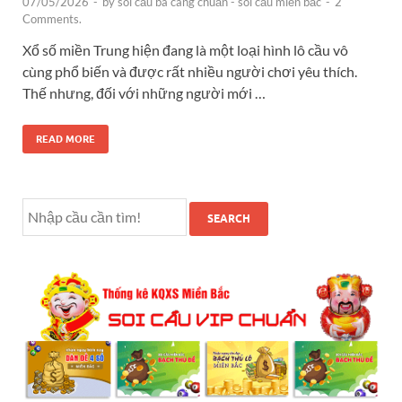
07/05/2026
-
by
soi cầu ba càng chuẩn - soi cầu miền bắc
-
2
Comments.
Xổ số miền Trung hiện đang là một loại hình lô cầu vô
cùng phổ biến và được rất nhiều người chơi yêu thích.
Thế nhưng, đối với những người mới …
READ MORE
SEARCH