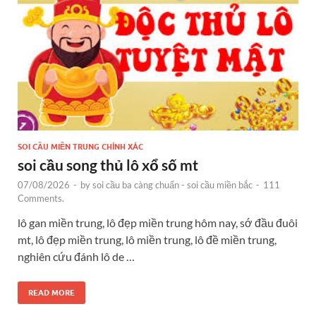
SOI CẦU MIỀN TRUNG CHÍNH XÁC
soi cầu song thủ lô xổ số mt
07/08/2026
-
by
soi cầu ba càng chuẩn - soi cầu miền bắc
-
111
Comments.
lô gan miền trung, lô đẹp miền trung hôm nay, sớ đầu đuôi
mt, lô đẹp miền trung, lô miền trung, lô đề miền trung,
nghiên cứu đánh lô de …
READ MORE