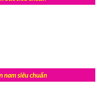
ền nam siêu chuẩn