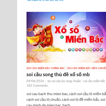
SOI CẦU MIỀN BẮC CHÍNH XÁC
/
SOI CẦU MIỀN BẮC SIÊU CHUẨ
soi cầu song thủ đề xổ số mb
04/06/2026
-
by
soi cầu ba càng chuẩn - soi cầu miền bắc
182 Comments.
soi cau bach thu mien bac, cách soi cầu lô miền bắ
cách soi cầu lô chuẩn, cách soi lô đề miền bắc, soi
cau danh de mien bac, bach …