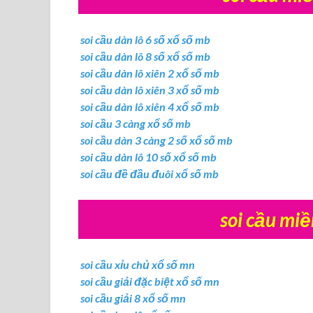
soi cầu dàn lô 6 số xổ số mb
soi cầu dàn lô 8 số xổ số mb
soi cầu dàn lô xiên 2 xổ số mb
soi cầu dàn lô xiên 3 xổ số mb
soi cầu dàn lô xiên 4 xổ số mb
soi cầu 3 càng xổ số mb
soi cầu dàn 3 càng 2 số xổ số mb
soi cầu dàn lô 10 số xổ số mb
soi cầu đề đầu đuôi xổ số mb
soi cầu mi
soi cầu xỉu chủ xổ số mn
soi cầu giải đặc biệt xổ số mn
soi cầu giải 8 xổ số mn