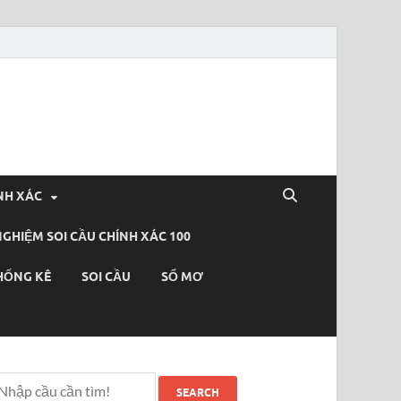
NH XÁC
NGHIỆM SOI CẦU CHÍNH XÁC 100
HỐNG KÊ
SOI CẦU
SỔ MƠ
SEARCH