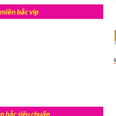
 miền bắc víp
ền bắc siêu chuẩn