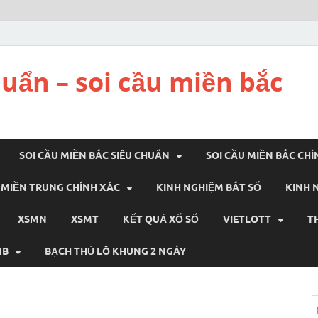
huẩn – soi cầu miền bắc
SOI CẦU MIỀN BẮC SIÊU CHUẨN
SOI CẦU MIỀN BẮC CHÍ
 MIỀN TRUNG CHÍNH XÁC
KINH NGHIỆM BẮT SỐ
KINH 
XSMN
XSMT
KẾT QUẢ XỔ SỐ
VIETLOTT
T
MB
BẠCH THỦ LÔ KHUNG 2 NGÀY