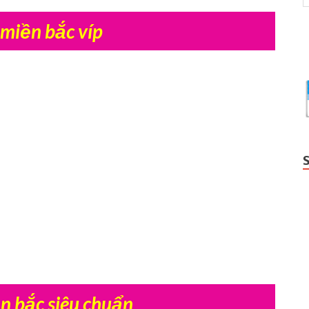
 miền bắc víp
ền bắc siêu chuẩn