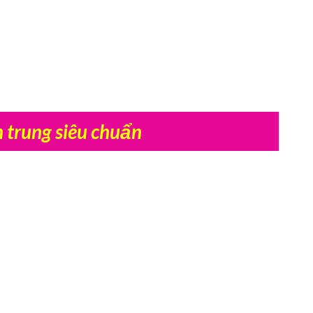
n trung siêu chuẩn