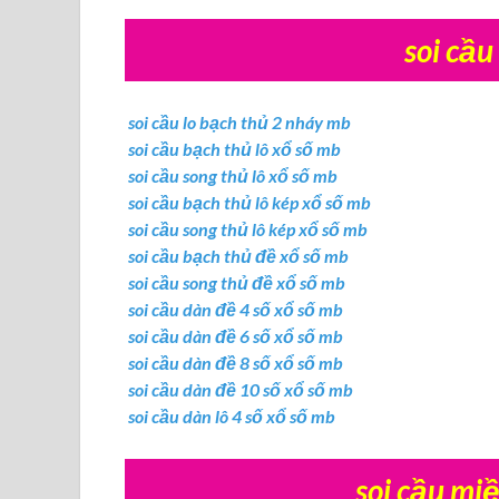
soi cầu
soi cầu lo bạch thủ 2 nháy mb
soi cầu bạch thủ lô xổ số mb
soi cầu song thủ lô xổ số mb
soi cầu bạch thủ lô kép xổ số mb
soi cầu song thủ lô kép xổ số mb
soi cầu bạch thủ đề xổ số mb
soi cầu song thủ đề xổ số mb
soi cầu dàn đề 4 số xổ số mb
soi cầu dàn đề 6 số xổ số mb
soi cầu dàn đề 8 số xổ số mb
soi cầu dàn đề 10 số xổ số mb
soi cầu dàn lô 4 số xổ số mb
soi cầu mi