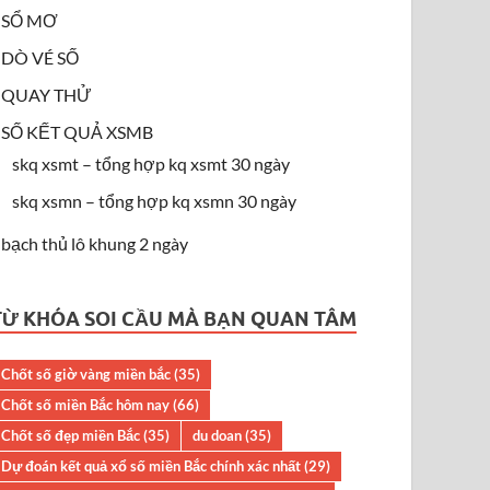
SỔ MƠ
DÒ VÉ SỐ
QUAY THỬ
SỐ KẾT QUẢ XSMB
skq xsmt – tổng hợp kq xsmt 30 ngày
skq xsmn – tổng hợp kq xsmn 30 ngày
bạch thủ lô khung 2 ngày
TỪ KHÓA SOI CẦU MÀ BẠN QUAN TÂM
Chốt số giờ vàng miền bắc
(35)
Chốt số miền Bắc hôm nay
(66)
Chốt số đẹp miền Bắc
(35)
du doan
(35)
Dự đoán kết quả xổ số miền Bắc chính xác nhất
(29)