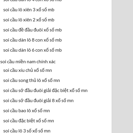
soi cầu lô xiên 3 xổ số mb
soi cầu lô xiên 2 xổ số mb
soi cầu đề đầu đuôi xổ số mb
soi cầu dàn lô 8 con xổ số mb
soi cầu dàn lô 6 con xổ số mb
soi cầu miền nam chính xác
soi cầu xíu chủ xổ số mn
soi cầu song thủ lô xổ số mn
soi cầu sớ đầu đuôi giải đặc biệt xổ số mn
soi cầu sớ đầu đuôi giải 8 xổ số mn
soi cầu bao lô xổ số mn
soi cầu đặc biệt xổ số mn
soi cầu lô 3 số xổ số mn