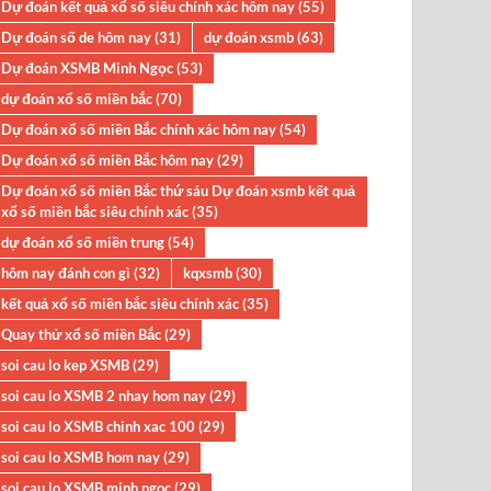
Dự đoán kết quả xổ số siêu chính xác hôm nay
(55)
Dự đoán số de hôm nay
(31)
dự đoán xsmb
(63)
Dự đoán XSMB Minh Ngọc
(53)
dự đoán xổ số miền bắc
(70)
Dự đoán xổ số miền Bắc chính xác hôm nay
(54)
Dự đoán xổ số miền Bắc hôm nay
(29)
Dự đoán xổ số miền Bắc thứ sáu Dự đoán xsmb kết quả
xổ số miền bắc siêu chính xác
(35)
dự đoán xổ số miền trung
(54)
hôm nay đánh con gì
(32)
kqxsmb
(30)
kết quả xổ số miền bắc siêu chính xác
(35)
Quay thử xổ số miền Bắc
(29)
soi cau lo kep XSMB
(29)
soi cau lo XSMB 2 nhay hom nay
(29)
soi cau lo XSMB chinh xac 100
(29)
soi cau lo XSMB hom nay
(29)
soi cau lo XSMB minh ngoc
(29)