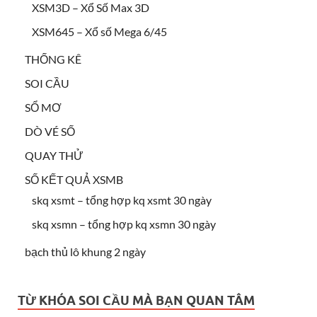
XSM3D – Xổ Số Max 3D
XSM645 – Xổ số Mega 6/45
THỐNG KÊ
SOI CẦU
SỔ MƠ
DÒ VÉ SỐ
QUAY THỬ
SỐ KẾT QUẢ XSMB
skq xsmt – tổng hợp kq xsmt 30 ngày
skq xsmn – tổng hợp kq xsmn 30 ngày
bạch thủ lô khung 2 ngày
TỪ KHÓA SOI CẦU MÀ BẠN QUAN TÂM