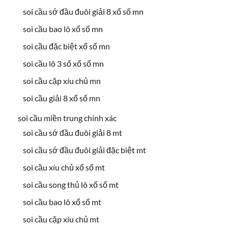
soi cầu sớ đầu đuôi giải 8 xổ số mn
soi cầu bao lô xổ số mn
soi cầu đặc biệt xổ số mn
soi cầu lô 3 số xổ số mn
soi cầu cặp xíu chủ mn
soi cầu giải 8 xổ số mn
soi cầu miền trung chính xác
soi cầu sớ đầu đuôi giải 8 mt
soi cầu sớ đầu đuôi giải đặc biệt mt
soi cầu xíu chủ xổ số mt
soi cầu song thủ lô xổ số mt
soi cầu bao lô xổ số mt
soi cầu cặp xíu chủ mt