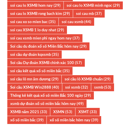
soi cau lo XSMB hom nay
(29)
soi cau lo XSMB minh ngoc
(29)
soi cau lo XSMB rong bach kim
(29)
soi cau mb
(37)
soi cau xo so mien bac
(35)
soi cau xsmb
(44)
soi cau XSMB 1 lo duy nhat
(29)
soi cau xsmb mien phi ngay hom nay
(37)
Soi cầu du đoán xổ số Miền Bắc hôm nay
(29)
soi cầu dự đoán kqxsmb
(35)
Soi cầu Dự đoán XSMB chính xác 100
(57)
soi cầu kết quả xổ số miền bắc
(35)
soi cầu lô mn âm dương
(29)
soi cầu lô XSMB chuẩn
(29)
Soi cầu XSMB Win2888
(40)
soi xsmb
(32)
sxmb
(53)
Thống kê kết quả xổ số miền Bắc 100 ngày
(29)
xsmb dự đoán xổ số miền bắc hôm nay
(49)
XSMB năm 2021
(33)
XSMN
(53)
XSMT
(33)
xổ số miền bắc
(39)
xổ số miền bắc hôm nay
(39)