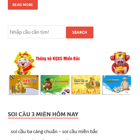
READ MORE
SEARCH
SOI CẦU 3 MIỀN HÔM NAY
soi cầu ba càng chuẩn – soi cầu miền bắc