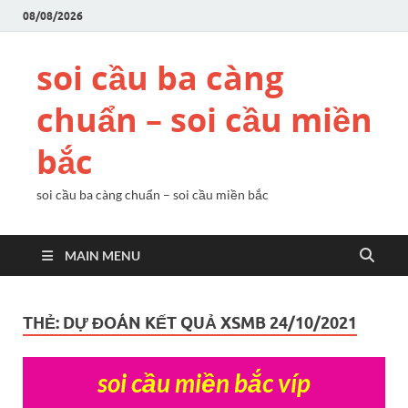
08/08/2026
soi cầu ba càng
chuẩn – soi cầu miền
bắc
soi cầu ba càng chuẩn – soi cầu miền bắc
MAIN MENU
THẺ:
DỰ ĐOÁN KẾT QUẢ XSMB 24/10/2021
soi cầu miền bắc víp